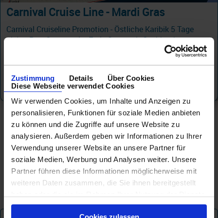
Carnival Cruise Line - Mardi Gras
Carnival Cruiseline Promotion - Östliche Karibik 5 Tage
ab/an Port Canaveral + Early Saver mit Cashback
15.08.26 - 27.04.28
351 €
Zustimmung
Details
Über Cookies
ab
Diese Webseite verwendet Cookies
am 09.12.27
Wir verwenden Cookies, um Inhalte und Anzeigen zu
personalisieren, Funktionen für soziale Medien anbieten
zu können und die Zugriffe auf unsere Website zu
analysieren. Außerdem geben wir Informationen zu Ihrer
Verwendung unserer Website an unsere Partner für
soziale Medien, Werbung und Analysen weiter. Unsere
Partner führen diese Informationen möglicherweise mit
weiteren Daten zusammen, die Sie ihnen bereitgestellt
haben oder die sie im Rahmen Ihrer Nutzung der Dienste
gesammelt haben.
Cookies zulassen