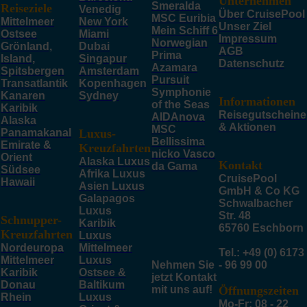
Unternehmen
Smeralda
Reiseziele
Venedig
Über CruisePool
MSC Euribia
Mittelmeer
New York
Unser Ziel
Mein Schiff 6
Ostsee
Miami
Impressum
Norwegian
Grönland,
Dubai
AGB
Prima
Island,
Singapur
Datenschutz
Azamara
Spitsbergen
Amsterdam
Pursuit
Transatlantik
Kopenhagen
Symphonie
Kanaren
Sydney
Informationen
of the Seas
Karibik
Reisegutscheine
AIDAnova
Alaska
& Aktionen
MSC
Panamakanal
Luxus-
Bellissima
Emirate &
Kreuzfahrten
nicko Vasco
Orient
Alaska Luxus
Kontakt
da Gama
Südsee
Afrika Luxus
CruisePool
Hawaii
Asien Luxus
GmbH & Co KG
Galapagos
Schwalbacher
Luxus
Str. 48
Schnupper-
Karibik
65760 Eschborn
Kreuzfahrten
Luxus
Nordeuropa
Mittelmeer
Tel.: +49 (0) 6173
Mittelmeer
Luxus
Nehmen Sie
- 96 99 00
Karibik
Ostsee &
jetzt Kontakt
Donau
Baltikum
mit uns auf!
Öffnungszeiten
Rhein
Luxus
Mo-Fr: 08 - 22