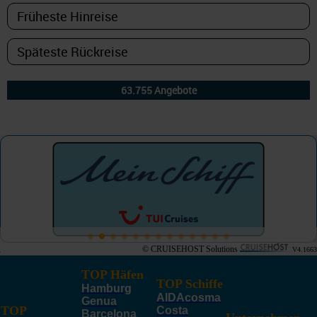
© CRUISEHOST Solutions
V4.1663
TOP Häfen
TOP Schiffe
Hamburg
AIDAcosma
Genua
TOP
Costa
Barcelona