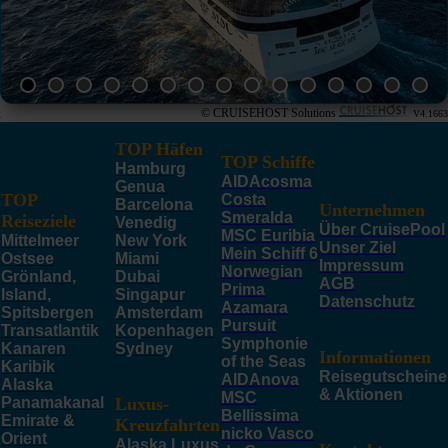
© CRUISEHOST Solutions
V4.1663
TOP Häfen
TOP Schiffe
Hamburg
AIDAcosma
Genua
TOP
Costa
Barcelona
Unternehmen
Smeralda
Reiseziele
Venedig
Über CruisePool
MSC Euribia
Mittelmeer
New York
Unser Ziel
Mein Schiff 6
Ostsee
Miami
Impressum
Norwegian
Grönland,
Dubai
AGB
Prima
Island,
Singapur
Datenschutz
Azamara
Spitsbergen
Amsterdam
Pursuit
Transatlantik
Kopenhagen
Symphonie
Kanaren
Sydney
Informationen
of the Seas
Karibik
Reisegutscheine
AIDAnova
Alaska
& Aktionen
MSC
Panamakanal
Luxus-
Bellissima
Emirate &
Kreuzfahrten
nicko Vasco
Orient
Alaska Luxus