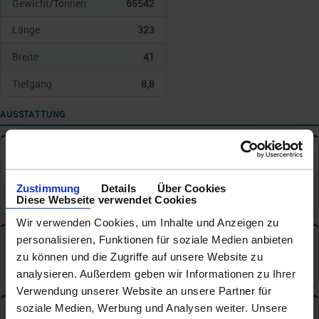
Gewicht/Tonnen
65542
Länge
323
Breite
41
Tiefgang
8,8
AUSSTATTUNG
Reisedokumente
✦
Personalausweis / Identitätskarte
Zustimmung
Details
Über Cookies
Reisepass
Diese Webseite verwendet Cookies
Wir verwenden Cookies, um Inhalte und Anzeigen zu
personalisieren, Funktionen für soziale Medien anbieten
Tischzeiten
✦
zu können und die Zugriffe auf unsere Website zu
Hauptrestaurant: Feste Tischzeit
analysieren. Außerdem geben wir Informationen zu Ihrer
Verwendung unserer Website an unsere Partner für
soziale Medien, Werbung und Analysen weiter. Unsere
Bars und Cafe s
✦