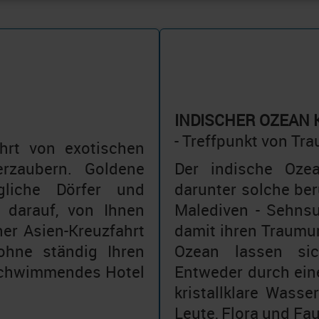
INDISCHER OZEAN
- Treffpunkt von Tr
hrt von exotischen
rzaubern. Goldene
Der indische Ozea
gliche Dörfer und
darunter solche ber
 darauf, von Ihnen
Malediven - Sehnsu
ner Asien-Kreuzfahrt
damit ihren Traumur
ohne ständig Ihren
Ozean lassen sic
 schwimmendes Hotel
Entweder durch eine
kristallklare Wass
Leute, Flora und Fa