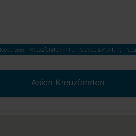
Reedereien
Kreuzfahrten mit...
Servce & Kontakt
Sea
Asien Kreuzfahrten
'