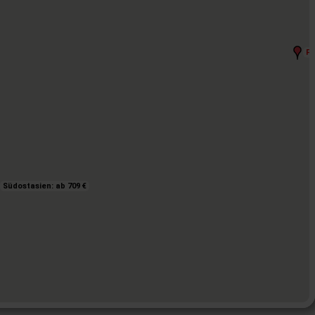
Fe
Fe
Südostasien: ab 709 €
Südostasien: ab 709 €