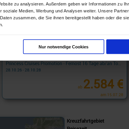
Website zu analysieren. Außerdem geben wir Informationen zu I
r soziale Medien, Werbung und Analysen weiter. Unsere Partner
 Daten zusammen, die Sie ihnen bereitgestellt haben oder die s
n.
Asien Kreuzfahrten mit Getränkepaket
Nur notwendige Cookies
Princess Cruises Promotion - Fernost 16 Tage ab/an Tokyo + Princess Plus mit Cashback
28.10.26 - 28.10.28
2.584 €
ab
am 15.07.28
Kreuzfahrtgebiet
Reisezeit