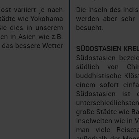
ost variiert je nach
Die Inseln des indi
Städte wie Yokohama
werden aber sehr 
Sie dies in unserem
besucht.
n in Asien wie z.B.
r das bessere Wetter
SÜDOSTASIEN KRE
Südostasien bezeic
südlich von Chin
buddhistische Klöst
einem sofort einf
Südostasien ist 
unterschiedlichste
große Städte wie B
Inselwelten wie in 
man viele Reiseta
außerhalb der Mons