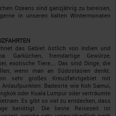
schen Ozeans sind ganzjährig zu bereisen,
gerne in unseren kalten Wintermonaten
UZFAHRTEN
hnet das Gebiet östlich von Indien und
a. Garküchen, fremdartige Gewürze,
er, exotische Tiere…. Das sind Dinge, die
allen, wenn man an Südostasien denkt.
ein sehr großes Kreuzfahrtgebiet mit
n Anlaufpunkten: Badeorte wie Koh Samui,
angkok oder Kuala Lumpur oder verträumte
Vietnam. Es gibt so viel zu entdecken, dass
ge benötigt. Die beste Reisezeit ist
unzeit, welche sehr unterschiedlich nach