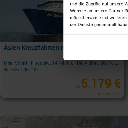
und die Zugriffe auf unsere 
Website an unsere Partner fü
möglicherweise mit weiteren
der Dienste gesammelt habe
Asien Kreuzfahrten mit Fluganreise
Mein Schiff - Flugpaket 14 Nächte - Die Vielfalt des Fernen Osten - ab Tokio/bis Hongkong
06.04.27 - 28.04.27
5.179 €
ab
am 28.04.27