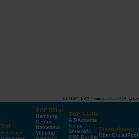
© CRUISEHOST Solutions
V4.1663
TOP Häfen
TOP Schiffe
Hamburg
AIDAcosma
Genua
TOP
Costa
Barcelona
Unternehmen
Smeralda
Reiseziele
Venedig
Über CruisePool
MSC Euribia
Mittelmeer
New York