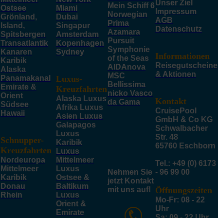
Unser Ziel
Mein Schiff 6
Ostsee
Miami
Impressum
Norwegian
Grönland,
Dubai
AGB
Prima
Island,
Singapur
Datenschutz
Azamara
Spitsbergen
Amsterdam
Pursuit
Transatlantik
Kopenhagen
Symphonie
Kanaren
Sydney
Informationen
of the Seas
Karibik
Reisegutscheine
AIDAnova
Alaska
& Aktionen
MSC
Panamakanal
Luxus-
Bellissima
Emirate &
Kreuzfahrten
nicko Vasco
Orient
Alaska Luxus
Kontakt
da Gama
Südsee
Afrika Luxus
CruisePool
Hawaii
Asien Luxus
GmbH & Co KG
Galapagos
Schwalbacher
Luxus
Str. 48
Schnupper-
Karibik
65760 Eschborn
Kreuzfahrten
Luxus
Nordeuropa
Mittelmeer
Tel.: +49 (0) 6173
Mittelmeer
Luxus
Nehmen Sie
- 96 99 00
Karibik
Ostsee &
jetzt Kontakt
Donau
Baltikum
mit uns auf!
Öffnungszeiten
Rhein
Luxus
Mo-Fr: 08 - 22
Orient &
Uhr
Emirate
Sa: 09 - 22 Uhr