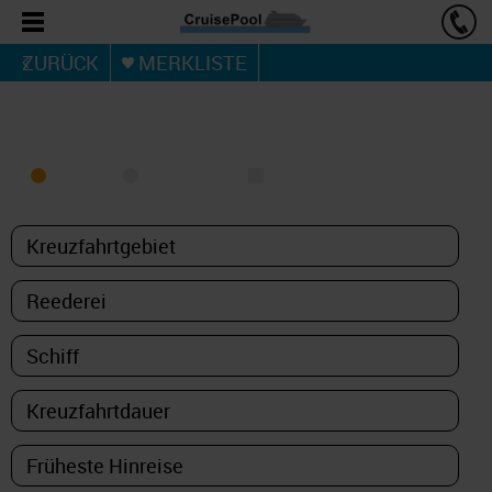
ZURÜCK
MERKLISTE
KREUZFAHRT FINDEN
MEER
FLUSS
NUR PAKETE