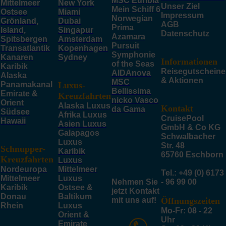
MSC Euribia
Mittelmeer
New York
Unser Ziel
Mein Schiff 6
Ostsee
Miami
Impressum
Norwegian
Grönland,
Dubai
AGB
Prima
Island,
Singapur
Datenschutz
Azamara
Spitsbergen
Amsterdam
Pursuit
Transatlantik
Kopenhagen
Symphonie
Kanaren
Sydney
Informationen
of the Seas
Karibik
Reisegutscheine
AIDAnova
Alaska
& Aktionen
MSC
Panamakanal
Luxus-
Bellissima
Emirate &
Kreuzfahrten
nicko Vasco
Orient
Alaska Luxus
Kontakt
da Gama
Südsee
Afrika Luxus
CruisePool
Hawaii
Asien Luxus
GmbH & Co KG
Galapagos
Schwalbacher
Luxus
Str. 48
Schnupper-
Karibik
65760 Eschborn
Kreuzfahrten
Luxus
Nordeuropa
Mittelmeer
Tel.: +49 (0) 6173
Mittelmeer
Luxus
Nehmen Sie
- 96 99 00
Karibik
Ostsee &
jetzt Kontakt
Donau
Baltikum
mit uns auf!
Öffnungszeiten
Rhein
Luxus
Mo-Fr: 08 - 22
Orient &
Uhr
Emirate