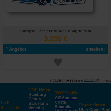
Günstigster Preis pro Person aus allen Angeboten ab
3.255 €
1 Angebot
ansehen ›
© CRUISEHOST Solutions
V4.1663
TOP Häfen
TOP Schiffe
Hamburg
AIDAcosma
Genua
TOP
Costa
Barcelona
Unternehmen
Smeralda
Reiseziele
Venedig
Über CruisePool