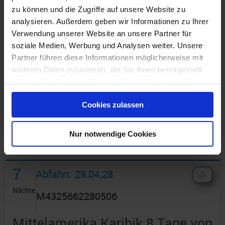
zu können und die Zugriffe auf unsere Website zu
analysieren. Außerdem geben wir Informationen zu Ihrer
Verwendung unserer Website an unsere Partner für
soziale Medien, Werbung und Analysen weiter. Unsere
Partner führen diese Informationen möglicherweise mit
Günstigster Preis pro Person aus allen Angeboten ab
weiteren Daten zusammen, die Sie ihnen bereitgestellt
3.150 €
haben oder die sie im Rahmen Ihrer Nutzung der Dienste
gesammelt haben.
1 Angebot
ansehen ›
Cookies zulassen
Nur notwendige Cookies
7
Abfahrt: 29.04.28
Nächte
M4325662280506
Mittelamerika Karibik 8 Tage von