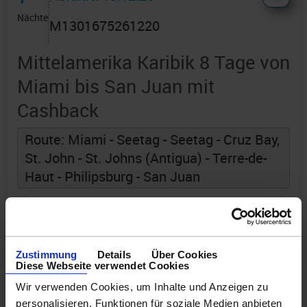
Nächte
M1301675261220
Mittelamerika Karibik 8 Tage von
Miami bis San Juan mit
Cashback
Route: Miami - Seetag - Seetag - Cruz Bay,
St. John - St. Johns (Antigua) - Terre-de-
Haut - Philipsburg - San Juan
an Bord der »EXPLORA I«
Zustimmung
Details
Über Cookies
Diese Webseite verwendet Cookies
Wir verwenden Cookies, um Inhalte und Anzeigen zu
personalisieren, Funktionen für soziale Medien anbieten