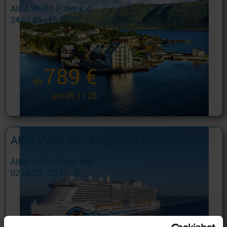
AIDA VARIO Paket Kur...
24.07.25 - 15.11.25
789 €
ab
am 05.11.25
AIDA Vario Alle Angebote AIDAnova
AIDA VARIO Paket Met...
02.08.25 - 22.11.25