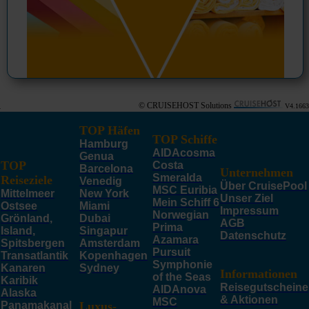
© CRUISEHOST Solutions
V4.1663
TOP Häfen
TOP Schiffe
Hamburg
AIDAcosma
Genua
TOP
Costa
Barcelona
Unternehmen
Smeralda
Reiseziele
Venedig
Über CruisePool
MSC Euribia
Mittelmeer
New York
Unser Ziel
Mein Schiff 6
Ostsee
Miami
Impressum
Norwegian
Grönland,
Dubai
AGB
Prima
Island,
Singapur
Datenschutz
Azamara
Spitsbergen
Amsterdam
Pursuit
Transatlantik
Kopenhagen
Symphonie
Kanaren
Sydney
Informationen
of the Seas
Karibik
Reisegutscheine
AIDAnova
Alaska
& Aktionen
MSC
Panamakanal
Luxus-