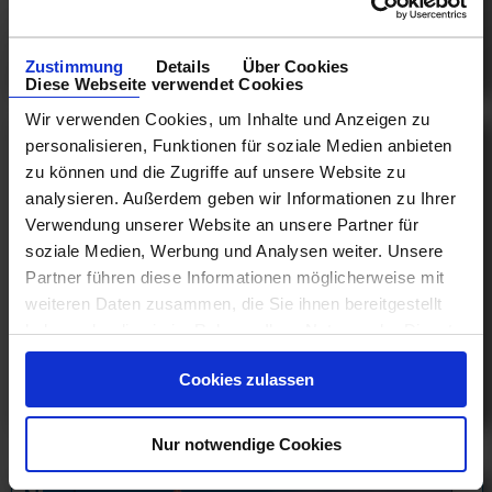
789 €
ab
am 08.11.25
Zustimmung
Details
Über Cookies
Diese Webseite verwendet Cookies
Wir verwenden Cookies, um Inhalte und Anzeigen zu
AIDA Vario inklusive Zusatz
personalisieren, Funktionen für soziale Medien anbieten
zu können und die Zugriffe auf unsere Website zu
AIDA VARIO Paket Kan...
analysieren. Außerdem geben wir Informationen zu Ihrer
26.02.25 - 20.06.25
Verwendung unserer Website an unsere Partner für
soziale Medien, Werbung und Analysen weiter. Unsere
Partner führen diese Informationen möglicherweise mit
weiteren Daten zusammen, die Sie ihnen bereitgestellt
809 €
haben oder die sie im Rahmen Ihrer Nutzung der Dienste
ab
gesammelt haben.
am 08.03.25
Cookies zulassen
Nur notwendige Cookies