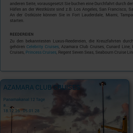
anderen Seite, vorausgesetzt Sie buchen eine Durchfahrt durch d
Häfen an der Westküste sind z.B. Los Angeles, San Francisco, S
An der Ostküste können Sie in Fort Lauderdale, Miami, Tamp
starten.
REEDEREIEN
Zu den bekanntesten Luxus-Reedereien, die Kreuzfahrten dur
gehören
Celebrity Cruises
, Azamara Club Cruises, Cunard Line,
Cruises,
Princess Cruises
, Regent Seven Seas, Seabourn Cruise Lin
AZAMARA CLUB CRUISES
Panamakanal 12 Tage
a...
18.12.26 - 05.01.28