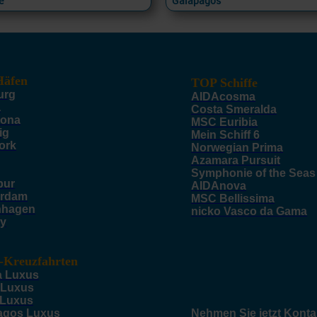
e
Galapagos
äfen
TOP Schiffe
urg
AIDAcosma
a
Costa Smeralda
lona
MSC Euribia
ig
Mein Schiff 6
ork
Norwegian Prima
Azamara Pursuit
Symphonie of the Seas
pur
AIDAnova
rdam
MSC Bellissima
nhagen
nicko Vasco da Gama
y
-Kreuzfahrten
a Luxus
 Luxus
 Luxus
agos Luxus
Nehmen Sie jetzt Konta