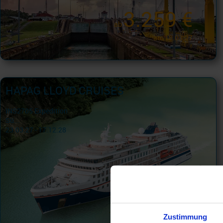
3.259 €
ab
am 18.03.27
HAPAG LLOYD CRUISES
INS2705 Expedition
Sü...
23.03.27 - 17.12.28
8.253 €
ab
am 23.03.27
Zustimmung