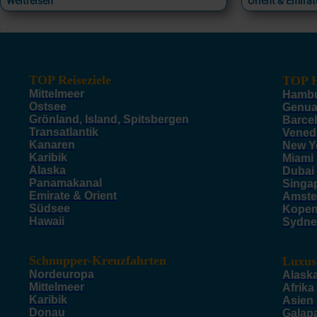
Weltreisen
Orient & Emirat
TOP Reiseziele
TOP H
Mittelmeer
Hamb
Ostsee
Genu
Grönland, Island, Spitsbergen
Barce
Transatlantik
Vened
Kanaren
New Y
Karibik
Miami
Alaska
Dubai
Panamakanal
Singa
Emirate & Orient
Amste
Südsee
Kope
Hawaii
Sydne
Schnupper-Kreuzfahrten
Luxus
Nordeuropa
Alask
Mittelmeer
Afrika
Karibik
Asien
Donau
Galap