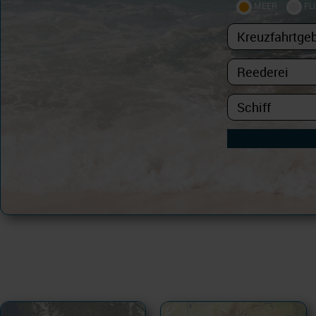
MEER
FL