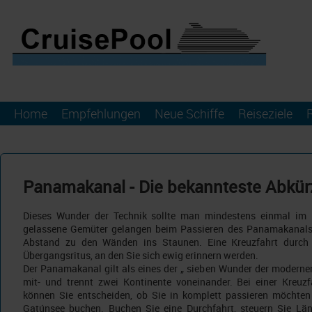
Home
Empfehlungen
Neue Schiffe
Reiseziele
Panamakanal - Die bekannteste Abkür
Dieses Wunder der Technik sollte man mindestens einmal im 
gelassene Gemüter gelangen beim Passieren des Panamakanals
Abstand zu den Wänden ins Staunen. Eine Kreuzfahrt durch
Übergangsritus, an den Sie sich ewig erinnern werden.
Der Panamakanal gilt als eines der „ sieben Wunder der moderne
mit- und trennt zwei Kontinente voneinander. Bei einer Kreu
können Sie entscheiden, ob Sie in komplett passieren möchten
Gatúnsee buchen. Buchen Sie eine Durchfahrt, steuern Sie Lä