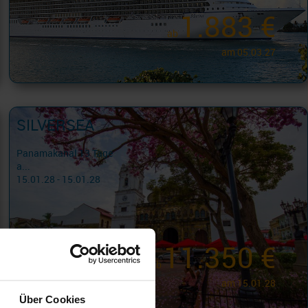
1.883 €
ab
am 05.03.27
SILVERSEA
Panamakanal 13 Tage
a...
15.01.28 - 15.01.28
11.350 €
ab
am 15.01.28
Über Cookies