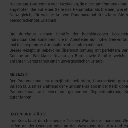
Nicaragua, Guatemala oder Mexiko an, da diese am Panamakanal 
angeboten, die auf einer Seite des Panamakanals bleiben, wie e
Ganz gleich, für welche Art von Panamakanal-Kreuzfahrt Sie si
beeindruckendes Erlebnis!
Die durchaus kleinen Schiffe der hochklassigen Reederei
Individualisten konzipiert, die in Abenteuer auf hoher See einta
mal in entspannter Atmosphäre abschalten möchten.
Dieses Rezept, in liebevoller Übereinstimmung mit perfektem Se
Cuisine auf Weltklasse-Niveau an Bord sowie Schiffe, welche 
anfahren, versprechen einen unvergesslichen Urlaub!
REISEZEIT
Der Panamakanal ist ganzjährig befahrbar, Unterschiede gibt es
Saison (z.B. ist es während der Hurricane-Saison in der Karbik prei
Panamakanal auf einer so genannten Repositionierungs-Kr
durchfahren.
HAFEN UND STÄDTE
Ihre Kreuzfahrt durch eines der "sieben Wunder der modernen We
Hafen an der Ostküste oder an der Westküste der USA und en