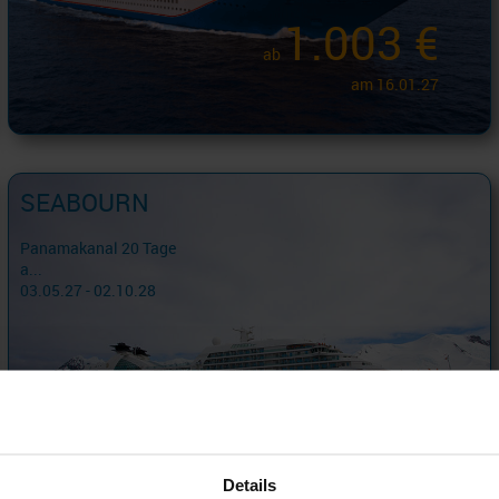
1.003 €
ab
am 16.01.27
SEABOURN
Panamakanal 20 Tage
a...
03.05.27 - 02.10.28
6.799 €
ab
am 11.05.27
Details