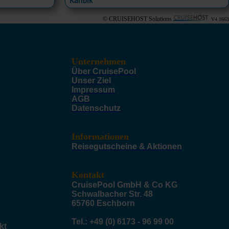
Karibik
© CRUISEHOST Solutions
V4.1663
Unternehmen
Über CruisePool
Unser Ziel
Impressum
AGB
Datenschutz
Informationen
Reisegutscheine & Aktionen
Kontakt
CruisePool GmbH & Co KG
Schwalbacher Str. 48
65760 Eschborn
Tel.: +49 (0) 6173 - 96 99 00
kt