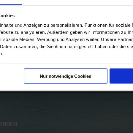
Cookies
nhalte und Anzeigen zu personalisieren, Funktionen für soziale
Website zu analysieren. Außerdem geben wir Informationen zu I
r soziale Medien, Werbung und Analysen weiter. Unsere Partner
 Daten zusammen, die Sie ihnen bereitgestellt haben oder die s
n.
e nur für Newsletter - Abonnente
Nur notwendige Cookies
FINDEN