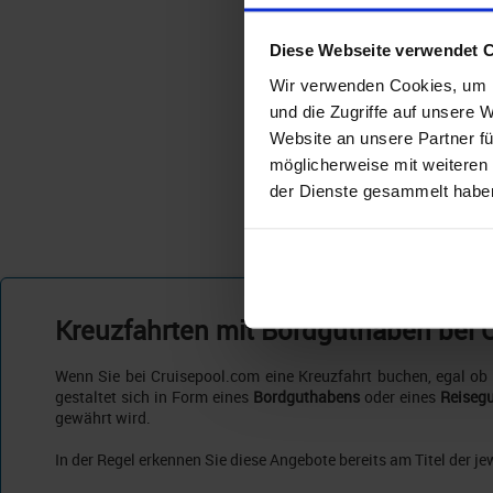
Diese Webseite verwendet 
Wir verwenden Cookies, um I
und die Zugriffe auf unsere 
Website an unsere Partner fü
möglicherweise mit weiteren
der Dienste gesammelt habe
Kreuzfahrten mit Bordguthaben bei 
Wenn Sie bei Cruisepool.com eine Kreuzfahrt buchen, egal ob 
gestaltet sich in Form eines
Bordguthabens
oder eines
Reisegu
gewährt wird.
In der Regel erkennen Sie diese Angebote bereits am Titel der je