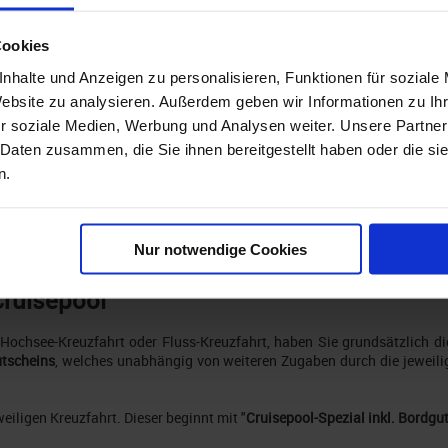
Cookies
nhalte und Anzeigen zu personalisieren, Funktionen für soziale
Website zu analysieren. Außerdem geben wir Informationen zu I
r soziale Medien, Werbung und Analysen weiter. Unsere Partner
 Daten zusammen, die Sie ihnen bereitgestellt haben oder die s
n.
Nur notwendige Cookies
Cruisepool
Hochsee-Kreuzfahrt oder Fluss-Kreuzfahrt, haben Sie grundsätzlich di
tscheins
, welches unabhängig von weiteren Zugaben durch die jeweilig
weiligen Kreuzfahrt. Dieser beginnt mit "
Cruisepool-Spezial inkl. Bordg