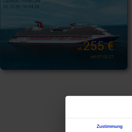
Carnival Cruise Line
02.10.26 - 30.04.28
255 €
ab
am 07.02.27
Zustimmung