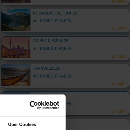
ab
986 €
NORWEGISCHE FJORDE
mit BORDGUTHABEN
ab
927 €
ORIENT & EMIRATE
mit BORDGUTHABEN
ab
759 €
TRANSREISEN
mit BORDGUTHABEN
ab
648 €
KANAREN
mit BORDGUTHABEN
ab
700 €
USA OSTKÜSTE
Über Cookies