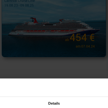
Carnival Cruise Line
19.08.23 - 09.08.25
454 €
ab
am 07.04.24
Details