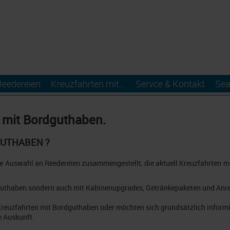
Reedereien
Kreuzfahrten mit...
Servce & Kontakt
Sea
n mit Bordguthaben.
GUTHABEN ?
ne Auswahl an Reedereien zusammengestellt, die aktuell Kreuzfahrten m
rdguthaben sondern auch mit Kabinenupgrades, Getränkepaketen und Anre
reuzfahrten mit Bordguthaben oder möchten sich grundsätzlich inform
e Auskunft.