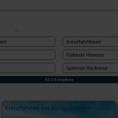
FINDEN
USS
NUR PAKETE
Kreuzfahrten mit Bordguthaben