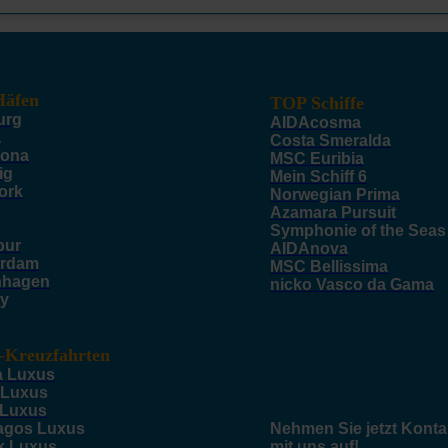
äfen
TOP Schiffe
urg
AIDAcosma
a
Costa Smeralda
lona
MSC Euribia
ig
Mein Schiff 6
ork
Norwegian Prima
Azamara Pursuit
Symphonie of the Seas
pur
AIDAnova
rdam
MSC Bellissima
nhagen
nicko Vasco da Gama
y
-Kreuzfahrten
a Luxus
 Luxus
 Luxus
agos Luxus
Nehmen Sie jetzt Konta
k Luxus
mit uns auf!