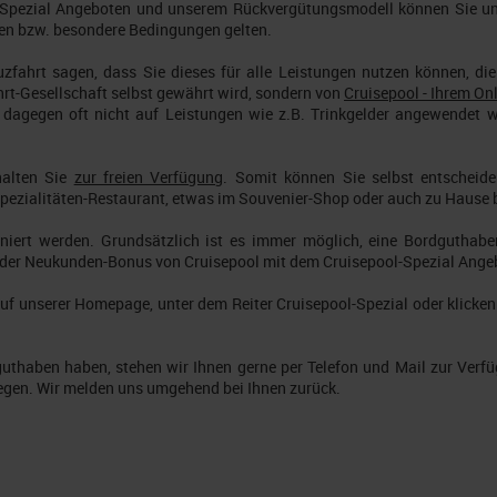
l-Spezial Angeboten und unserem Rückvergütungsmodell können Sie u
en bzw. besondere Bedingungen gelten.
fahrt sagen, dass Sie dieses für alle Leistungen nutzen können, di
hrt-Gesellschaft selbst gewährt wird, sondern von
Cruisepool - Ihrem On
dagegen oft nicht auf Leistungen wie z.B. Trinkgelder angewendet 
halten Sie
zur freien Verfügung
. Somit können Sie selbst entscheid
pezialitäten-Restaurant, etwas im Souvenier-Shop oder auch zu Hause 
iert werden. Grundsätzlich ist es immer möglich, eine Bordguthaben-
der Neukunden-Bonus von Cruisepool mit dem Cruisepool-Spezial Angebot
auf unserer Homepage, unter dem Reiter Cruisepool-Spezial oder klicken
thaben haben, stehen wir Ihnen gerne per Telefon und Mail zur Verfüg
liegen. Wir melden uns umgehend bei Ihnen zurück.