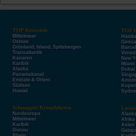
TOP Reiseziele
TOP H
Mittelmeer
Hamb
Ostsee
Genu
Grönland, Island, Spitsbergen
Barce
Transatlantik
Vened
Kanaren
New Y
Karibik
Miami
Alaska
Dubai
Panamakanal
Singa
Emirate & Orient
Amste
Südsee
Kope
Hawaii
Sydne
Schnupper-Kreuzfahrten
Luxus
Nordeuropa
Alask
Mittelmeer
Afrika
Karibik
Asien
Donau
Galap
Rhein
Karibi