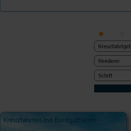
KREUZFAHRT 
MEER
FL
Kreuzfahrten mit Bordguthaben