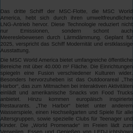
Das dritte Schiff der MSC-Flotte, die MSC World
America, hebt sich durch ihren umweltfreundlichen
LNG-Antrieb hervor. Diese Technologie reduziert nicht
nur Emissionen, sondern schont auch
Meereslebewesen durch Lärmdämmung. Geplant für
2025, verspricht das Schiff Modernität und erstklassige
Ausstattung.
Die MSC World America bietet umfangreiche öffentliche
Bereiche mit über 40.000 m² Fläche. Die Einrichtungen
spiegeln eine Fusion verschiedener Kulturen wider.
Besonders hervorzuheben ist das Outdoorareal „The
Harbor“, das zum Mitmachen bei interaktiven Aktivitäten
einlädt und amerikanische Snacks von Food Trucks
anbietet. Hinzu kommen europäisch inspirierte
Restaurants. „The Harbor“ bietet unter anderem
Wasserspiele, einen Hochseilgarten und Spiele für alle
Altersgruppen, sowie spezielle Clubs für Teenager und
Kinder. Die „World Promenade“ im Freien lädt zum
Verweilen, Essen und Genießen von LED-Lichtshows