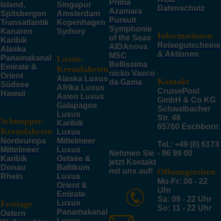
Prima
Island,
Singapur
Datenschutz
Azamara
Spitsbergen
Amsterdam
Pursuit
Transatlantik
Kopenhagen
Symphonie
Kanaren
Sydney
Informationen
of the Seas
Karibik
Reisegutscheine
AIDAnova
Alaska
& Aktionen
MSC
Panamakanal
Luxus-
Bellissima
Emirate &
Kreuzfahrten
nicko Vasco
Orient
Alaska Luxus
Kontakt
da Gama
Südsee
Afrika Luxus
CruisePool
Hawaii
Asien Luxus
GmbH & Co KG
Galapagos
Schwalbacher
Luxus
Str. 48
Schnupper-
Karibik
65760 Eschborn
Kreuzfahrten
Luxus
Nordeuropa
Mittelmeer
Tel.: +49 (0) 6173
Mittelmeer
Luxus
Nehmen Sie
- 96 99 00
Karibik
Ostsee &
jetzt Kontakt
Donau
Baltikum
mit uns auf!
Öffnungszeiten
Rhein
Luxus
Mo-Fr: 08 - 22
Orient &
Uhr
Emirate
Sa: 09 - 22 Uhr
Festtage
Luxus
So: 11 - 22 Uhr
Panamakanal
Ostern
Luxus