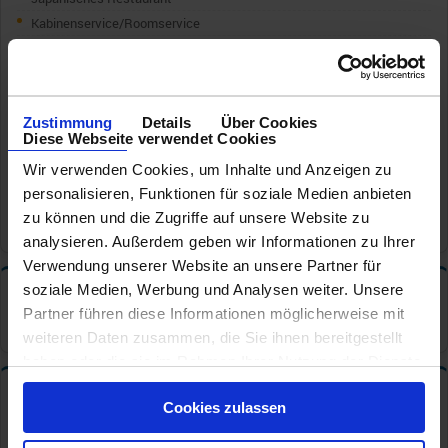
Kabinenservice/Roomservice
Mexikanisches Restaurant
Pizzeria
Poolrestaurant
Zustimmung
Details
Über Cookies
Seafood Restaurant
Diese Webseite verwendet Cookies
Sportsbar
Wir verwenden Cookies, um Inhalte und Anzeigen zu
Steakhouse
personalisieren, Funktionen für soziale Medien anbieten
Sushi
zu können und die Zugriffe auf unsere Website zu
Tapas Bar
analysieren. Außerdem geben wir Informationen zu Ihrer
Verwendung unserer Website an unsere Partner für
soziale Medien, Werbung und Analysen weiter. Unsere
Tischzeiten
✦
Partner führen diese Informationen möglicherweise mit
Hauptrestaurant: Feste Tischzeit
weiteren Daten zusammen, die Sie ihnen bereitgestellt
haben oder die sie im Rahmen Ihrer Nutzung der Dienste
gesammelt haben.
Bars und Cafe s
✦
Cookies zulassen
Café/CoffeeBar