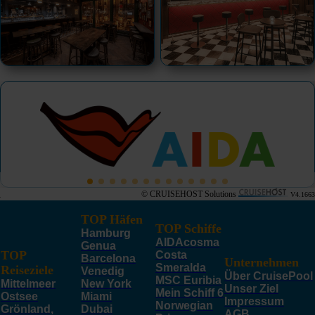
© CRUISEHOST Solutions
V4.1663
TOP Häfen
TOP Schiffe
Hamburg
AIDAcosma
Genua
TOP
Costa
Barcelona
Unternehmen
Smeralda
Reiseziele
Venedig
Über CruisePool
MSC Euribia
Mittelmeer
New York
Unser Ziel
Mein Schiff 6
Ostsee
Miami
Impressum
Norwegian
Grönland,
Dubai
AGB