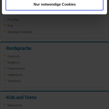
Champagner/Caviar Bar
Nur notwendige Cookies
Cocktail Bar
Ginbar
Pool Bar
Pub
Weinbar/Vinothek
Bordsprache
✦
Deutsch
Englisch
Französisch
Italienisch
Spanisch
Kids und Teens
✦
Babysitter