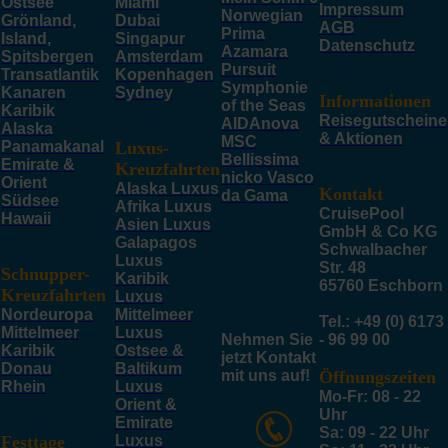
Ostsee
Miami
Impressum
Norwegian
Grönland,
Dubai
AGB
Prima
Island,
Singapur
Datenschutz
Azamara
Spitsbergen
Amsterdam
Pursuit
Transatlantik
Kopenhagen
Symphonie
Kanaren
Sydney
Informationen
of the Seas
Karibik
Reisegutscheine
AIDAnova
Alaska
& Aktionen
MSC
Panamakanal
Luxus-
Bellissima
Emirate &
Kreuzfahrten
nicko Vasco
Orient
Alaska Luxus
Kontakt
da Gama
Südsee
Afrika Luxus
CruisePool
Hawaii
Asien Luxus
GmbH & Co KG
Galapagos
Schwalbacher
Luxus
Str. 48
Schnupper-
Karibik
65760 Eschborn
Kreuzfahrten
Luxus
Nordeuropa
Mittelmeer
Tel.: +49 (0) 6173
Mittelmeer
Luxus
Nehmen Sie
- 96 99 00
Karibik
Ostsee &
jetzt Kontakt
Donau
Baltikum
mit uns auf!
Öffnungszeiten
Rhein
Luxus
Mo-Fr: 08 - 22
Orient &
Uhr
Emirate
Sa: 09 - 22 Uhr
Festtage
Luxus