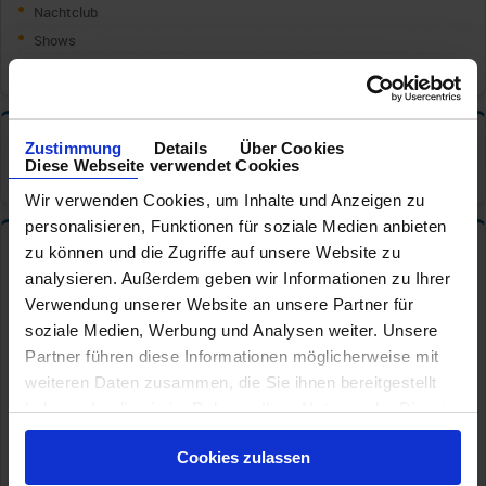
Nachtclub
Shows
Theater
Reisedokumente
✦
Zustimmung
Details
Über Cookies
Diese Webseite verwendet Cookies
Reisepass
Wir verwenden Cookies, um Inhalte und Anzeigen zu
personalisieren, Funktionen für soziale Medien anbieten
Sportangebot
✦
zu können und die Zugriffe auf unsere Website zu
analysieren. Außerdem geben wir Informationen zu Ihrer
Basketball
Verwendung unserer Website an unsere Partner für
Bowlingbahn
soziale Medien, Werbung und Analysen weiter. Unsere
Fitness Studio
Partner führen diese Informationen möglicherweise mit
Minigolf
weiteren Daten zusammen, die Sie ihnen bereitgestellt
Pool Außen
haben oder die sie im Rahmen Ihrer Nutzung der Dienste
Shuffleboard
gesammelt haben.
Tischfußball
Cookies zulassen
Tischtennis