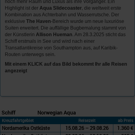
noch mehr Raum und Luxus als ihre Vorgänger. Ein
Highlight ist der
Aqua Slidecoaster
, die weltweit erste
Kombination aus Achterbahn und Wasserrutsche. Der
exklusive
The Haven
-Bereich wurde um neue luxuriöse
Suiten erweitert. Die auffällige Bugbemalung stammt von
der Künstlerin
Allison Hueman
. Am 28.3.2025 sticht das
Schiff erstmals in See und wird nach einer
Transatlantikreise von Southampton aus, auf Karibik-
Routen unterwegs sein.
Mit einem KLICK auf das Bild bekommt Ihr alle Reisen
angezeigt
Schiff
Norwegian Aqua
Kreuzfahrtgebiet
Reisezeit
ab Preis
Nordamerika Ostküste
15.08.26 – 29.08.26
1.360 €