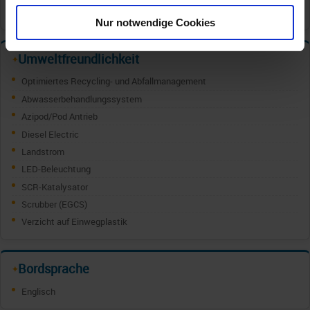
Wasserrutsche
Nur notwendige Cookies
Umweltfreundlichkeit
✦
Optimiertes Recycling- und Abfallmanagement
Abwasserbehandlungssystem
Azipod/Pod Antrieb
Diesel Electric
Landstrom
LED-Beleuchtung
SCR-Katalysator
Scrubber (EGCS)
Verzicht auf Einwegplastik
Bordsprache
✦
Englisch