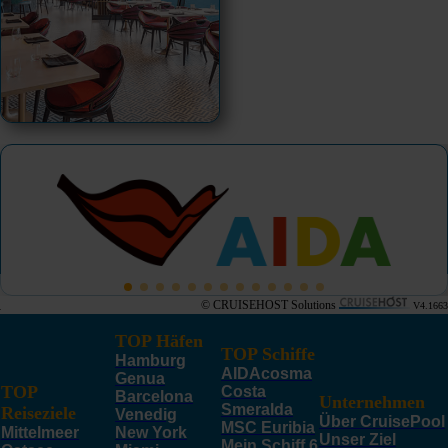
© CRUISEHOST Solutions
V4.1663
TOP Häfen
TOP Schiffe
Hamburg
AIDAcosma
Genua
TOP
Costa
Barcelona
Unternehmen
Smeralda
Reiseziele
Venedig
Über CruisePool
MSC Euribia
Mittelmeer
New York
Unser Ziel
Mein Schiff 6