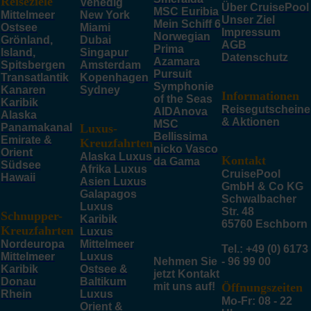
Reiseziele
Venedig
Über CruisePool
MSC Euribia
Mittelmeer
New York
Unser Ziel
Mein Schiff 6
Ostsee
Miami
Impressum
Norwegian
Grönland,
Dubai
AGB
Prima
Island,
Singapur
Datenschutz
Azamara
Spitsbergen
Amsterdam
Pursuit
Transatlantik
Kopenhagen
Symphonie
Kanaren
Sydney
Informationen
of the Seas
Karibik
Reisegutscheine
AIDAnova
Alaska
& Aktionen
MSC
Panamakanal
Luxus-
Bellissima
Emirate &
Kreuzfahrten
nicko Vasco
Orient
Alaska Luxus
Kontakt
da Gama
Südsee
Afrika Luxus
CruisePool
Hawaii
Asien Luxus
GmbH & Co KG
Galapagos
Schwalbacher
Luxus
Str. 48
Schnupper-
Karibik
65760 Eschborn
Kreuzfahrten
Luxus
Nordeuropa
Mittelmeer
Tel.: +49 (0) 6173
Mittelmeer
Luxus
Nehmen Sie
- 96 99 00
Karibik
Ostsee &
jetzt Kontakt
Donau
Baltikum
mit uns auf!
Öffnungszeiten
Rhein
Luxus
Mo-Fr: 08 - 22
Orient &