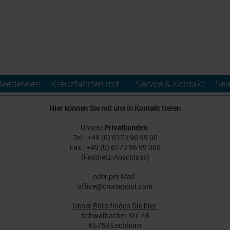
Reedereien
Kreuzfahrten mit...
Servce & Kontakt
Sea
Hier können Sie mit uns in Kontakt treten
Unsere
Privatkunden
:
Tel : +49 (0) 6173 96 99 00
Fax : +49 (0) 6173 96 99 000
(Festnetz-Anschluss)
oder per Mail:
office@cruisepool.com
Unser Büro finden Sie hier:
Schwalbacher Str. 48
65760 Eschborn