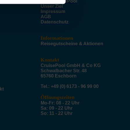
Über CruisePool
Unser Ziel
Impressum
AGB
Datenschutz
Informationen
Reisegutscheine & Aktionen
Kontakt
CruisePool GmbH & Co KG
Schwalbacher Str. 48
65760 Eschborn
Tel.: +49 (0) 6173 - 96 99 00
kt
Öffnungszeiten
Mo-Fr: 08 - 22 Uhr
Sa: 09 - 22 Uhr
So: 11 - 22 Uhr