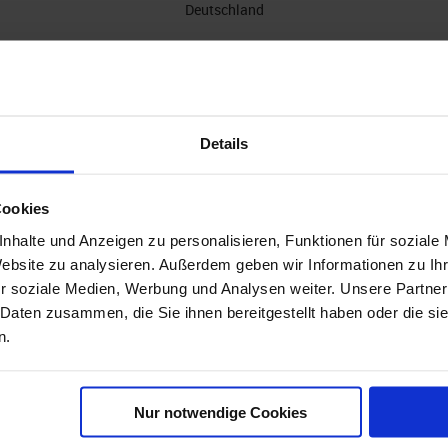
Deutschland
Erreichbarkeit
Zentrale
(Wahlmenü 1)
:
Montag-Freitag 09:00 - 15:00 Uhr
sowie per Mail an office@cruisepool.com
Details
Erreichbarkeit Kreuzfahrtexperten im
Verkauf & Beratung
(Wahlmenü 2)
Montag-Freitag 09:00 - 20:00 Uhr
Samstag 09:00 - 20:00 Uhr
Cookies
Sonntag 11:00 - 20:00 Uhr
sowie per Mail an office@cruisepool.com
nhalte und Anzeigen zu personalisieren, Funktionen für soziale
Website zu analysieren. Außerdem geben wir Informationen zu I
en Feiertagen, Heiligabend sowie Silvester kann die Erreichbarkeit einge
r soziale Medien, Werbung und Analysen weiter. Unsere Partner
 Daten zusammen, die Sie ihnen bereitgestellt haben oder die s
n.
Nur notwendige Cookies
äfen
TOP Schiffe
urg