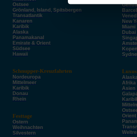
Ostsee
Genu
Grönland, Island, Spitsbergen
Barce
Transatlantik
Vened
Kanaren
New Y
Karibik
Miami
Alaska
Dubai
Panamakanal
Singa
Emirate & Orient
Amste
Südsee
Kope
Hawaii
Sydne
Schnupper-Kreuzfahrten
Luxus
Nordeuropa
Alask
Mittelmeer
Afrika
Karibik
Asien
Donau
Galap
Rhein
Karibi
Mittel
Ostse
Festtage
Orient
Panam
Ostern
Trans
Weihnachten
Weltr
Silvestern