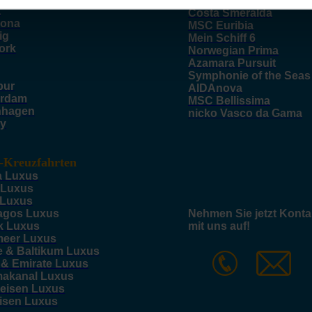
AIDAcosma
a
Costa Smeralda
lona
MSC Euribia
ig
Mein Schiff 6
ork
Norwegian Prima
Azamara Pursuit
Symphonie of the Seas
pur
AIDAnova
rdam
MSC Bellissima
nhagen
nicko Vasco da Gama
y
-Kreuzfahrten
a Luxus
 Luxus
 Luxus
agos Luxus
Nehmen Sie jetzt Konta
k Luxus
mit uns auf!
meer Luxus
e & Baltikum Luxus
 & Emirate Luxus
akanal Luxus
reisen Luxus
eisen Luxus