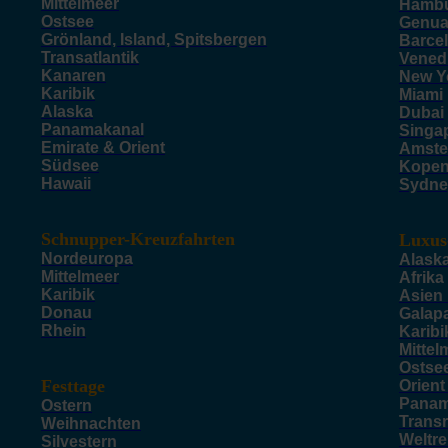
Mittelmeer
Hamb
Ostsee
Genu
Grönland, Island, Spitsbergen
Barce
Transatlantik
Vened
Kanaren
New Y
Karibik
Miami
Alaska
Dubai
Panamakanal
Singa
Emirate & Orient
Amste
Südsee
Kope
Hawaii
Sydne
Schnupper-Kreuzfahrten
Luxus
Nordeuropa
Alask
Mittelmeer
Afrika
Karibik
Asien
Donau
Galap
Rhein
Karibi
Mittel
Ostse
Festtage
Orient
Panam
Ostern
Trans
Weihnachten
Weltr
Silvestern