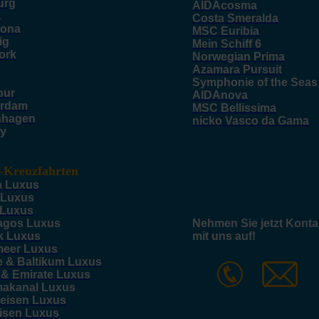
urg
AIDAcosma
a
Costa Smeralda
lona
MSC Euribia
ig
Mein Schiff 6
ork
Norwegian Prima
Azamara Pursuit
Symphonie of the Seas
pur
AIDAnova
rdam
MSC Bellissima
nhagen
nicko Vasco da Gama
y
-Kreuzfahrten
a Luxus
 Luxus
 Luxus
agos Luxus
Nehmen Sie jetzt Konta
k Luxus
mit uns auf!
meer Luxus
e & Baltikum Luxus
 & Emirate Luxus
akanal Luxus
reisen Luxus
eisen Luxus