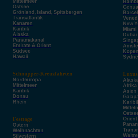
Mittelmeer
Hamb
Ostsee
Genu
Grönland, Island, Spitsbergen
Barce
Transatlantik
Vened
Kanaren
New Y
Karibik
Miami
Alaska
Dubai
Panamakanal
Singa
Emirate & Orient
Amste
Südsee
Kope
Hawaii
Sydne
Schnupper-Kreuzfahrten
Luxus
Nordeuropa
Alask
Mittelmeer
Afrika
Karibik
Asien
Donau
Galap
Rhein
Karibi
Mittel
Ostse
Festtage
Orient
Panam
Ostern
Trans
Weihnachten
Weltr
Silvestern