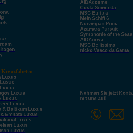
urg
AIDAcosma
a
Costa Smeralda
lona
MSC Euribia
ig
Mein Schiff 6
ork
Norwegian Prima
Azamara Pursuit
Symphonie of the Seas
pur
AIDAnova
rdam
MSC Bellissima
nhagen
nicko Vasco da Gama
y
-Kreuzfahrten
a Luxus
 Luxus
 Luxus
agos Luxus
Nehmen Sie jetzt Konta
k Luxus
mit uns auf!
meer Luxus
e & Baltikum Luxus
 & Emirate Luxus
akanal Luxus
reisen Luxus
eisen Luxus