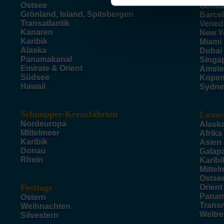
Ostsee
Genu
Grönland, Island, Spitsbergen
Barce
Transatlantik
Vened
Kanaren
New Y
Karibik
Miami
Alaska
Dubai
Panamakanal
Singa
Emirate & Orient
Amste
Südsee
Kope
Hawaii
Sydne
Schnupper-Kreuzfahrten
Luxus
Nordeuropa
Alask
Mittelmeer
Afrika
Karibik
Asien
Donau
Galap
Rhein
Karibi
Mittel
Ostse
Festtage
Orient
Panam
Ostern
Trans
Weihnachten
Weltr
Silvestern