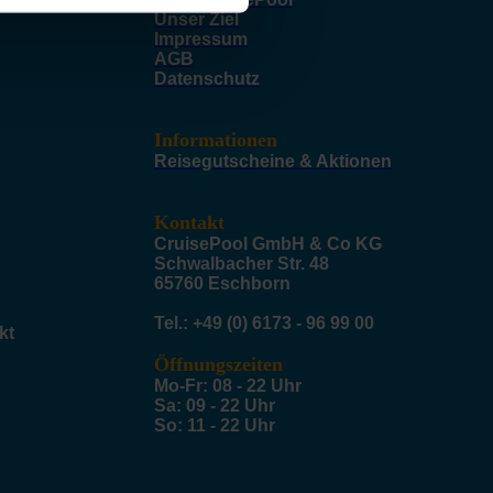
Unser Ziel
Impressum
AGB
Datenschutz
Informationen
Reisegutscheine & Aktionen
Kontakt
CruisePool GmbH & Co KG
Schwalbacher Str. 48
65760 Eschborn
Tel.: +49 (0) 6173 - 96 99 00
kt
Öffnungszeiten
Mo-Fr: 08 - 22 Uhr
Sa: 09 - 22 Uhr
So: 11 - 22 Uhr