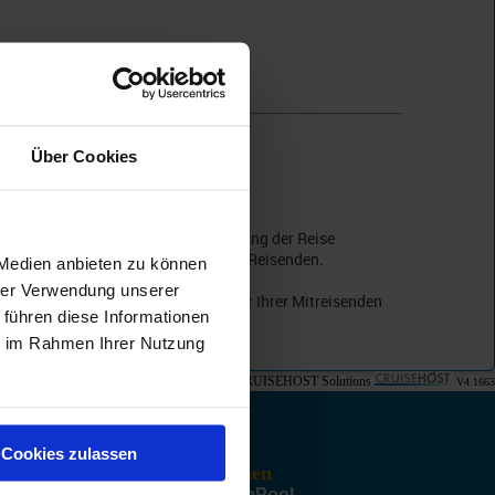
Über Cookies
e Einhaltung aller für die Durchführung der Reise
r Einschiffung), gehen zu Lasten des Reisenden.
 Medien anbieten zu können
hrer Verwendung unserer
Informationen zu Ihrer Person und der Ihrer Mitreisenden
 führen diese Informationen
ie im Rahmen Ihrer Nutzung
© CRUISEHOST Solutions
V4.1663
Cookies zulassen
Unternehmen
Über CruisePool