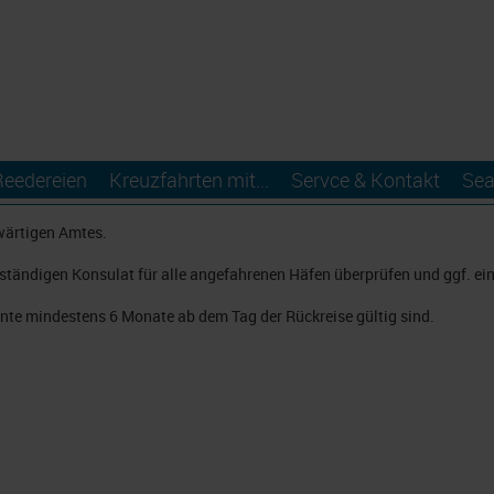
Reedereien
Kreuzfahrten mit...
Servce & Kontakt
Sea
wärtigen Amtes.
tändigen Konsulat für alle angefahrenen Häfen überprüfen und ggf. ei
nte mindestens 6 Monate ab dem Tag der Rückreise gültig sind.