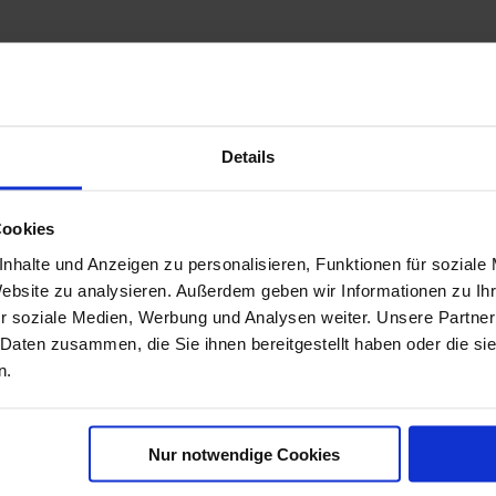
Details
sebeginn und den zuständigen Behörden in den Zielländern vorliegen.
Cookies
litäten sowie Visa und Gesundheitsvorschriften. Der Reisende ist für di
s der Nichtbefolgung dieser Vorschriften entstehen (z.B. Verweigerung de
nhalte und Anzeigen zu personalisieren, Funktionen für soziale
Website zu analysieren. Außerdem geben wir Informationen zu I
 ausgestellt werden können, bitten wir Sie höflichst, alle notwendigen 
r soziale Medien, Werbung und Analysen weiter. Unsere Partner
 Daten zusammen, die Sie ihnen bereitgestellt haben oder die s
n.
Nur notwendige Cookies
äfen
TOP Schiffe
urg
AIDAcosma