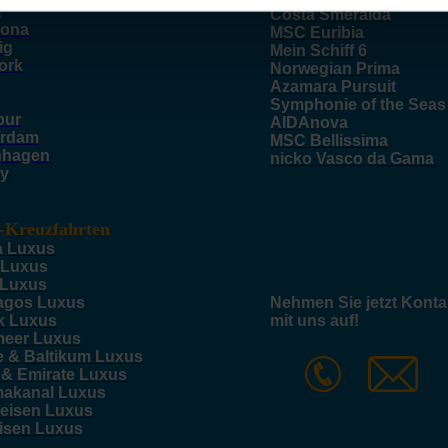
a
Costa Smeralda
lona
MSC Euribia
ig
Mein Schiff 6
ork
Norwegian Prima
Azamara Pursuit
Symphonie of the Seas
pur
AIDAnova
rdam
MSC Bellissima
nhagen
nicko Vasco da Gama
y
-Kreuzfahrten
a Luxus
 Luxus
 Luxus
agos Luxus
Nehmen Sie jetzt Konta
k Luxus
mit uns auf!
meer Luxus
e & Baltikum Luxus
 & Emirate Luxus
akanal Luxus
reisen Luxus
eisen Luxus