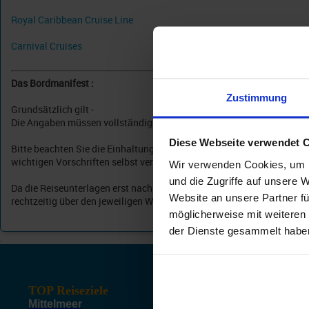
Royal Caribbean Cruise Line
Carnival Cruises
Das Bordmanifest :
Zustimmung
Grundsätzlich gilt -
Die Angaben müssen vollständig der jeweiligen Hafenpolizei vor Rei
Diese Webseite verwendet 
Bitte beachten Sie die Einhaltung der für die Reise notwendigen Forma
wichtigen Vorschriften selbst verantwortlich. Alle Nachteile, die au
Wir verwenden Cookies, um I
und die Zugriffe auf unsere 
Da die Reiseunterlagen erst nach Erhalt der vollständigen Personalien
Website an unsere Partner fü
rechtzeitig über den jeweiligen Weg an den Veranstalter zu melden.
möglicherweise mit weiteren
der Dienste gesammelt habe
TOP Reiseziele
TOP H
Mittelmeer
Hamb