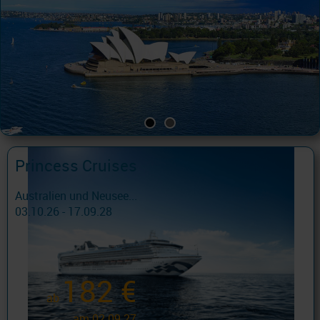
Princess Cruises
Australien und Neusee...
03.10.26 - 17.09.28
182 €
ab
am 02.09.27