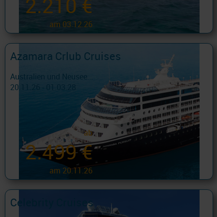
2.210 €
am 03.12.26
Azamara Crlub Cruises
Australien und Neusee...
20.11.26 - 01.03.28
ab
2.499 €
am 20.11.26
Celebrity Cruises