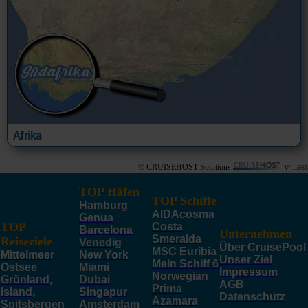
Afrika
© CRUISEHOST Solutions
V4.1663
TOP Häfen
TOP Schiffe
Hamburg
AIDAcosma
Genua
TOP
Costa
Barcelona
Unternehmen
Smeralda
Reiseziele
Venedig
Über CruisePool
MSC Euribia
Mittelmeer
New York
Unser Ziel
Mein Schiff 6
Ostsee
Miami
Impressum
Norwegian
Grönland,
Dubai
AGB
Prima
Island,
Singapur
Datenschutz
Azamara
Spitsbergen
Amsterdam