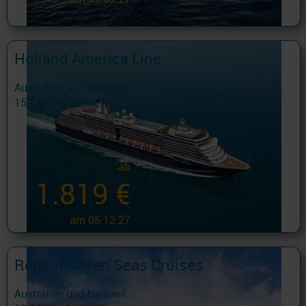
Holland America Line
Australien und Neuseel...
15.11.26 - 12.03.28
ab
1.819 €
am 05.12.27
Regent Seven Seas Cruises
Australien und Neuseel...