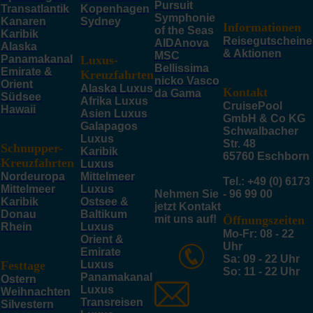
Pursuit
Transatlantik
Kopenhagen
Symphonie
Kanaren
Sydney
Informationen
of the Seas
Karibik
Reisegutscheine
AIDAnova
Alaska
& Aktionen
MSC
Panamakanal
Luxus-
Bellissima
Emirate &
Kreuzfahrten
nicko Vasco
Orient
Alaska Luxus
Kontakt
da Gama
Südsee
Afrika Luxus
CruisePool
Hawaii
Asien Luxus
GmbH & Co KG
Galapagos
Schwalbacher
Luxus
Str. 48
Schnupper-
Karibik
65760 Eschborn
Kreuzfahrten
Luxus
Nordeuropa
Mittelmeer
Tel.: +49 (0) 6173
Mittelmeer
Luxus
Nehmen Sie
- 96 99 00
Karibik
Ostsee &
jetzt Kontakt
Donau
Baltikum
mit uns auf!
Öffnungszeiten
Rhein
Luxus
Mo-Fr: 08 - 22
Orient &
Uhr
Emirate
Sa: 09 - 22 Uhr
Festtage
Luxus
So: 11 - 22 Uhr
Panamakanal
Ostern
Luxus
Weihnachten
Transreisen
Silvestern