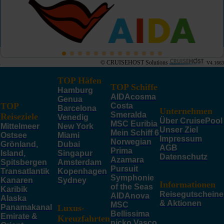
© CRUISEHOST Solutions
V4.1663
TOP Häfen
TOP Schiffe
Hamburg
AIDAcosma
Genua
TOP
Costa
Barcelona
Unternehmen
Smeralda
Reiseziele
Venedig
Über CruisePool
MSC Euribia
Mittelmeer
New York
Unser Ziel
Mein Schiff 6
Ostsee
Miami
Impressum
Norwegian
Grönland,
Dubai
AGB
Prima
Island,
Singapur
Datenschutz
Azamara
Spitsbergen
Amsterdam
Pursuit
Transatlantik
Kopenhagen
Symphonie
Kanaren
Sydney
Informationen
of the Seas
Karibik
Reisegutscheine
AIDAnova
Alaska
& Aktionen
MSC
Panamakanal
Luxus-
Bellissima
Emirate &
Kreuzfahrten
nicko Vasco