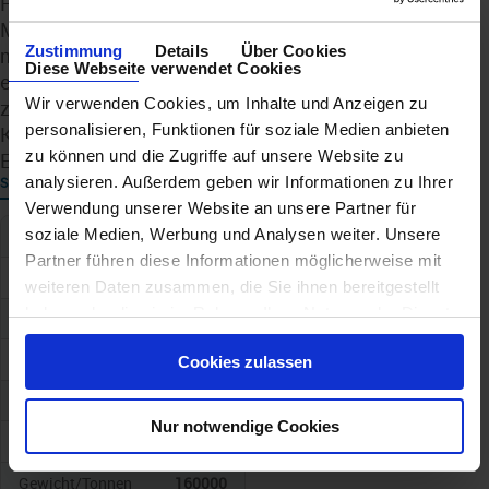
Fazit: Die Mein Schiff Relax steht für die Zukunft der
Mein-Schiff-Flotte: mehr Raum, mehr Genuss und
Zustimmung
Details
Über Cookies
moderne Umwelttechnologie. Sie verbindet das
Diese Webseite verwendet Cookies
entspannte Wohlfühlkonzept der Marke mit einem
Wir verwenden Cookies, um Inhalte und Anzeigen zu
zukunftsorientierten Ansatz für nachhaltigere
personalisieren, Funktionen für soziale Medien anbieten
Kreuzfahrten – und schafft damit ein ganz neues
zu können und die Zugriffe auf unsere Website zu
Erlebnis auf See.
analysieren. Außerdem geben wir Informationen zu Ihrer
SCHIFF
Verwendung unserer Website an unsere Partner für
soziale Medien, Werbung und Analysen weiter. Unsere
Schiffskategorie
4
Partner führen diese Informationen möglicherweise mit
Schiffstyp
TUI Cruises
weiteren Daten zusammen, die Sie ihnen bereitgestellt
haben oder die sie im Rahmen Ihrer Nutzung der Dienste
Baujahr
2025
gesammelt haben.
Geschwindigkeit
Cookies zulassen
Anz. Kabinen
Nur notwendige Cookies
Anz. Passagiere
4000
Gewicht/Tonnen
160000