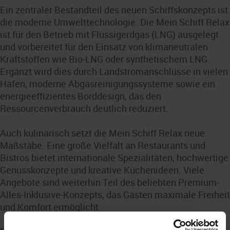
Ein zentraler Bestandteil des neuen Schiffskonzepts ist
die moderne Umwelttechnologie. Die Mein Schiff Relax
ist für den Betrieb mit Flüssigerdgas (LNG) ausgelegt
und vorbereitet für den Einsatz von klimaneutralen
Kraftstoffen wie Bio-LNG oder synthetischem LNG.
Ergänzt wird dies durch Landstromanschlüsse in vielen
Häfen, moderne Abgasreinigungssysteme sowie ein
energieeffizientes Borddesign, das den
Ressourcenverbrauch deutlich reduziert.
Auch kulinarisch setzt die Mein Schiff Relax neue
Maßstäbe. Eine große Vielfalt an Restaurants und
Bistros bietet internationale Spezialitäten, hochwertige
Genusskonzepte und kreative Küchenideen. Viele
Angebote sind weiterhin Teil des beliebten Premium-
Alles-Inklusive-Konzepts, das Gästen maximale Freiheit
und Komfort ermöglicht.