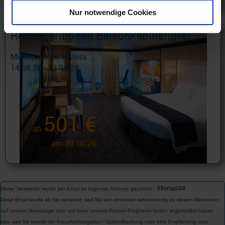
Nur notwendige Cookies
Royal Caribbean Balkonkabinenpreise
Mexikanische Riviera ...
14.08.26 - 23.04.28
501 €
ab
am 30.10.26
##email##
Dieser Newsletter wurde per Email an folgende Adresse geschickt :
Diese Email wurde an Sie versandt, weil Sie sich entweder selbstständig zu diesem Newsletter
auf unserer Homepage oder auf einer unserer Partner-Programm-Seiten angemeldet haben
bzw. weil Sie bereits ein Kreuzfahrtangebot / Option/Buchung oder eine Empfehlung über