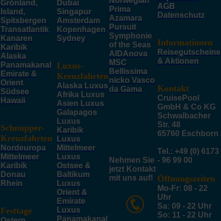
Norwegian
Grönland,
Dubai
AGB
Prima
Island,
Singapur
Datenschutz
Azamara
Spitsbergen
Amsterdam
Pursuit
Transatlantik
Kopenhagen
Symphonie
Kanaren
Sydney
Informationen
of the Seas
Karibik
Reisegutscheine
AIDAnova
Alaska
& Aktionen
MSC
Panamakanal
Luxus-
Bellissima
Emirate &
Kreuzfahrten
nicko Vasco
Orient
Alaska Luxus
Kontakt
da Gama
Südsee
Afrika Luxus
CruisePool
Hawaii
Asien Luxus
GmbH & Co KG
Galapagos
Schwalbacher
Luxus
Str. 48
Schnupper-
Karibik
65760 Eschborn
Kreuzfahrten
Luxus
Nordeuropa
Mittelmeer
Tel.: +49 (0) 6173
Mittelmeer
Luxus
Nehmen Sie
- 96 99 00
Karibik
Ostsee &
jetzt Kontakt
Donau
Baltikum
mit uns auf!
Öffnungszeiten
Rhein
Luxus
Mo-Fr: 08 - 22
Orient &
Uhr
Emirate
Sa: 09 - 22 Uhr
Festtage
Luxus
So: 11 - 22 Uhr
Panamakanal
Ostern