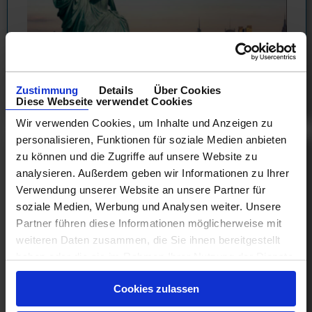
655 €
ab
am 13.09.26
Zustimmung
Details
Über Cookies
Diese Webseite verwendet Cookies
Wir verwenden Cookies, um Inhalte und Anzeigen zu
personalisieren, Funktionen für soziale Medien anbieten
Royal Caribbean Europaabfahrten
zu können und die Zugriffe auf unsere Website zu
analysieren. Außerdem geben wir Informationen zu Ihrer
Östliches Mittelmeer ...
Verwendung unserer Website an unsere Partner für
16.08.26 - 05.11.27
soziale Medien, Werbung und Analysen weiter. Unsere
Partner führen diese Informationen möglicherweise mit
weiteren Daten zusammen, die Sie ihnen bereitgestellt
haben oder die sie im Rahmen Ihrer Nutzung der Dienste
657 €
gesammelt haben.
ab
Cookies zulassen
am 09.07.27