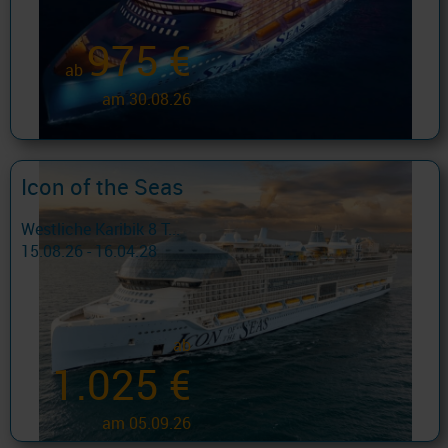
975 €
ab
am 30.08.26
Icon of the Seas
Westliche Karibik 8 T...
15.08.26 - 16.04.28
ab
1.025 €
am 05.09.26