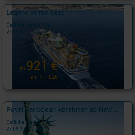
Legend of the Seas
Östliche Karibik 4 Ta...
27.08.26 - 15.04.28
921 €
ab
am 11.11.26
Royal Caribbean Abfahrten ab New York
Östliche Karibik 8 Ta...
27.08.26 - 02.04.28