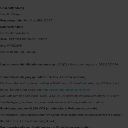
Geschäftsfühung
Herr Akhil Kapur
Registergericht
: Frankfurt, HRA 42027
Bankverbindung
Frankfurter Volksbank
IBAN: DE75501900006001415067
BIC: FFVBDEFF
Steuer Nr. [012 310 31846]
Umsatzsteuer-Identifikationsnummer
gemäß §27a Umsatzsteuergesetz: DE220523076
Online-Streitbeilegung gemäß Art. 14 Abs. 1 ODR-Verordnung
Die Europäische Kommission stellt eine Plattform zur Online-Streitbeilegung (OS-Plattform)
bereit. Sie erreichen diese unter
http://ec.europa.eu/consumers/odr/
Das Unternehmen Cruisepool GmbH & Co. KG ist weder bereit noch verpflichtet, an einem
Streitbeilegungsverfahren vor einer Verbraucherschlichtungsstelle teilzunehmen.
Erstinformation gemäß §66 VVG (erlaubnisfreier Reiseannexvertrieb)
Wir vermitteln Reiseversicherungen im Status eines erlaubnisfreien Annexvermittlers gemäß §
34d Abs. 8 Nr. 1 Gewerbeordnung (GewO).
Beschwerdestelle bei Streitigkeiten mit Versicherungsvermittlern
: