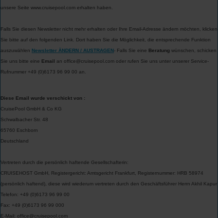
unsere Seite www.
cruisepool.com
erhalten haben.
Falls Sie diesen Newsletter nicht mehr erhalten oder Ihre Email-Adresse ändern möchten, klicken
Sie bitte auf den folgenden Link. Dort haben Sie die Möglichkeit, die entsprechende Funktion
auszuwählen
Newsletter ÄNDERN / AUSTRAGEN
-
Falls Sie eine
Beratung
wünschen, schicken
Sie uns bitte eine
Email
an office@
cruisepool.com
oder rufen Sie uns unter unserer Service-
Rufnummer +49 (0)6173 96 99 00 an.
Diese Email wurde verschickt von :
CruisePool GmbH & Co KG
Schwalbacher Str. 48
65760 Eschborn
Deutschland
Vertreten durch die persönlich haftende Gesellschafterin:
CRUISEHOST GmbH, Registergericht: Amtsgericht Frankfurt, Registernummer: HRB 58974
(persönlich haftend), diese wird wiederum vertreten durch den Geschäftsführer Herrn Akhil Kapur
Telefon: +49 (0)6173 96 99 00
Fax: +49 (0)6173 96 99 000
E-Mail: office@
cruisepool.com