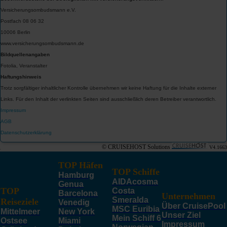
Versicherungsombudsmann e.V.
Postfach 08 06 32
10006 Berlin
www.versicherungsombudsmann.de
Bildquellenangaben
Fotolia, Veranstalter
Haftungshinweis
Trotz sorgfältiger inhaltlicher Kontrolle übernehmen wir keine Haftung für die Inhalte externer
Links. Für den Inhalt der verlinkten Seiten sind ausschließlich deren Betreiber verantwortlich.
Impressum
AGB
Datenschutzerklärung
© CRUISEHOST Solutions
V4.1663
TOP Häfen
TOP Schiffe
Hamburg
AIDAcosma
Genua
TOP
Costa
Barcelona
Unternehmen
Smeralda
Reiseziele
Venedig
Über CruisePool
MSC Euribia
Mittelmeer
New York
Unser Ziel
Mein Schiff 6
Ostsee
Miami
Impressum