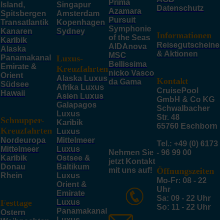
Prima
Island,
Singapur
Datenschutz
Azamara
Spitsbergen
Amsterdam
Pursuit
Transatlantik
Kopenhagen
Symphonie
Kanaren
Sydney
Informationen
of the Seas
Karibik
Reisegutscheine
AIDAnova
Alaska
& Aktionen
MSC
Panamakanal
Luxus-
Bellissima
Emirate &
Kreuzfahrten
nicko Vasco
Orient
Alaska Luxus
Kontakt
da Gama
Südsee
Afrika Luxus
CruisePool
Hawaii
Asien Luxus
GmbH & Co KG
Galapagos
Schwalbacher
Luxus
Str. 48
Schnupper-
Karibik
65760 Eschborn
Kreuzfahrten
Luxus
Nordeuropa
Mittelmeer
Tel.: +49 (0) 6173
Mittelmeer
Luxus
Nehmen Sie
- 96 99 00
Karibik
Ostsee &
jetzt Kontakt
Donau
Baltikum
mit uns auf!
Öffnungszeiten
Rhein
Luxus
Mo-Fr: 08 - 22
Orient &
Uhr
Emirate
Sa: 09 - 22 Uhr
Festtage
Luxus
So: 11 - 22 Uhr
Panamakanal
Ostern
Luxus