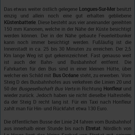
Das etwas weiter östlich gelegene
Longues-Sur-Mer
besitzt
einzig und allein noch eine gut erhalten gebliebene
Küstenbatterie
. Diese besteht aus vier aneinander gereihten
150 mm Kanonen, welche in der Nähe der Küste besichtigt
werden können. Der in der Nähe gebaute Feuerleitbunker
kann noch immer besichtigt werden. Fußläufig ist die
Innenstadt in ca. 25 bis 30 Minuten zu erreichen. Der 2,5
Km lange Weg ist gut gekennzeichnet. Fast genauso weit
ist auch der Bahn- und Busbahnhof entfernt. Die
Fahrkarten für den Bus sind in einer kleinen Hütte, über
welcher ein Schild mit
Bus Océane
steht, zu erwerben. Vom
Steig D des Busbahnhofes aus verkehren die Linien 20 und
50 der
Busgesellschaft Bus Verts
in Richtung
Honfleur
und
wieder zurück. Jedoch haben sie nicht dieselbe Haltestelle,
da der Steig D recht lang ist. Für ein Taxi nach Honfleur
zahlt man für Hin- und Rückfahrt etwa 130 Euro.
Die öffentlichen Busse der Linie 24 fahren vom Busbahnhof
aus innerhalb einer Stunde bis nach
Etretat
. Nördlich von