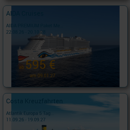
AIDA Cruises
AIDA PREMIUM Paket Me...
22.08.26 - 20.10.28
595 €
ab
am 09.01.27
Costa Kreuzfahrten
Atlantik Europa 5 Tag...
11.09.26 - 19.09.27