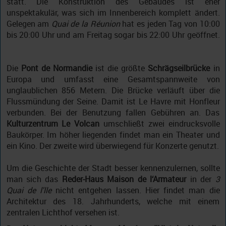
statt. Die Konstruktion des Gebäudes ist eher
unspektakulär, was sich im Innenbereich komplett ändert.
Gelegen am
Quai de la Réunion
hat es jeden Tag von 10:00
bis 20:00 Uhr und am Freitag sogar bis 22:00 Uhr geöffnet.
Die
Pont de Normandie
ist die größte
Schrägseilbrücke
in
Europa und umfasst eine Gesamtspannweite von
unglaublichen 856 Metern. Die Brücke verläuft über die
Flussmündung der Seine. Damit ist Le Havre mit Honfleur
verbunden. Bei der Benutzung fallen Gebühren an. Das
Kulturzentrum Le Volcan
umschließt zwei eindrucksvolle
Baukörper. Im höher liegenden findet man ein Theater und
ein Kino. Der zweite wird überwiegend für Konzerte genutzt.
Um die Geschichte der Stadt besser kennenzulernen, sollte
man sich das
Reder-Haus Maison de l‘Armateur
in der
3
Quai de l'lle
nicht entgehen lassen. Hier findet man die
Architektur des 18. Jahrhunderts, welche mit einem
zentralen Lichthof versehen ist.