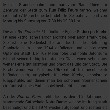
Mit der
Standseilbahn
kann man vom Place Thiers im
Zentrum der Stadt zum
Rue Félix Faure
fahren, welcher
sich auf 77 Meter höher befindet. Die Seilbahn verkehrt von
Montag bis Samstag von 7:30 bis 19:30 Uhr.
Die am
Bd. Francois 1
befindliche
Eglise St-Joseph Kirche
ist eine katholische Parochialkirche oder auch Pfarrkirche.
Sie ist eine Gedenkstätte an die bei der Befreiung
Frankreichs im Jahre 1944 gefallenen und verstorbenen
Opfer der Stadt. Der 107 Meter hohe und hohle Betonturm
ist mit seinen farbig leuchtenden Glassteinen schon aus
weiter Ferne gut sichtbar und prägt das Bild der Stadt. Die
Kirche wurde von 1951 bis 1957 erbaut. Im Innenbereich
befinden sich, untypisch für eine Kirche, gepolsterte
Klappstühle, auf denen man bei schönem Sonnenschein
ein fantastisches Farbenspiel beobachten kann.
An der
Rue de Paris
steht die aus dem 16. Jahrhundert
stammende
Cathédrale Notre-Dame
, welche im Krieg stark
beschädigt und bis 1974 wieder aufgebaut und restauriert