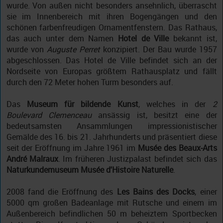
wurde. Von außen nicht besonders ansehnlich, überrascht
sie im Innenbereich mit ihren Bogengängen und den
schönen farbenfreudigen Ornamentfenstern. Das Rathaus,
das auch unter dem Namen
Hotel de Ville
bekannt ist,
wurde von
Auguste Perret
konzipiert. Der Bau wurde 1957
abgeschlossen. Das Hotel de Ville befindet sich an der
Nordseite von Europas größtem Rathausplatz und fällt
durch den 72 Meter hohen Turm besonders auf.
Das
Museum für bildende Kunst
, welches in der
2
Boulevard Clemenceau
ansässig ist, besitzt eine der
bedeutsamsten Ansammlungen impressionistischer
Gemälde des 16. bis 21. Jahrhunderts und präsentiert diese
seit der Eröffnung im Jahre 1961 im
Musée des Beaux-Arts
André Malraux
. Im früheren Justizpalast befindet sich das
Naturkundemuseum Musée d'Histoire Naturelle
.
2008 fand die Eröffnung des
Les Bains des Docks
, einer
5000 qm großen Badeanlage mit Rutsche und einem im
Außenbereich befindlichen 50 m beheiztem Sportbecken