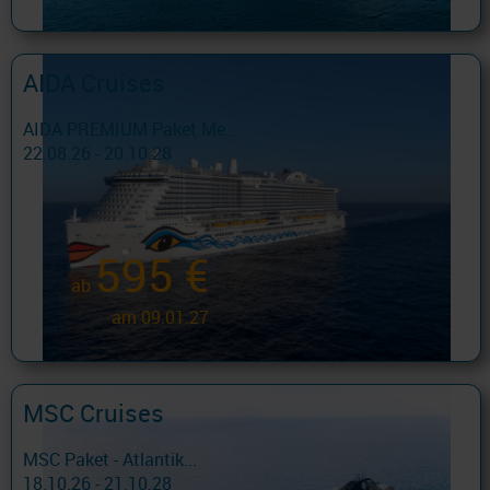
AIDA Cruises
AIDA PREMIUM Paket Me...
22.08.26 - 20.10.28
595 €
ab
am 09.01.27
MSC Cruises
MSC Paket - Atlantik...
18.10.26 - 21.10.28