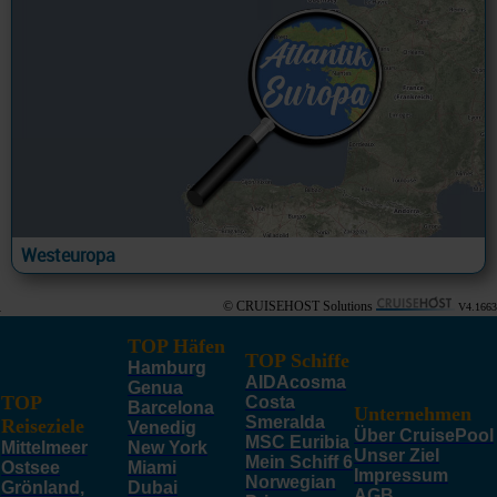
Westeuropa
© CRUISEHOST Solutions
V4.1663
TOP Häfen
TOP Schiffe
Hamburg
AIDAcosma
Genua
TOP
Costa
Barcelona
Unternehmen
Smeralda
Reiseziele
Venedig
Über CruisePool
MSC Euribia
Mittelmeer
New York
Unser Ziel
Mein Schiff 6
Ostsee
Miami
Impressum
Norwegian
Grönland,
Dubai
AGB