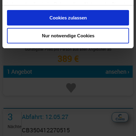
haben oder die sie im Rahmen Ihrer Nutzung der Dienste
gesammelt haben.
Cookies zulassen
Nur notwendige Cookies
Günstigster Preis pro Person aus allen Angeboten ab
389 €
1 Angebot
ansehen ›
3
Abfahrt: 12.05.27
Nächte
CB350412270515