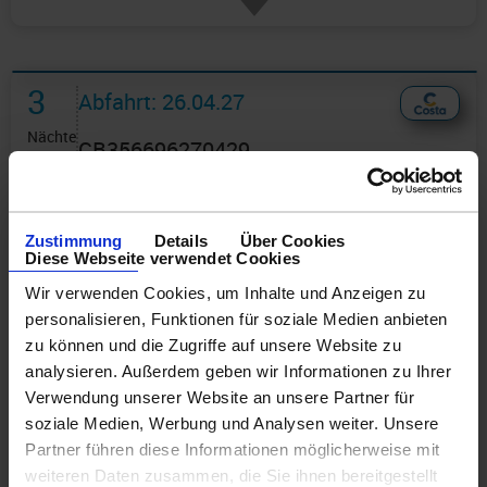
3
Abfahrt: 26.04.27
Nächte
CB356696270429
Westliches Mittelmeer 4 Tage
ab/an Barcelona mit Cashback
Zustimmung
Details
Über Cookies
Diese Webseite verwendet Cookies
Route: Barcelona - Marseille - Savona -
Wir verwenden Cookies, um Inhalte und Anzeigen zu
Barcelona
personalisieren, Funktionen für soziale Medien anbieten
zu können und die Zugriffe auf unsere Website zu
an Bord der »Costa Favolosa«
analysieren. Außerdem geben wir Informationen zu Ihrer
Verwendung unserer Website an unsere Partner für
soziale Medien, Werbung und Analysen weiter. Unsere
Partner führen diese Informationen möglicherweise mit
weiteren Daten zusammen, die Sie ihnen bereitgestellt