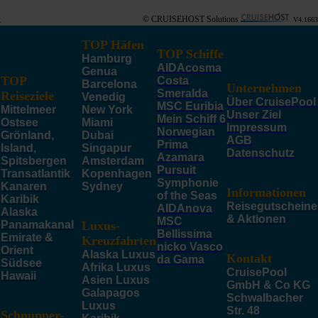
© CRUISEHOST Solutions
V4.1663
TOP Häfen
TOP Schiffe
Hamburg
AIDAcosma
Genua
TOP
Costa
Barcelona
Unternehmen
Smeralda
Reiseziele
Venedig
Über CruisePool
MSC Euribia
Mittelmeer
New York
Unser Ziel
Mein Schiff 6
Ostsee
Miami
Impressum
Norwegian
Grönland,
Dubai
AGB
Prima
Island,
Singapur
Datenschutz
Azamara
Spitsbergen
Amsterdam
Pursuit
Transatlantik
Kopenhagen
Symphonie
Kanaren
Sydney
Informationen
of the Seas
Karibik
Reisegutscheine
AIDAnova
Alaska
& Aktionen
MSC
Panamakanal
Luxus-
Bellissima
Emirate &
Kreuzfahrten
nicko Vasco
Orient
Alaska Luxus
Kontakt
da Gama
Südsee
Afrika Luxus
CruisePool
Hawaii
Asien Luxus
GmbH & Co KG
Galapagos
Schwalbacher
Luxus
Str. 48
Schnupper-