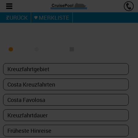
ZURÜCK
MERKLISTE
KREUZFAHRT FINDEN
MEER
FLUSS
NUR PAKETE