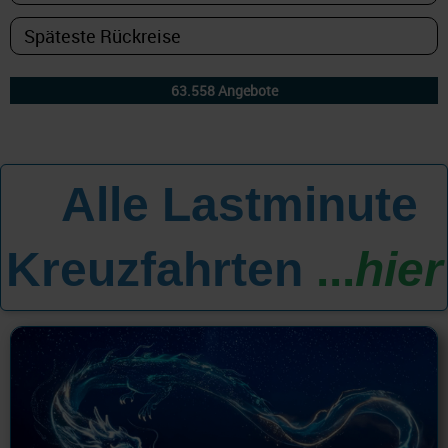
Alle Lastminute
All
Kreuzfahrten
...
hier