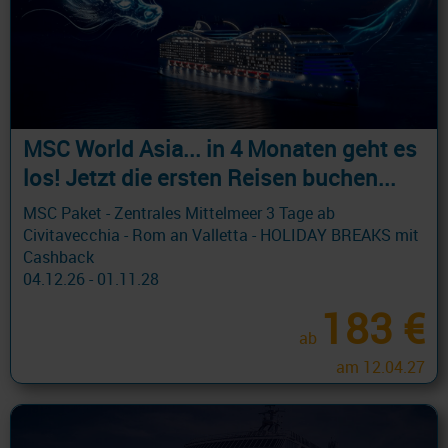
MSC World Asia... in 4 Monaten geht es
los! Jetzt die ersten Reisen buchen...
MSC Paket - Zentrales Mittelmeer 3 Tage ab
Civitavecchia - Rom an Valletta - HOLIDAY BREAKS mit
Cashback
04.12.26 - 01.11.28
183 €
ab
am 12.04.27