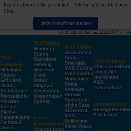
Experten beraten Sie persönlich – telefonisch, per Mail oder
Chat.
Jetzt Kreuzfahrt buchen
© CRUISEHOST Solutions
V4.1663
TOP Häfen
TOP Schiffe
Hamburg
AIDAcosma
Genua
TOP
Costa
Barcelona
Unternehmen
Smeralda
Reiseziele
Venedig
Über CruisePool
MSC Euribia
Mittelmeer
New York
Unser Ziel
Mein Schiff 6
Ostsee
Miami
Impressum
Norwegian
Grönland,
Dubai
AGB
Prima
Island,
Singapur
Datenschutz
Azamara
Spitsbergen
Amsterdam
Pursuit
Transatlantik
Kopenhagen
Symphonie
Kanaren
Sydney
Informationen
of the Seas
Karibik
Reisegutscheine
AIDAnova
Alaska
& Aktionen
MSC
Panamakanal
Luxus-
Bellissima
Emirate &
Kreuzfahrten
nicko Vasco
Orient
Alaska Luxus
Kontakt