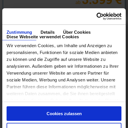
ab
am 13.12.26
Zustimmung
Details
Über Cookies
Diese Webseite verwendet Cookies
Wir verwenden Cookies, um Inhalte und Anzeigen zu
personalisieren, Funktionen für soziale Medien anbieten
zu können und die Zugriffe auf unsere Website zu
analysieren. Außerdem geben wir Informationen zu Ihrer
Verwendung unserer Website an unsere Partner für
soziale Medien, Werbung und Analysen weiter. Unsere
Partner führen diese Informationen möglicherweise mit
weiteren Daten zusammen, die Sie ihnen bereitgestellt
Seabourn - Bordguthaben Special!
haben oder die sie im Rahmen Ihrer Nutzung der Dienste
gesammelt haben.
Südliche Karibik 8 Tage ab Barbados an St. Maarten
Cookies zulassen
18.09.26 - 21.04.29