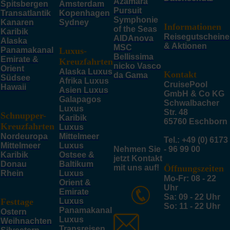
Azamara
Spitsbergen
Amsterdam
Pursuit
Transatlantik
Kopenhagen
Symphonie
Kanaren
Sydney
Informationen
of the Seas
Karibik
Reisegutscheine
AIDAnova
Alaska
& Aktionen
MSC
Panamakanal
Luxus-
Bellissima
Emirate &
Kreuzfahrten
nicko Vasco
Orient
Alaska Luxus
Kontakt
da Gama
Südsee
Afrika Luxus
CruisePool
Hawaii
Asien Luxus
GmbH & Co KG
Galapagos
Schwalbacher
Luxus
Str. 48
Schnupper-
Karibik
65760 Eschborn
Kreuzfahrten
Luxus
Nordeuropa
Mittelmeer
Tel.: +49 (0) 6173
Mittelmeer
Luxus
Nehmen Sie
- 96 99 00
Karibik
Ostsee &
jetzt Kontakt
Donau
Baltikum
mit uns auf!
Öffnungszeiten
Rhein
Luxus
Mo-Fr: 08 - 22
Orient &
Uhr
Emirate
Sa: 09 - 22 Uhr
Festtage
Luxus
So: 11 - 22 Uhr
Panamakanal
Ostern
Luxus
Weihnachten
Transreisen