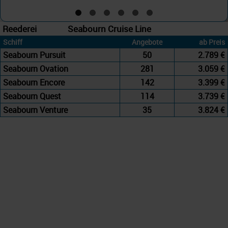
Reederei
Seabourn Cruise Line
Schiff
Angebote
ab Preis
Seabourn Pursuit
50
2.789 €
Seabourn Ovation
281
3.059 €
Seabourn Encore
142
3.399 €
Seabourn Quest
114
3.739 €
Seabourn Venture
35
3.824 €