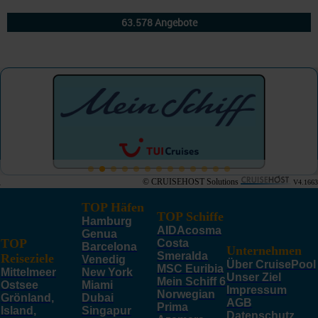
© CRUISEHOST Solutions
V4.1663
TOP Häfen
TOP Schiffe
Hamburg
AIDAcosma
Genua
TOP
Costa
Barcelona
Unternehmen
Smeralda
Reiseziele
Venedig
Über CruisePool
MSC Euribia
Mittelmeer
New York
Unser Ziel
Mein Schiff 6
Ostsee
Miami
Impressum
Norwegian
Grönland,
Dubai
AGB
Prima
Island,
Singapur
Datenschutz