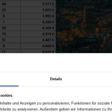
44
3.517 €
23
3.622 €
6
3.965 €
1
4.296 €
28
4.309 €
19
4.419 €
31
4.487 €
9
4.669 €
11
4.832 €
Details
Sea Cloud Cruises
Cookies
nhalte und Anzeigen zu personalisieren, Funktionen für soziale
Website zu analysieren. Außerdem geben wir Informationen zu I