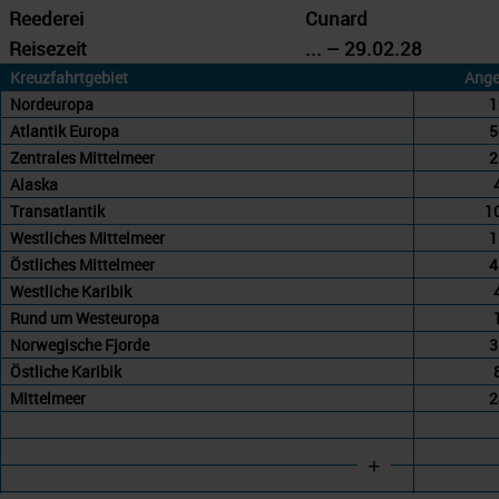
Reederei
Cunard
Reisezeit
... – 29.02.28
Kreuzfahrtgebiet
Ange
Nordeuropa
1
Atlantik Europa
5
Zentrales Mittelmeer
2
Alaska
Transatlantik
1
Westliches Mittelmeer
1
Östliches Mittelmeer
4
Westliche Karibik
Rund um Westeuropa
Norwegische Fjorde
3
Östliche Karibik
Mittelmeer
2
+