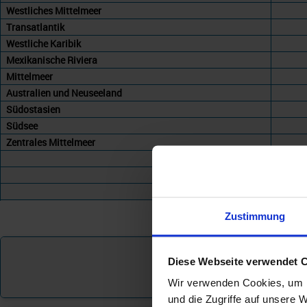
Westliches Mittelmeer
Transatlantik
Westliche Karibik
Mexikanische Riviera
Mittelmeer
Australien und Neuseeland
Südostasien
Südsee
Zentrales Mittelmeer
+
Zustimmung
Diese Webseite verwendet 
Wir verwenden Cookies, um I
und die Zugriffe auf unsere 