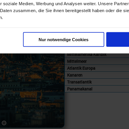
r soziale Medien, Werbung und Analysen weiter. Unsere Partner
Reederei
 Daten zusammen, die Sie ihnen bereitgestellt haben oder die s
Reisezeit
n.
Kreuzfahrtgebiet
Östliche Karibik
Westliches Mittelmeer
Nur notwendige Cookies
Zentrales Mittelmeer
Südliche Karibik
Mittelamerika Karibik
Mittelmeer
Atlantik Europa
Kanaren
Transatlantik
Panamakanal