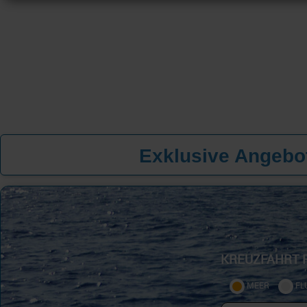
Exklusive Angebot
KREUZFAHRT 
MEER
FL