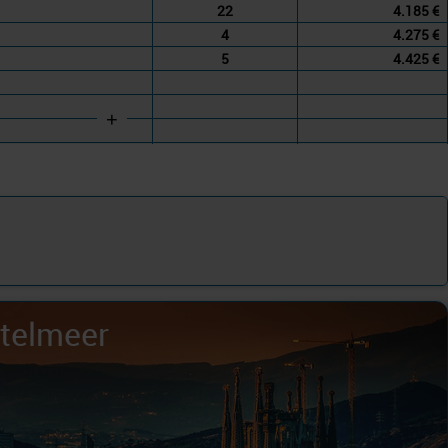
22
4.185 €
4
4.275 €
5
4.425 €
+
ttelmeer
elmeer