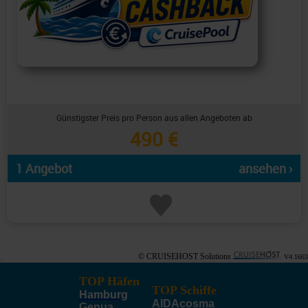
Günstigster Preis pro Person aus allen Angeboten ab
490 €
1 Angebot
ansehen ›
© CRUISEHOST Solutions
V4.1663
TOP Häfen
TOP Schiffe
Hamburg
AIDAcosma
Genua