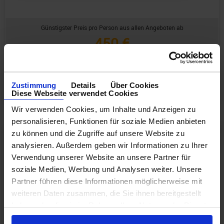
Günstigster Preis pro Person aus allen Angeboten ab
450 €
3 Angebote
ansehen ›
Zustimmung
Details
Über Cookies
Diese Webseite verwendet Cookies
Wir verwenden Cookies, um Inhalte und Anzeigen zu
personalisieren, Funktionen für soziale Medien anbieten
6
zu können und die Zugriffe auf unsere Website zu
Abfahrt: 07.02.27
analysieren. Außerdem geben wir Informationen zu Ihrer
Nächte
Verwendung unserer Website an unsere Partner für
RA294273270213
soziale Medien, Werbung und Analysen weiter. Unsere
Partner führen diese Informationen möglicherweise mit
Westliche Karibik 7 Tage ab/an
weiteren Daten zusammen, die Sie ihnen bereitgestellt
Fort Lauderdale mit Cashback
haben oder die sie im Rahmen Ihrer Nutzung der Dienste
gesammelt haben.