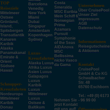
TOP
Costa
Barcelona
Unternehmen
Smeralda
Reiseziele
Venedig
Über CruisePool
MSC Euribia
Mittelmeer
New York
Unser Ziel
Mein Schiff 6
Ostsee
Miami
Impressum
Norwegian
Grönland,
Dubai
AGB
Prima
Island,
Singapur
Datenschutz
Azamara
Spitsbergen
Amsterdam
Pursuit
Transatlantik
Kopenhagen
Symphonie
Kanaren
Sydney
Informationen
of the Seas
Karibik
Reisegutscheine
AIDAnova
Alaska
& Aktionen
MSC
Panamakanal
Luxus-
Bellissima
Emirate &
Kreuzfahrten
nicko Vasco
Orient
Alaska Luxus
Kontakt
da Gama
Südsee
Afrika Luxus
CruisePool
Hawaii
Asien Luxus
GmbH & Co KG
Galapagos
Schwalbacher
Luxus
Str. 48
Schnupper-
Karibik
65760 Eschborn
Kreuzfahrten
Luxus
Nordeuropa
Mittelmeer
Tel.: +49 (0) 6173
Mittelmeer
Luxus
Nehmen Sie
- 96 99 00
Karibik
Ostsee &
jetzt Kontakt
Donau
Baltikum
mit uns auf!
Öffnungszeiten