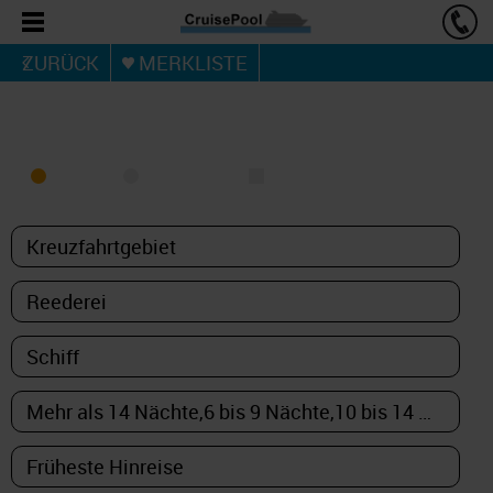
ZURÜCK
MERKLISTE
KREUZFAHRT FINDEN
MEER
FLUSS
NUR PAKETE