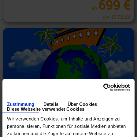
699 €
ab
am 19.02.28
Zustimmung
Details
Über Cookies
Diese Webseite verwendet Cookies
Holland America Weltreisen und
Teilstücke
Wir verwenden Cookies, um Inhalte und Anzeigen zu
personalisieren, Funktionen für soziale Medien anbieten
Mit der Volendam oder Zuiderdam
zu können und die Zugriffe auf unsere Website zu