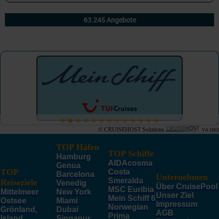
© CRUISEHOST Solutions
V4.1663
TOP Häfen
TOP Schiffe
Hamburg
AIDAcosma
Genua
TOP
Costa
Barcelona
Unternehmen
Smeralda
Reiseziele
Venedig
Über CruisePool
MSC Euribia
Mittelmeer
New York
Unser Ziel
Mein Schiff 6
Ostsee
Miami
Impressum
Norwegian
Grönland,
Dubai
AGB
Prima
Island,
Singapur