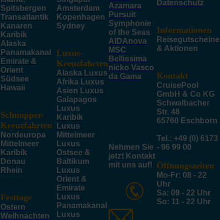
Datenschutz
Azamara
Spitsbergen
Amsterdam
Pursuit
Transatlantik
Kopenhagen
Symphonie
Kanaren
Sydney
Informationen
of the Seas
Karibik
Reisegutscheine
AIDAnova
Alaska
& Aktionen
MSC
Panamakanal
Luxus-
Bellissima
Emirate &
Kreuzfahrten
nicko Vasco
Orient
Alaska Luxus
Kontakt
da Gama
Südsee
Afrika Luxus
CruisePool
Hawaii
Asien Luxus
GmbH & Co KG
Galapagos
Schwalbacher
Luxus
Str. 48
Schnupper-
Karibik
65760 Eschborn
Kreuzfahrten
Luxus
Nordeuropa
Mittelmeer
Tel.: +49 (0) 6173
Mittelmeer
Luxus
Nehmen Sie
- 96 99 00
Karibik
Ostsee &
jetzt Kontakt
Donau
Baltikum
mit uns auf!
Öffnungszeiten
Rhein
Luxus
Mo-Fr: 08 - 22
Orient &
Uhr
Emirate
Sa: 09 - 22 Uhr
Festtage
Luxus
So: 11 - 22 Uhr
Panamakanal
Ostern
Luxus
Weihnachten