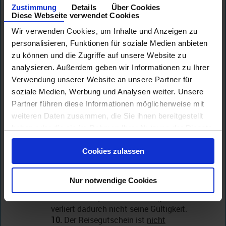
Zustimmung
Details
Über Cookies
3.
Ein Reisegutschein ist einmalig
Diese Webseite verwendet Cookies
verwendbar.
4.
Die Gültigkeit des Reisegutscheines
Wir verwenden Cookies, um Inhalte und Anzeigen zu
beläuft sich auf maximal 3 Jahre,
personalisieren, Funktionen für soziale Medien anbieten
beginnend ab dem Ausstellungsdatum
zu können und die Zugriffe auf unsere Website zu
(§§ 195, 199 BGB).
analysieren. Außerdem geben wir Informationen zu Ihrer
5.
Keine Barauszahlung möglich.
Verwendung unserer Website an unsere Partner für
6.
Keine Einlösung ohne Buchung.
soziale Medien, Werbung und Analysen weiter. Unsere
7.
Keine Anrechnung des Reisegutschein-
Partner führen diese Informationen möglicherweise mit
Betrages auf Stornokosten.
weiteren Daten zusammen, die Sie ihnen bereitgestellt
8.
Den Reisegutscheinwert erhalten Sie in
haben oder die sie im Rahmen Ihrer Nutzung der Dienste
Form einer Rückvergütung per
gesammelt haben.
Banküberweisung.
Cookies zulassen
9.
Die Anrechnung des Reisegutscheins
steht unter der Bedingung des Reisentritts
- im Falle einer Stornierung der Reise
Nur notwendige Cookies
verbleibt Ihr eingereichter Reisegutschein
in unserem System. Der Reisegutschein
verliert dadurch nicht seine Gültigkeit.
10.
Der Reisegutschein ist
nicht