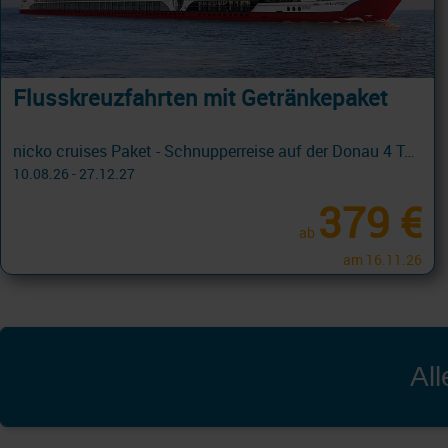
Flusskreuzfahrten mit Getränkepaket
nicko cruises Paket - Schnupperreise auf der Donau 4 Tage ab/an Passau + Sonderpreise mit Cashback
10.08.26 - 27.12.27
379 €
ab
am 16.11.26
Al