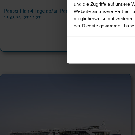
und die Zugriffe auf unsere 
Pariser Flair 4 Tage ab/an Paris
Website an unsere Partner fü
15.08.26 - 27.12.27
möglicherweise mit weiteren
der Dienste gesammelt habe
695 €
ab
am 08.11.27