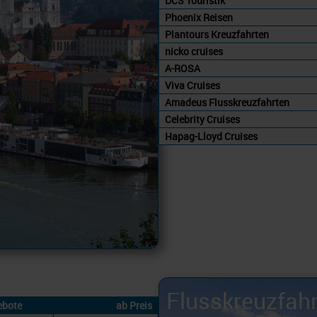
DCS Touristik
Phoenix Reisen
Plantours Kreuzfahrten
nicko cruises
A-ROSA
Viva Cruises
Amadeus Flusskreuzfahrten
Celebrity Cruises
Hapag-Lloyd Cruises
Flusskreuzfah
ebote
ab Preis