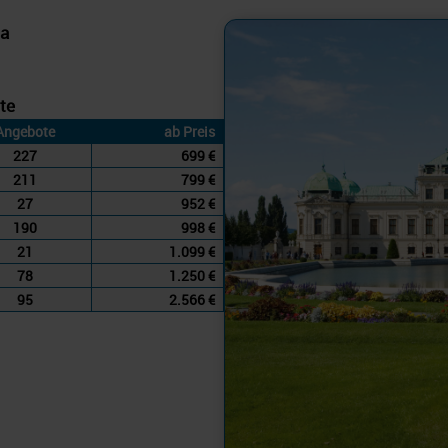
ta
te
Angebote
ab Preis
227
699 €
211
799 €
27
952 €
190
998 €
21
1.099 €
78
1.250 €
95
2.566 €