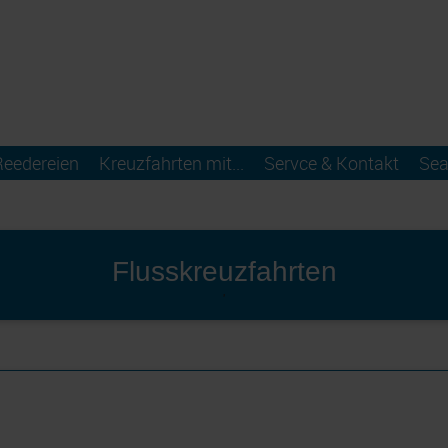
Reedereien
Kreuzfahrten mit...
Servce & Kontakt
Sea
Flusskreuzfahrten
'