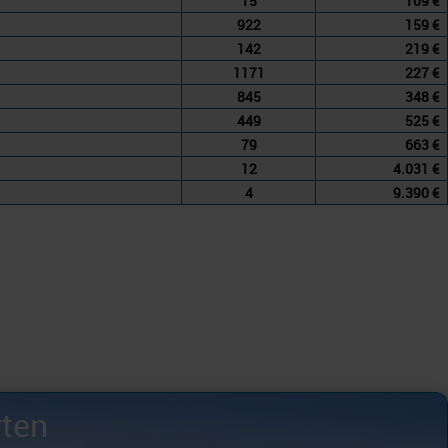
15
109 €
922
159 €
142
219 €
1171
227 €
845
348 €
449
525 €
79
663 €
12
4.031 €
4
9.390 €
rten