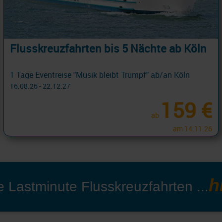
Flusskreuzfahrten bis 5 Nächte ab Köln
1 Tage Eventreise "Musik bleibt Trumpf" ab/an Köln
16.08.26 - 22.12.27
159 €
ab
am 14.11.26
h
le
Lastminute Flusskreuzfahrten
...