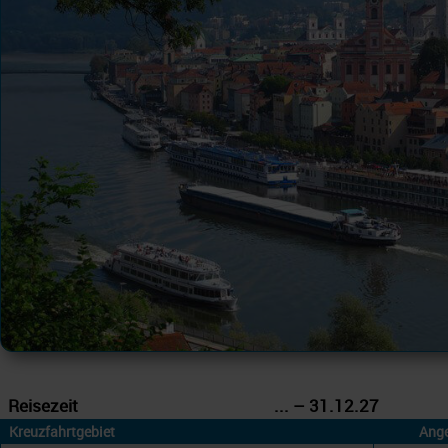
Reisezeit
... – 31.12.27
Kreuzfahrtgebiet
Ang