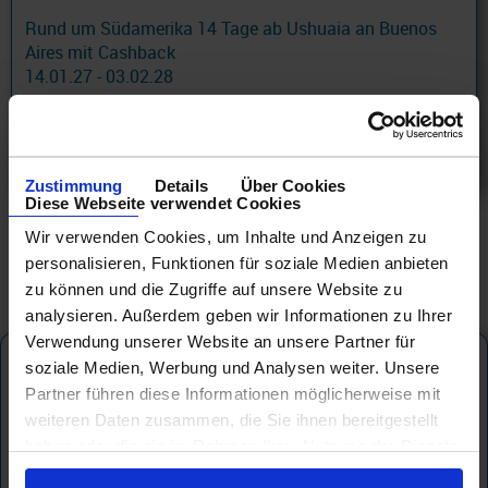
Rund um Südamerika 14 Tage ab Ushuaia an Buenos
Aires mit Cashback
14.01.27 - 03.02.28
5.519 €
ab
am 03.02.28
Zustimmung
Details
Über Cookies
Diese Webseite verwendet Cookies
Wir verwenden Cookies, um Inhalte und Anzeigen zu
personalisieren, Funktionen für soziale Medien anbieten
zu können und die Zugriffe auf unsere Website zu
analysieren. Außerdem geben wir Informationen zu Ihrer
Verwendung unserer Website an unsere Partner für
Azamara
Azamara Journey
soziale Medien, Werbung und Analysen weiter. Unsere
Partner führen diese Informationen möglicherweise mit
weiteren Daten zusammen, die Sie ihnen bereitgestellt
haben oder die sie im Rahmen Ihrer Nutzung der Dienste
gesammelt haben.