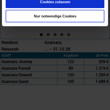
Cookies zulassen
Nur notwendige Cookies
Reederei
Azamara
Reisezeit
... – 31.10.28
Schiff
Angebote
ab Preis
Azamara Journey
122
939 €
Azamara Pursuit
89
1.219 €
Azamara Onward
103
1.269 €
Azamara Quest
103
1.689 €