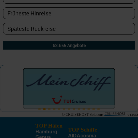
© CRUISEHOST Solutions
V4.1663
TOP Häfen
TOP Schiffe
Hamburg
AIDAcosma
Genua