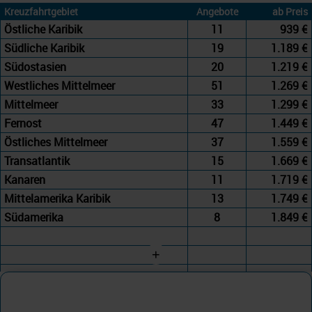
Kreuzfahrtgebiet
Angebote
ab Preis
Östliche Karibik
11
939 €
Südliche Karibik
19
1.189 €
Südostasien
20
1.219 €
Westliches Mittelmeer
51
1.269 €
Mittelmeer
33
1.299 €
Fernost
47
1.449 €
Östliches Mittelmeer
37
1.559 €
Transatlantik
15
1.669 €
Kanaren
11
1.719 €
Mittelamerika Karibik
13
1.749 €
Südamerika
8
1.849 €
+
Azamara
Westliches Mittelmeer