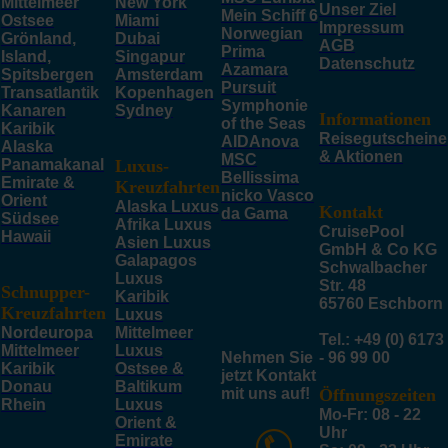
Mittelmeer
New York
Unser Ziel
Mein Schiff 6
Ostsee
Miami
Impressum
Norwegian
Grönland,
Dubai
AGB
Prima
Island,
Singapur
Datenschutz
Azamara
Spitsbergen
Amsterdam
Pursuit
Transatlantik
Kopenhagen
Symphonie
Kanaren
Sydney
Informationen
of the Seas
Karibik
Reisegutscheine
AIDAnova
Alaska
& Aktionen
MSC
Panamakanal
Luxus-
Bellissima
Emirate &
Kreuzfahrten
nicko Vasco
Orient
Alaska Luxus
Kontakt
da Gama
Südsee
Afrika Luxus
CruisePool
Hawaii
Asien Luxus
GmbH & Co KG
Galapagos
Schwalbacher
Luxus
Str. 48
Schnupper-
Karibik
65760 Eschborn
Kreuzfahrten
Luxus
Nordeuropa
Mittelmeer
Tel.: +49 (0) 6173
Mittelmeer
Luxus
Nehmen Sie
- 96 99 00
Karibik
Ostsee &
jetzt Kontakt
Donau
Baltikum
mit uns auf!
Öffnungszeiten
Rhein
Luxus
Mo-Fr: 08 - 22
Orient &
Uhr
Emirate