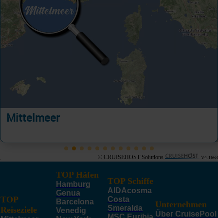
Mittelmeer
© CRUISEHOST Solutions
V4.1663
TOP Häfen
TOP Schiffe
Hamburg
AIDAcosma
Genua
TOP
Costa
Barcelona
Unternehmen
Smeralda
Reiseziele
Venedig
Über CruisePool
MSC Euribia