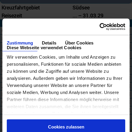
Kreuzfahrtgebiet
Südsee
Reisezeit
... – 31.03.29
Reederei
Angebote
ab Preis
Carnival Cruise Line
159
564 €
Royal Caribbean
55
793 €
Zustimmung
Details
Über Cookies
Norwegian Cruise Line
26
1.180 €
Diese Webseite verwendet Cookies
Princess Cruises
30
1.375 €
Wir verwenden Cookies, um Inhalte und Anzeigen zu
Celebrity Cruises
10
1.375 €
personalisieren, Funktionen für soziale Medien anbieten
nicko cruises
36
2.799 €
zu können und die Zugriffe auf unsere Website zu
Costa Kreuzfahrten
1
3.679 €
analysieren. Außerdem geben wir Informationen zu Ihrer
Verwendung unserer Website an unsere Partner für
Azamara
4
3.699 €
soziale Medien, Werbung und Analysen weiter. Unsere
Holland America
3
4.119 €
Partner führen diese Informationen möglicherweise mit
Oceania Cruises
7
4.209 €
weiteren Daten zusammen, die Sie ihnen bereitgestellt
Silversea
57
4.300 €
haben oder die sie im Rahmen Ihrer Nutzung der Dienste
gesammelt haben.
+
Cookies zulassen