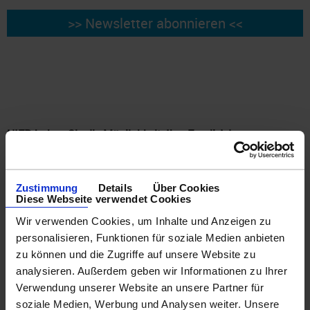
HIER haben Sie die Möglichkeit, Ihre Email-Adresse zu
ÄNDERN oder unseren Newsletter ABZUBESTELLEN.
Bitte wählen Sie aus den entsprechenden Möglichkeiten.
Bitte tragen Sie hier Ihre aktuelle Emailadresse ein und
Zustimmung
Details
Über Cookies
Diese Webseite verwendet Cookies
wählen Sie anschließend, ob diese ausgetragen oder
gewechselt werden soll.
Wir verwenden Cookies, um Inhalte und Anzeigen zu
Im Falle eines Wechsels tragen Sie bitte darunter Ihre neue
personalisieren, Funktionen für soziale Medien anbieten
Email-Adresse ein
zu können und die Zugriffe auf unsere Website zu
analysieren. Außerdem geben wir Informationen zu Ihrer
WICHTIG : Sie erhalten Sie eine Email mit einem Link zum
Verwendung unserer Website an unsere Partner für
Bestätigen der Abmeldung.
soziale Medien, Werbung und Analysen weiter. Unsere
Wenn Sie die EMail nicht erhalten, prüfen Sie bitte Ihr