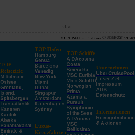
oben
© CRUISEHOST Solutions
V4.1663
TOP Häfen
TOP Schiffe
Hamburg
AIDAcosma
Genua
TOP
Costa
Barcelona
Unternehmen
Smeralda
Reiseziele
Venedig
Über CruisePool
MSC Euribia
Mittelmeer
New York
Unser Ziel
Mein Schiff 6
Ostsee
Miami
Impressum
Norwegian
Grönland,
Dubai
AGB
Prima
Island,
Singapur
Datenschutz
Azamara
Spitsbergen
Amsterdam
Pursuit
Transatlantik
Kopenhagen
Symphonie
Kanaren
Sydney
Informationen
of the Seas
Karibik
Reisegutscheine
AIDAnova
Alaska
& Aktionen
MSC
Panamakanal
Luxus-
Bellissima
Emirate &
Kreuzfahrten
nicko Vasco