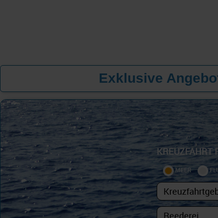
Exklusive Angebot
KREUZFAHRT 
MEER
FL