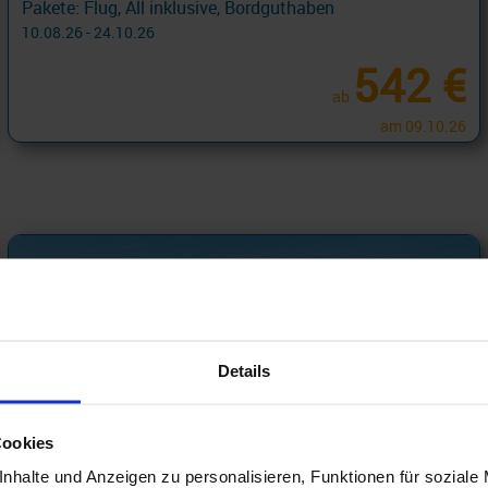
Pakete: Flug, All inklusive, Bordguthaben
10.08.26 - 24.10.26
542 €
ab
am 09.10.26
Details
Cookies
nhalte und Anzeigen zu personalisieren, Funktionen für soziale