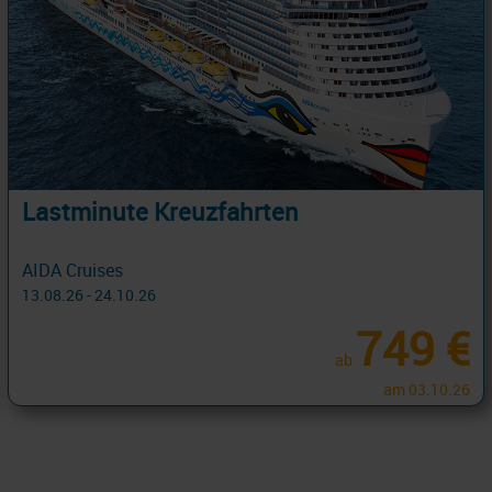
Lastminute Kreuzfahrten
AIDA Cruises
13.08.26 - 24.10.26
749 €
ab
am 03.10.26