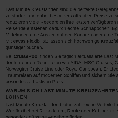
Last Minute Kreuzfahrten sind die perfekte Gelegenhe
zu starten und dabei besonders attraktive Preise zu s
reduzieren viele Reedereien ihre letzten verfügbaren K
Reisende entstehen dadurch echte Schnäppchen. Eg
Mittelmeer, eine Auszeit auf den Kanaren oder eine Tr
Mit etwas Flexibilität lassen sich hochwertige Kreuzfah
günstiger buchen.
Bei
CruisePool
finden Sie täglich aktualisierte Last
der führenden Reedereien wie AIDA, MSC Cruises, C
Norwegian Cruise Line oder Royal Caribbean. Entdeck
Traumreisen auf modernen Schiffen und sichern Sie 
besonders attraktiven Preis.
WARUM SICH LAST MINUTE KREUZFAHRTE
LOHNEN
Last Minute Kreuzfahrten bieten zahlreiche Vorteile 
Wer flexibel bei Reisedatum, Route oder Kabinenkateg
besonders günstige Angebote finden.