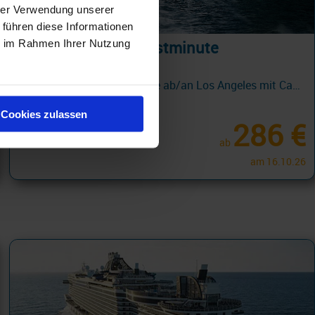
hrer Verwendung unserer
 führen diese Informationen
ie im Rahmen Ihrer Nutzung
Royal Caribbean Lastminute
Mexikanische Riviera 7 Tage ab/an Los Angeles mit Cashback
10.08.26 - 24.10.26
Cookies zulassen
286 €
ab
am 16.10.26