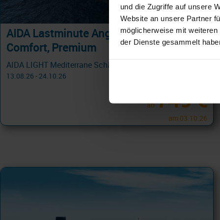
und die Zugriffe auf unsere 
Website an unsere Partner fü
möglicherweise mit weiteren
AIDA Lastminute Angebote in Light,
der Dienste gesammelt habe
Comfort, Premium
AIDA LIGHT Mediterrane Schätze mit Korsika ab Mallorca 8 Tage ab/an Palma de Mallorca
13.08.26 - 24.10.26
749 €
ab
am 03.10.26