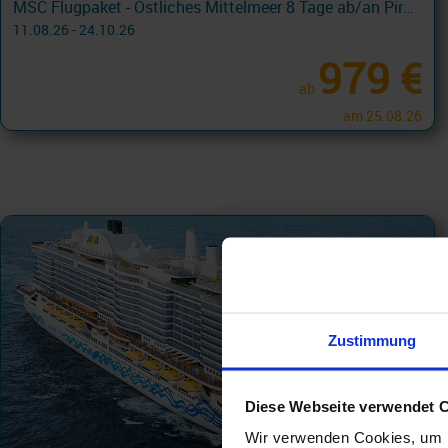
MSC Flugpaket - Östliches Mittelmeer 8 Tage ab/an Piräus, Athen - LAST MINUTE SALE FLUG mit Cashback
11.08.26 - 24.10.26
979 €
ab
am 25.08.26
Zustimmung
Diese Webseite verwendet 
Wir verwenden Cookies, um I