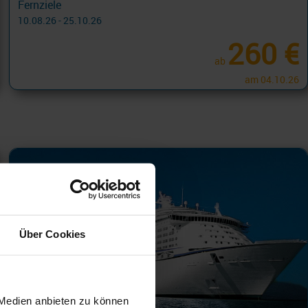
Fernziele
10.08.26 - 25.10.26
260 €
ab
am 04.10.26
Über Cookies
 Medien anbieten zu können