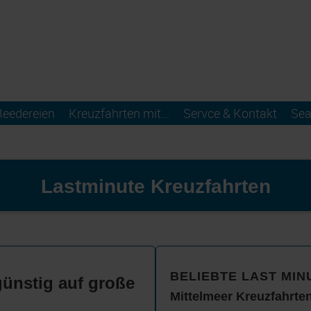
Reedereien
Kreuzfahrten mit...
Servce & Kontakt
Sea
Lastminute Kreuzfahrte
n
BELIEBTE LAST MIN
günstig auf große
Mittelmeer Kreuzfahrte