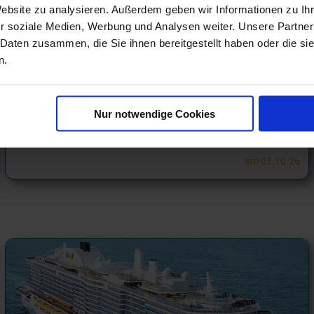
Website zu analysieren. Außerdem geben wir Informationen zu I
r soziale Medien, Werbung und Analysen weiter. Unsere Partner
 Daten zusammen, die Sie ihnen bereitgestellt haben oder die s
NCL TOP Lastminute Specials
n.
Nordamerika Westküste 7 Tage ab Vancouver an Los Angeles mit Cashback
10.08.26 - 24.10.26
Nur notwendige Cookies
445 €
ab
am 01.10.26