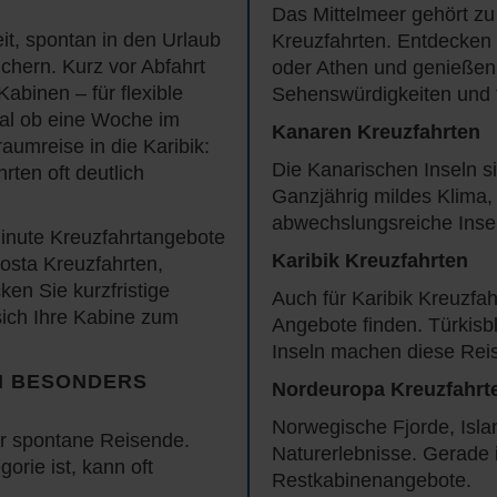
Das Mittelmeer gehört zu
it, spontan in den Urlaub
Kreuzfahrten. Entdecken 
ichern. Kurz vor Abfahrt
oder Athen und genießen S
abinen – für flexible
Sehenswürdigkeiten und 
al ob eine Woche im
Kanaren Kreuzfahrten
aumreise in die Karibik:
Die Kanarischen Inseln sin
rten oft deutlich
Ganzjährig mildes Klima
abwechslungsreiche Inse
 Minute Kreuzfahrtangebote
Karibik Kreuzfahrten
osta Kreuzfahrten,
en Sie kurzfristige
Auch für Karibik Kreuzfah
sich Ihre Kabine zum
Angebote finden. Türkis
Inseln machen diese Reis
N BESONDERS
Nordeuropa Kreuzfahrt
Norwegische Fjorde, Isla
für spontane Reisende.
Naturerlebnisse. Gerade 
orie ist, kann oft
Restkabinenangebote.