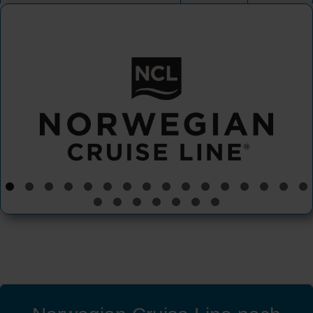
Norwegian Cruise Line
Norwegian Aqua