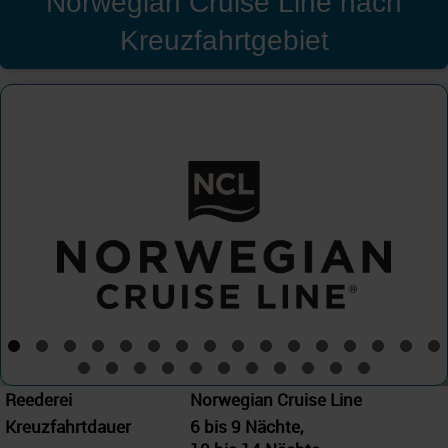
Norwegian Cruise Line nach
Kreuzfahrtgebiet
Norwegian Cruise Line
Westliches Mittelmeer
Reederei
Norwegian Cruise Line
Kreuzfahrtdauer
6 bis 9 Nächte,