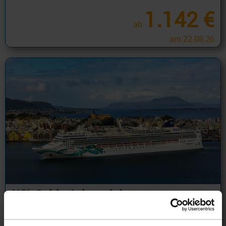
1.142 €
ab
am 22.08.26
NCL Spirit: Asien mit langen
Aufenthalten oder Übernachtungen im
Hafen!