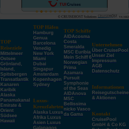
© CRUISEHOST Solutions
V4.1663
TOP Häfen
TOP Schiffe
Hamburg
AIDAcosma
Genua
TOP
Costa
Barcelona
Unternehmen
Smeralda
Reiseziele
Venedig
Über CruisePool
MSC Euribia
Mittelmeer
New York
Unser Ziel
Mein Schiff 6
Ostsee
Miami
Impressum
Norwegian
Grönland,
Dubai
AGB
Prima
Island,
Singapur
Datenschutz
Azamara
Spitsbergen
Amsterdam
Pursuit
Transatlantik
Kopenhagen
Symphonie
Kanaren
Sydney
Informationen
of the Seas
Karibik
Reisegutscheine
AIDAnova
Alaska
& Aktionen
MSC
Panamakanal
Luxus-
Bellissima
Emirate &
Kreuzfahrten
nicko Vasco
Orient
Alaska Luxus
Kontakt
da Gama
Südsee
Afrika Luxus
CruisePool
Hawaii
Asien Luxus
GmbH & Co KG
Galapagos