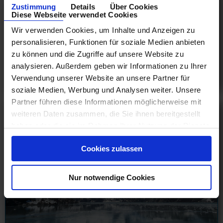
Zustimmung
Details
Über Cookies
Fernost 12 Tage ab Yokohama - Tokio an Inchon mit
Diese Webseite verwendet Cookies
Cashback
Wir verwenden Cookies, um Inhalte und Anzeigen zu
07.10.26 - 04.03.28
personalisieren, Funktionen für soziale Medien anbieten
1.580 €
zu können und die Zugriffe auf unsere Website zu
ab
analysieren. Außerdem geben wir Informationen zu Ihrer
Verwendung unserer Website an unsere Partner für
am 07.10.26
soziale Medien, Werbung und Analysen weiter. Unsere
Partner führen diese Informationen möglicherweise mit
weiteren Daten zusammen, die Sie ihnen bereitgestellt
haben oder die sie im Rahmen Ihrer Nutzung der Dienste
gesammelt haben.
Cookies zulassen
Nur notwendige Cookies