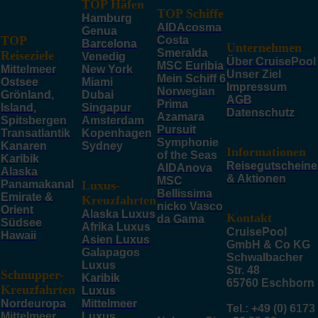
TOP Häfen
TOP Schiffe
Hamburg
AIDAcosma
Genua
TOP
Costa
Barcelona
Unternehmen
Smeralda
Reiseziele
Venedig
Über CruisePool
MSC Euribia
Mittelmeer
New York
Unser Ziel
Mein Schiff 6
Ostsee
Miami
Impressum
Norwegian
Grönland,
Dubai
AGB
Prima
Island,
Singapur
Datenschutz
Azamara
Spitsbergen
Amsterdam
Pursuit
Transatlantik
Kopenhagen
Symphonie
Kanaren
Sydney
Informationen
of the Seas
Karibik
Reisegutscheine
AIDAnova
Alaska
& Aktionen
MSC
Panamakanal
Luxus-
Bellissima
Emirate &
Kreuzfahrten
nicko Vasco
Orient
Alaska Luxus
Kontakt
da Gama
Südsee
Afrika Luxus
CruisePool
Hawaii
Asien Luxus
GmbH & Co KG
Galapagos
Schwalbacher
Luxus
Str. 48
Schnupper-
Karibik
65760 Eschborn
Kreuzfahrten
Luxus
Nordeuropa
Mittelmeer
Tel.: +49 (0) 6173
Mittelmeer
Luxus