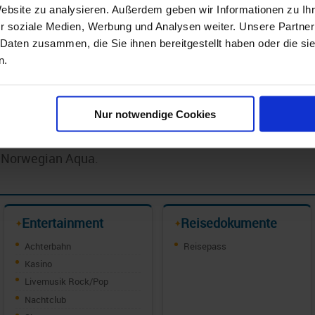
. Dabei bleibt Norwegian seinem bekannten
Website zu analysieren. Außerdem geben wir Informationen zu I
szeiten und mit maximaler Freiheit bei der
r soziale Medien, Werbung und Analysen weiter. Unsere Partner
 Daten zusammen, die Sie ihnen bereitgestellt haben oder die s
n.
, die modernes Design, innovative
binden möchten. Familien profitieren von den
s hochwertige Gastronomie- und
Nur notwendige Cookies
finden im exklusiven The Haven ein
Premium-Schiff mit viel Platz und
e Norwegian Aqua.
Entertainment
Reisedokumente
✦
✦
Achterbahn
Reisepass
Kasino
Livemusik Rock/Pop
Nachtclub