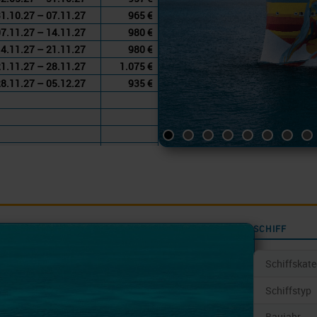
1.10.27 – 07.11.27
965 €
7.11.27 – 14.11.27
980 €
4.11.27 – 21.11.27
980 €
1.11.27 – 28.11.27
1.075 €
8.11.27 – 05.12.27
935 €
SCHIFF
Schiffskate
Schiffstyp
Baujahr