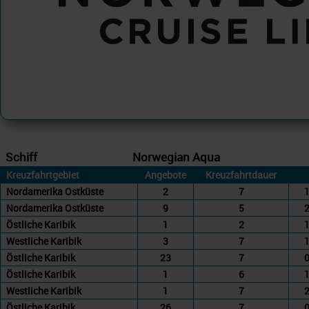
Schiff
Norwegian Aqua
Kreuzfahrtgebiet
Angebote
Kreuzfahrtdauer
Nordamerika Ostküste
2
7
1
Nordamerika Ostküste
9
5
2
Östliche Karibik
1
2
1
Westliche Karibik
3
7
1
Östliche Karibik
23
7
0
Östliche Karibik
1
6
1
Westliche Karibik
1
7
2
Östliche Karibik
26
7
0