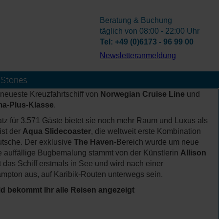
Beratung & Buchung
täglich von 08:00 - 22:00 Uhr
Tel: +49 (0)6173 - 96 99 00
­Newsletteranmeldung
Stories
 neueste Kreuzfahrtschiff von
Norwegian Cruise Line
und
ma-Plus-Klasse
.
tz für 3.571 Gäste bietet sie noch mehr Raum und Luxus als
ist der
Aqua Slidecoaster
, die weltweit erste Kombination
tsche. Der exklusive
The Haven
-Bereich wurde um neue
Die auffällige Bugbemalung stammt von der Künstlerin
Allison
t das Schiff erstmals in See und wird nach einer
ampton aus, auf Karibik-Routen unterwegs sein.
ld bekommt Ihr alle Reisen angezeigt