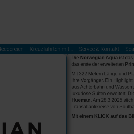
Reedereien
Kreuzfahrten mit...
Servce & Kontakt
Sea
Die
Norwegian Aqua
ist das
das erste der erweiterten
Pri
Mit 322 Metern Länge und Pla
ihre Vorgänger. Ein Highlight 
aus Achterbahn und Wasserru
luxuriöse Suiten erweitert. 
Hueman
. Am 28.3.2025 stich
Transatlantikreise von South
Mit einem KLICK auf das Bi