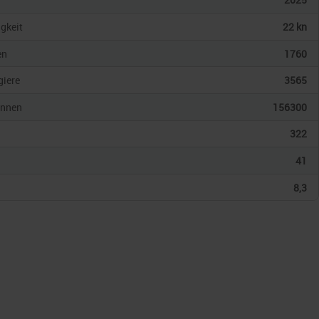
gkeit
22 kn
en
1760
giere
3565
onnen
156300
322
41
8,3