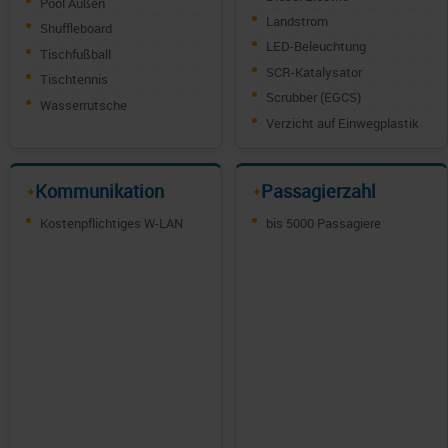
Pool Außen
Landstrom
Shuffleboard
LED-Beleuchtung
Tischfußball
SCR-Katalysator
Tischtennis
Scrubber (EGCS)
Wasserrutsche
Verzicht auf Einwegplastik
Kommunikation
Passagierzahl
✦
✦
Kostenpflichtiges W-LAN
bis 5000 Passagiere