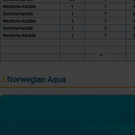
Westliche Karibik
1
7
3
Östliche Karibik
1
7
0
Westliche Karibik
1
7
1
Östliche Karibik
1
7
2
Westliche Karibik
1
7
2
+
⚓
Norwegian Aqua