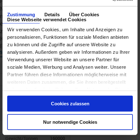
Fazit: Die Mein Schiff Relax steht für die Zukunft der
Mein-Schiff-Flotte: mehr Raum, mehr Genuss und
Zustimmung
Details
Über Cookies
moderne Umwelttechnologie. Sie verbindet das
Diese Webseite verwendet Cookies
entspannte Wohlfühlkonzept der Marke mit einem
Wir verwenden Cookies, um Inhalte und Anzeigen zu
zukunftsorientierten Ansatz für nachhaltigere
personalisieren, Funktionen für soziale Medien anbieten
Kreuzfahrten – und schafft damit ein ganz neues
zu können und die Zugriffe auf unsere Website zu
Erlebnis auf See.
analysieren. Außerdem geben wir Informationen zu Ihrer
SCHIFF
Verwendung unserer Website an unsere Partner für
soziale Medien, Werbung und Analysen weiter. Unsere
Schiffskategorie
4
Partner führen diese Informationen möglicherweise mit
Schiffstyp
TUI Cruises
weiteren Daten zusammen, die Sie ihnen bereitgestellt
haben oder die sie im Rahmen Ihrer Nutzung der Dienste
Baujahr
2025
gesammelt haben.
Geschwindigkeit
Cookies zulassen
Anz. Kabinen
Nur notwendige Cookies
Anz. Passagiere
4000
Gewicht/Tonnen
160000