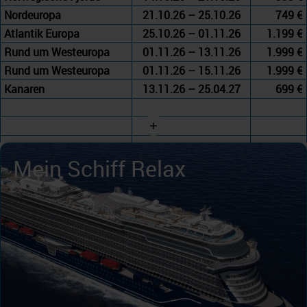
Nordeuropa
21.10.26 – 25.10.26
749 €
Atlantik Europa
25.10.26 – 01.11.26
1.199 €
Rund um Westeuropa
01.11.26 – 13.11.26
1.999 €
Rund um Westeuropa
01.11.26 – 15.11.26
1.999 €
Kanaren
13.11.26 – 25.04.27
699 €
+
Mein Schiff Relax