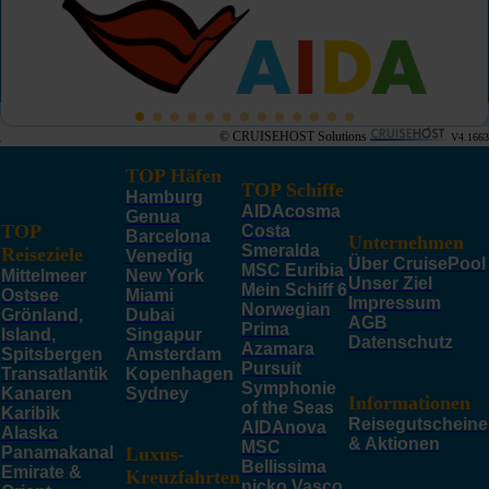
© CRUISEHOST Solutions
V4.1663
TOP Häfen
TOP Schiffe
Hamburg
AIDAcosma
Genua
TOP
Costa
Barcelona
Unternehmen
Smeralda
Reiseziele
Venedig
Über CruisePool
MSC Euribia
Mittelmeer
New York
Unser Ziel
Mein Schiff 6
Ostsee
Miami
Impressum
Norwegian
Grönland,
Dubai
AGB
Prima
Island,
Singapur
Datenschutz
Azamara
Spitsbergen
Amsterdam
Pursuit
Transatlantik
Kopenhagen
Symphonie
Kanaren
Sydney
Informationen
of the Seas
Karibik
Reisegutscheine
AIDAnova
Alaska
& Aktionen
MSC
Panamakanal
Luxus-
Bellissima
Emirate &
Kreuzfahrten
nicko Vasco