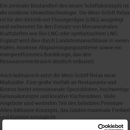
Ein zentraler Bestandteil des neuen Schiffskonzepts ist
die moderne Umwelttechnologie. Die Mein Schiff Relax
ist für den Betrieb mit Flüssigerdgas (LNG) ausgelegt
und vorbereitet für den Einsatz von klimaneutralen
Kraftstoffen wie Bio-LNG oder synthetischem LNG.
Ergänzt wird dies durch Landstromanschlüsse in vielen
Häfen, moderne Abgasreinigungssysteme sowie ein
energieeffizientes Borddesign, das den
Ressourcenverbrauch deutlich reduziert.
Auch kulinarisch setzt die Mein Schiff Relax neue
Maßstäbe. Eine große Vielfalt an Restaurants und
Bistros bietet internationale Spezialitäten, hochwertige
Genusskonzepte und kreative Küchenideen. Viele
Angebote sind weiterhin Teil des beliebten Premium-
Alles-Inklusive-Konzepts, das Gästen maximale Freiheit
und Komfort ermöglicht.