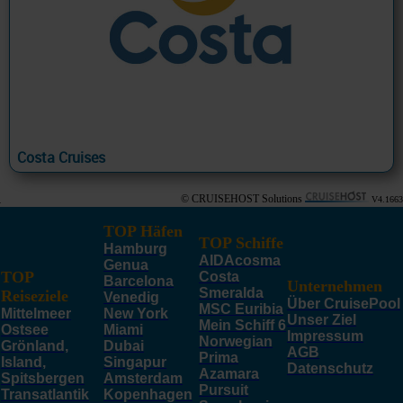
Costa Cruises
© CRUISEHOST Solutions
V4.1663
TOP Häfen
TOP Schiffe
Hamburg
AIDAcosma
Genua
TOP
Costa
Barcelona
Unternehmen
Smeralda
Reiseziele
Venedig
Über CruisePool
MSC Euribia
Mittelmeer
New York
Unser Ziel
Mein Schiff 6
Ostsee
Miami
Impressum
Norwegian
Grönland,
Dubai
AGB
Prima
Island,
Singapur
Datenschutz
Azamara
Spitsbergen
Amsterdam
Pursuit
Transatlantik
Kopenhagen