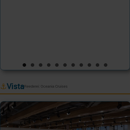
⚓
Vista
Reederei: Oceania Cruises