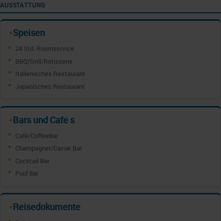
AUSSTATTUNG
Speisen
✦
24 Std. Roomservice
BBQ/Grill/Rotisserie
Italienisches Restaurant
Japanisches Restaurant
Bars und Cafe s
✦
Café/CoffeeBar
Champagner/Caviar Bar
Cocktail Bar
Pool Bar
Reisedokumente
✦