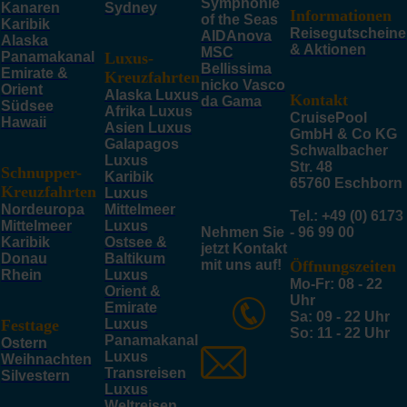
Symphonie
Kanaren
Sydney
Informationen
of the Seas
Karibik
Reisegutscheine
AIDAnova
Alaska
& Aktionen
MSC
Panamakanal
Luxus-
Bellissima
Emirate &
Kreuzfahrten
nicko Vasco
Orient
Alaska Luxus
Kontakt
da Gama
Südsee
Afrika Luxus
CruisePool
Hawaii
Asien Luxus
GmbH & Co KG
Galapagos
Schwalbacher
Luxus
Str. 48
Schnupper-
Karibik
65760 Eschborn
Kreuzfahrten
Luxus
Nordeuropa
Mittelmeer
Tel.: +49 (0) 6173
Mittelmeer
Luxus
Nehmen Sie
- 96 99 00
Karibik
Ostsee &
jetzt Kontakt
Donau
Baltikum
mit uns auf!
Öffnungszeiten
Rhein
Luxus
Mo-Fr: 08 - 22
Orient &
Uhr
Emirate
Sa: 09 - 22 Uhr
Festtage
Luxus
So: 11 - 22 Uhr
Panamakanal
Ostern
Luxus
Weihnachten
Transreisen
Silvestern
Luxus
Weltreisen