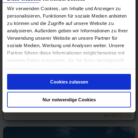
Wir verwenden Cookies, um Inhalte und Anzeigen zu
personalisieren, Funktionen für soziale Medien anbieten
zu können und die Zugriffe auf unsere Website zu
analysieren. Außerdem geben wir Informationen zu Ihrer
Verwendung unserer Website an unsere Partner für
soziale Medien, Werbung und Analysen weiter. Unsere
Partner führen diese Informationen möglicherweise mit
weiteren Daten zusammen, die Sie ihnen bereitgestellt
Costa Reisen ab Hamburg
haben oder die sie im Rahmen Ihrer Nutzung der Dienste
Transatlantik 19 Tage ab Hamburg an Point-à-Pitre mit
gesammelt haben.
Cashback
Cookies zulassen
15.08.26 - 19.09.27
499 €
Nur notwendige Cookies
ab
am 08.11.26