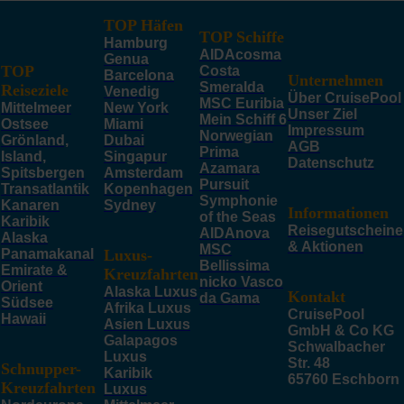
TOP Häfen
TOP Schiffe
Hamburg
AIDAcosma
Genua
TOP
Costa
Barcelona
Unternehmen
Smeralda
Reiseziele
Venedig
Über CruisePool
MSC Euribia
Mittelmeer
New York
Unser Ziel
Mein Schiff 6
Ostsee
Miami
Impressum
Norwegian
Grönland,
Dubai
AGB
Prima
Island,
Singapur
Datenschutz
Azamara
Spitsbergen
Amsterdam
Pursuit
Transatlantik
Kopenhagen
Symphonie
Kanaren
Sydney
Informationen
of the Seas
Karibik
Reisegutscheine
AIDAnova
Alaska
& Aktionen
MSC
Panamakanal
Luxus-
Bellissima
Emirate &
Kreuzfahrten
nicko Vasco
Orient
Alaska Luxus
Kontakt
da Gama
Südsee
Afrika Luxus
CruisePool
Hawaii
Asien Luxus
GmbH & Co KG
Galapagos
Schwalbacher
Luxus
Str. 48
Schnupper-
Karibik
65760 Eschborn
Kreuzfahrten
Luxus