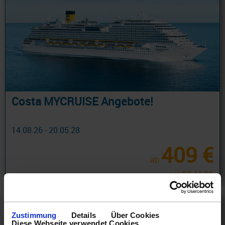
Costa MYCRUISE Angebote!
14.08.26 - 20.05.28
409 €
ab
am 02.11.26
Zustimmung
Details
Über Cookies
Diese Webseite verwendet Cookies