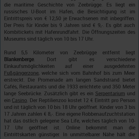
die maritime Geschichte von Zeebrügge. Es liegt ein
russisches U-Boot im Hafen, die Besichtigung ist im
Eintrittspreis von € 12,50 je Erwachsenen mit inbegriffen.
Der Preis für Kinder bis 9 Jahren sind € 9,-. Es gibt auch
Kombitickets mit Hafenrundfahrt. Die Öffnungszeiten des
Museums sind täglich von 10 bis 17 Uhr.
Rund 5,5 Kilometer von Zeebrügge entfernt liegt
Blankenberge
. Dort gibt es verschiedene
Einkaufsmöglichkeiten auf einer ausgedehnten
Fußgängerzone
, welche sich vom Bahnhof bis zum Meer
erstreckt. Die Promenade am langen Sandstrand bietet
Cafés, Restaurants und die 1933 errichtete und 350 Meter
lange Seebrücke. Zusätzlich gibt es ein
Serpentarium
und
ein
Casino
. Der Reptilienzoo kostet 12 € Eintritt pro Person
und ist täglich von 10 bis 18 Uhr geöffnet. Kinder von 3 bis
17 Jahren zahlen € 8,-. Eine eigene Robbenaufzuchtstation
hat das östlich gelegene Sea Life, welches täglich von 10-
17 Uhr geöffnet ist. Online bekommt man die
Eintrittskarten günstiger. In unmittelbarer Nähe hält die