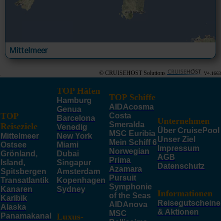
Mittelmeer
© CRUISEHOST Solutions
V4.1663
TOP Häfen
TOP Schiffe
Hamburg
AIDAcosma
Genua
TOP
Costa
Barcelona
Unternehmen
Smeralda
Reiseziele
Venedig
Über CruisePool
MSC Euribia
Mittelmeer
New York
Unser Ziel
Mein Schiff 6
Ostsee
Miami
Impressum
Norwegian
Grönland,
Dubai
AGB
Prima
Island,
Singapur
Datenschutz
Azamara
Spitsbergen
Amsterdam
Pursuit
Transatlantik
Kopenhagen
Symphonie
Kanaren
Sydney
Informationen
of the Seas
Karibik
Reisegutscheine
AIDAnova
Alaska
& Aktionen
MSC
Panamakanal
Luxus-