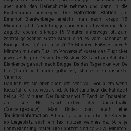
aber auch den Hafenshuttle nehmen und dann in die
Küstentraum umsteigen. Die
Haltestelle Station
am
Bahnhof Blankenberge erreicht man nach knapp 15
Minuten Fahrt. Nach Brügge dann von dort weiter mit dem
Zug, der ebenfalls knapp 15 Minuten unterwegs ist. Zum
zentral gelegenen Grote Markt sind es vom Bahnhof in
Brügge etwa 1,7 km, also 20-25 Minuten Fußweg oder 5
Minuten mit dem Bus. Im Vorverkauf kostet das Zugticket
jeweils € 6,- pro Person. Die Buslinie 33 fährt am Bahnhof
Blankenberge auch nach Brügge. Da das Tageticket von De
Lijn (Tram) auch dafür gültig ist, ist dies die günstigste
Variante.
Dadurch ist sie aber auch oft sehr voll, vor allem wenn
Kreuzfahrer unterwegs sind. Je Richtung liegt die Fahrtzeit
bei ca. 25 Minuten. Der Busbhanhof T Zand ist Endstaion,
am Platz Het Zand neben der Konzerthalle
(Concertgebouw). Man findet dort auch eine
Touristeninformation
. Alternativ kann man für die Strecke
ab Liegeplatz auch ein Taxi nutzen welches ca. 50 € je
Fahrt/Richtung kostet. Die Fahrzeit sind ca 20-25 Minuten.