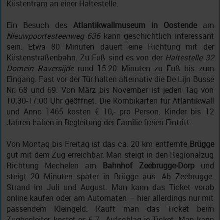
Küstentram an einer Haltestelle.
Ein Besuch des
Atlantikwallmuseum in Oostende
am
Nieuwpoortesteenweg 636
kann geschichtlich interessant
sein. Etwa 80 Minuten dauert eine Richtung mit der
Küstenstraßenbahn. Zu Fuß sind es von der
Haltestelle 32
Domein Raversijde
rund 15-20 Minuten zu Fuß bis zum
Eingang. Fast vor der Tür halten alternativ die De Lijn Busse
Nr. 68 und 69. Von März bis November ist jeden Tag von
10:30-17:00 Uhr geöffnet. Die Kombikarten für Atlantikwall
und Anno 1465 kosten € 10,- pro Person. Kinder bis 12
Jahren haben in Begleitung der Familie freien Eintritt.
Von Montag bis Freitag ist das ca. 20 km entfernte
Brügge
gut mit dem Zug erreichbar. Man steigt in den Regionalzug
Richtung Mechelen am
Bahnhof Zeebrugge-Dorp
und
steigt 20 Minuten später in Brügge aus. Ab Zeebrugge-
Strand im Juli und August. Man kann das Ticket vorab
online kaufen oder am Automaten – hier allerdings nur mit
passendem Kleingeld. Kauft man das Ticket beim
Zugbegleiter, kostet es € 7,- Aufschlag je Ticket. Man kann