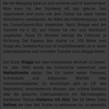
Bei 4er Belegung kann es sich rechnen und ist komfortabel.
Man kann für den Rückweg oft das gleiche Taxi
organisieren und muss mit dem Fahrer nur einen festen
Abholtermin vereinbaren. Ab Nähe des Hafeneingangs wird
ein Cruise-Express-Bus angeboten. Nach Brügge wird der
Transfer für € 20,- pro Person für Hin- und Rückfahrt
angeboten. Rund 25 Minuten beträgt die Fahrtzeit je
Richtung. Der Express Bus startet ca. 100 Meter vom
Stopp des Zweedse Kai und ist empfehlenswert, da er einen
unkomplizierten und schnellen Transfer nach Brügge bietet.
Die Stadt
Brügge
hat eine interessante Altstadt zu bieten.
Im Jahr 2000 wurde die historische Innenstadt zum
Weltkulturerbe
erklärt. Der Ort bietet neben Pommes,
Schokolade und belgischen Waffeln viele
Sehenswürdigkeiten. Zu besichtigen gibt es z.B. den
Beginenhof, verschiedenste Museen, das schöne Rathaus
oder die gotische Liebfrauenkirche mit Michelangelos
berühmter Statue
Madonna mit Kind
. Der 83 Meter hohe
Belfried
, der über 366 Stufen zu erklimmen ist, ist ebenfalls