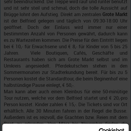
sehr beeindruckend. Die Treppe wird rauf und runter benutzt
und ist sehr steil und schmal, doch die tolle Aussicht auf
Brügge lohnt den Aufstieg. Direkt am zentralen
Grote Markt
ist der Belfried gelegen und täglich von 09:30-18:00 Uhr
geöffnet. Doch der Einlass wird immer nur einer
bestimmten Anzahl von Personen gewährt, dadurch kann
es zu Wartezeiten kommen. Die Preise für den Eintritt liegen
bei € 10,- für Erwachsene und € 8,- für Kinder von 5 bis 25
Jahren. Viele Boutiquen, Cafés, Geschäfte und
Restaurants haben sich am Grote Markt selbst und im
Umkreis angesiedelt. Pferdekutschen stehen in den
Sommermonaten zur Stadterkundung bereit. Für bis zu 5
Personen kostet die Standardtour, die beim Beginenhof eine
halbstündige Pause einlegt, € 50,-.
Man kann aber auch einen Kleinbus für eine 50-minütige
Tour nutzen, welche vor dem Belfried startet und € 20,-pro
Person kostet. Kinder zahlen € 15,-. Die Tickets sind vor Ort
erhältlich. Alle 30 Minuten fahren in der Regel die Busse.
Außerdem ist es reizvoll, die Grachten bzw. Reien mit dem
Boot zu erkunden. Von März bis November finden die
Bootsfahrten in offenen Booten von 10-18 Uhr täglich