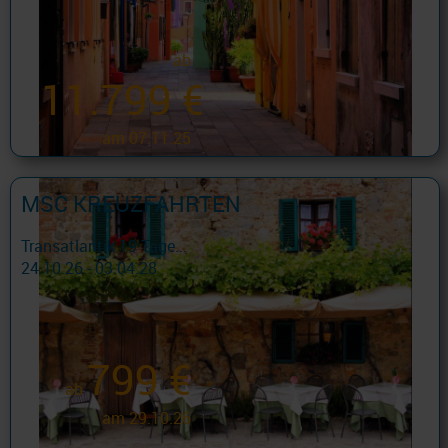
ab
11.799 €
am 07.11.25
MSC KREUZFAHRTEN
Transatlantik 19 Tage...
24.10.26 - 03.04.28
799 €
ab
am 29.10.26