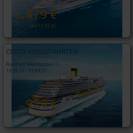
479 €
ab
am 17.01.27
COSTA KREUZFAHRTEN
Rund um Westeuropa 11...
19.09.27 - 19.09.27
929 €
ab
am 19.09.27