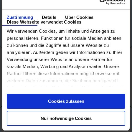
statt, dauern eine halbe Stunde und kosten € 8,- pro Person.
Kinder bis 11 zahlen die Hälfte. Am Dijver und
Zustimmung
Details
Über Cookies
Rozenhoedkai befinden sich unter anderem die
Diese Webseite verwendet Cookies
Abfahrtsstsstellen, an welche man auch immer wieder
zurückkehrt.
Wir verwenden Cookies, um Inhalte und Anzeigen zu
personalisieren, Funktionen für soziale Medien anbieten
zu können und die Zugriffe auf unsere Website zu
analysieren. Außerdem geben wir Informationen zu Ihrer
Verwendung unserer Website an unsere Partner für
soziale Medien, Werbung und Analysen weiter. Unsere
Partner führen diese Informationen möglicherweise mit
weiteren Daten zusammen, die Sie ihnen bereitgestellt
haben oder die sie im Rahmen Ihrer Nutzung der Dienste
gesammelt haben.
Cookies zulassen
Exklusive Angebote nur für
Nur notwendige Cookies
Newsletter - Abonnenten
...
zur