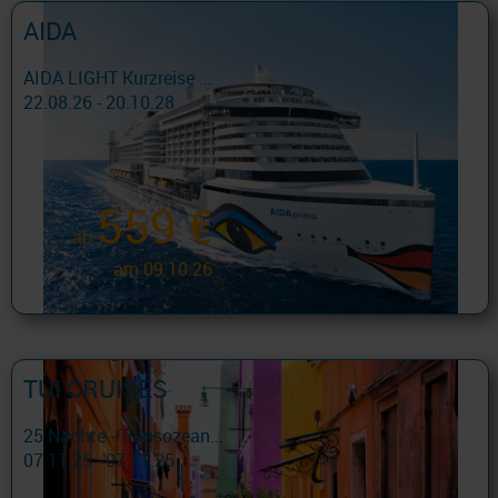
AIDA
AIDA LIGHT Kurzreise ...
22.08.26 - 20.10.28
559 €
ab
am 09.10.26
TUI CRUISES
25 Nächte - Transozean...
07.11.25 - 07.11.25