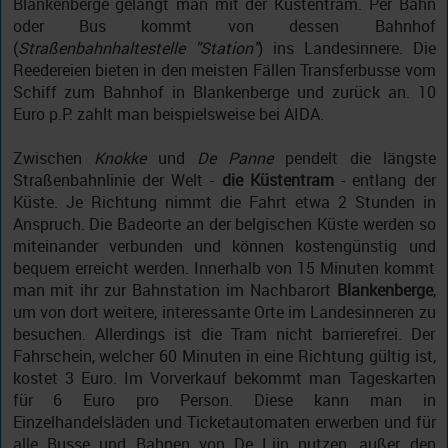
Blankenberge gelangt man mit der Küstentram. Per Bahn
oder Bus kommt von dessen Bahnhof
(
Straßenbahnhaltestelle "Station"
) ins Landesinnere. Die
Reedereien bieten in den meisten Fällen Transferbusse vom
Schiff zum Bahnhof in Blankenberge und zurück an. 10
Euro p.P. zahlt man beispielsweise bei AIDA.
Zwischen
Knokke
und
De Panne
pendelt die längste
Straßenbahnlinie der Welt -
die Küstentram
- entlang der
Küste. Je Richtung nimmt die Fahrt etwa 2 Stunden in
Anspruch. Die Badeorte an der belgischen Küste werden so
miteinander verbunden und können kostengünstig und
bequem erreicht werden. Innerhalb von 15 Minuten kommt
man mit ihr zur Bahnstation im Nachbarort
Blankenberge
,
um von dort weitere, interessante Orte im Landesinneren zu
besuchen. Allerdings ist die Tram nicht barrierefrei. Der
Fahrschein, welcher 60 Minuten in eine Richtung gültig ist,
kostet 3 Euro. Im Vorverkauf bekommt man Tageskarten
für 6 Euro pro Person. Diese kann man in
Einzelhandelsläden und Ticketautomaten erwerben und für
alle Busse und Bahnen von De Lijn nutzen, außer den