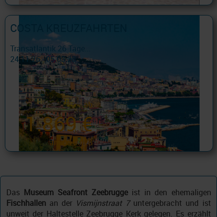
COSTA KREUZFAHRTEN
Transatlantik 26 Tage...
24.11.26 - 05.03.28
ab
1.869 €
am 05.03.28
Das
Museum Seafront Zeebrugge
ist in den ehemaligen
Fischhallen
an der
Vismijnstraat 7
untergebracht und ist
unweit der Haltestelle Zeebrugge Kerk gelegen. Es erzählt