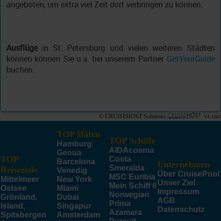
angeboten, um extra viel Zeit dort verbringen zu können.
Ausflüge
in St. Petersburg und vielen weiteren Städten
können können Sie u.a. bei unserem Partner
GetYourGuide
buchen.
© CRUISEHOST Solutions
V4.1663
TOP Häfen
TOP Schiffe
Hamburg
AIDAcosma
Genua
TOP
Costa
Barcelona
Unternehmen
Smeralda
Reiseziele
Venedig
Über CruisePool
MSC Euribia
Mittelmeer
New York
Unser Ziel
Mein Schiff 6
Ostsee
Miami
Impressum
Norwegian
Grönland,
Dubai
AGB
Prima
Island,
Singapur
Datenschutz
Azamara
Spitsbergen
Amsterdam