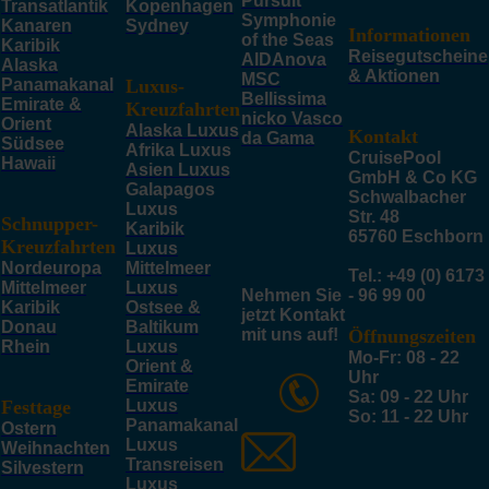
Pursuit
Transatlantik
Kopenhagen
Symphonie
Kanaren
Sydney
Informationen
of the Seas
Karibik
Reisegutscheine
AIDAnova
Alaska
& Aktionen
MSC
Panamakanal
Luxus-
Bellissima
Emirate &
Kreuzfahrten
nicko Vasco
Orient
Alaska Luxus
Kontakt
da Gama
Südsee
Afrika Luxus
CruisePool
Hawaii
Asien Luxus
GmbH & Co KG
Galapagos
Schwalbacher
Luxus
Str. 48
Schnupper-
Karibik
65760 Eschborn
Kreuzfahrten
Luxus
Nordeuropa
Mittelmeer
Tel.: +49 (0) 6173
Mittelmeer
Luxus
Nehmen Sie
- 96 99 00
Karibik
Ostsee &
jetzt Kontakt
Donau
Baltikum
mit uns auf!
Öffnungszeiten
Rhein
Luxus
Mo-Fr: 08 - 22
Orient &
Uhr
Emirate
Sa: 09 - 22 Uhr
Festtage
Luxus
So: 11 - 22 Uhr
Panamakanal
Ostern
Luxus
Weihnachten
Transreisen
Silvestern
Luxus