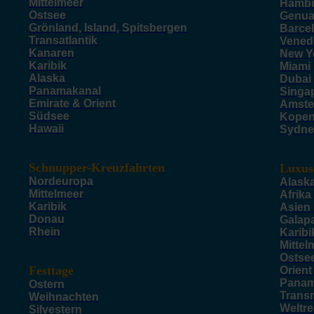
Mittelmeer
Hamb
Ostsee
Genu
Grönland, Island, Spitsbergen
Barce
Transatlantik
Vened
Kanaren
New Y
Karibik
Miami
Alaska
Dubai
Panamakanal
Singa
Emirate & Orient
Amste
Südsee
Kope
Hawaii
Sydne
Schnupper-Kreuzfahrten
Luxus
Nordeuropa
Alask
Mittelmeer
Afrika
Karibik
Asien
Donau
Galap
Rhein
Karibi
Mittel
Ostse
Festtage
Orient
Panam
Ostern
Trans
Weihnachten
Weltr
Silvestern