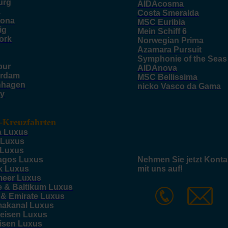
urg
AIDAcosma
a
Costa Smeralda
lona
MSC Euribia
ig
Mein Schiff 6
ork
Norwegian Prima
Azamara Pursuit
Symphonie of the Seas
pur
AIDAnova
rdam
MSC Bellissima
nhagen
nicko Vasco da Gama
y
-Kreuzfahrten
a Luxus
 Luxus
 Luxus
agos Luxus
Nehmen Sie jetzt Konta
k Luxus
mit uns auf!
meer Luxus
e & Baltikum Luxus
 & Emirate Luxus
akanal Luxus
reisen Luxus
eisen Luxus