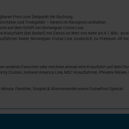
gbaren Preis zum Zeitpunkt der Buchung.
ivitäten und Trinkgelder – bereits im Reisepreis enthalten.
gorie auf dem Schiff von Norwegian Cruise Line.
e-Kreuzfahrt (bei Bedarf) mit Extras im Wert von mehr als € 1.400,- zu e
fahrten bietet Norwegian Cruise Line zusätzlich zu Premium All Inc
inen anderen Favoriten oder möchten einmal eine Kreuzfahrt auf dem Flus
ebrity Cruises, Holland America Line, MSC Kreuzfahrten, Phoenix Reisen,
 Minute, Familien, Singles & Alleinreisende sowie CruisePool Spezial.