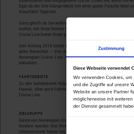
Essenszeiten und vorgegebene Tische: Essen Sie, wann Sie wo
Egal ob ein Drei-Gänge-Menü mit einer guten Flasche Wein od
Kreuzfahrt Tage hat.
Ganz gleich ob Sie während einer Kreuzfahrt mit Norwegian C
wollen, mit Ihren besten Freunden die vorzüge einer Balko
Cruise Line bietet Ihnen genau immer und für jeden Anlass da
Seit Anfang 2016 bietet Norwegian Cruise Line ihr Premium-A
Zustimmung
allen Bereichen – Von einer einzigartigen Dining-Vielfalt,
Norwegian Cruise Line haben Sie zusätzlich eine reichhalt
inkludiert.
Diese Webseite verwendet 
FAHRTGEBIETE
Wir verwenden Cookies, um I
Zu den beliebtesten Kreuzfahrtgebieten von Norwegian Crui
und die Zugriffe auf unsere 
Hawaii. Aber auch Fahrten zum und durch den Panamakanal s
Website an unsere Partner fü
Cruise Line.
möglicherweise mit weiteren
der Dienste gesammelt habe
ZIELGRUPPE
Gäste von Norwegian Cruise Line sind weltoffen und lieben
Kindern werden hier Ihren Spaß haben, denn an Bord der N
Alleinreisende haben bei Norwegian Cruise Line Ihren Spaß 