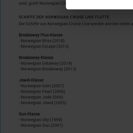
sind, greift Norwegian Cruise Line eine lang erwünschte Spart
SCHIFFE DER NORWEGIAN CRUISE LINE FLOTTE
Die Schiffe von Norwegian Cruise Line werden wie bei vielen 
Breakaway Plus-Klasse
- Norwegian Bliss (2018)
- Norwegian Escape (2015)
Breakaway-Klasse
- Norwegian Getaway (2014)
- Norwegian Breakaway (2013)
Jewel-Klasse
- Norwegian Gem (2007)
- Norwegian Pearl (2006)
- Norwegian Jade 2006)
- Norwegian Jewel (2005)
Sun-Klasse
- Norwegian Sky (1999)
- Norwegian Sun (2001)