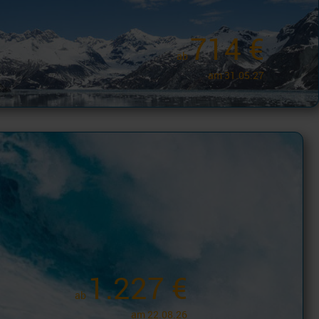
714 €
ab
am 31.05.27
1.227 €
ab
am 22.08.26