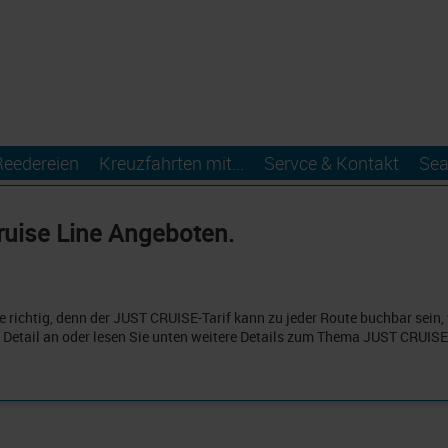
Reedereien
Kreuzfahrten mit...
Servce & Kontakt
Sea
ruise Line Angeboten.
 richtig, denn der JUST CRUISE-Tarif kann zu jeder Route buchbar sein, v
 Detail an oder lesen Sie unten weitere Details zum Thema JUST CRUISE
FINDEN