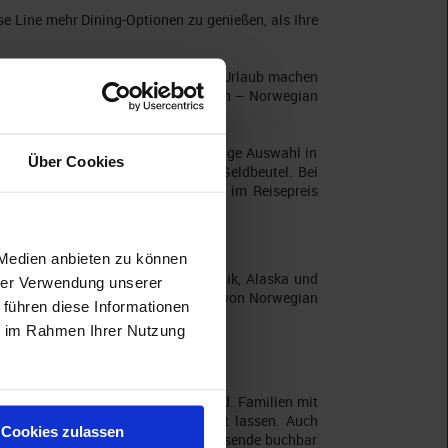
se Line mehr Dining-Optionen zu genießen, als Ihre
hten, alleine in einer Studio-Kabine Urlaub machen
aven by Norwegian verbringen möchten – Norwegian
 mit Norwegian Cruise Line eine riesige Auswahl in
Über Cookies
 Kabinen für jeden Geschmack und Geldbeutel. Bei
Trinkgelder sind ebenfalls bereits im Reisepreis
 Medien anbieten zu können
Nordeuropa, Nordamerika, die Karibik, Alaska und
hrer Verwendung unserer
 großer Beliebtheit bei den Gästen von Norwegian
 führen diese Informationen
ie im Rahmen Ihrer Nutzung
nd Aktivitäten an Bord und an Land. Familien mit
ltern auch Momente für Zweisamkeit lassen. Auch
Cookies zulassen
welche ausschließlich für Alleinreisende buchbar