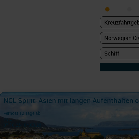
MEER
FL
Fernost 12 Tage ab
Yo...
07.10.26 - 04.03.28