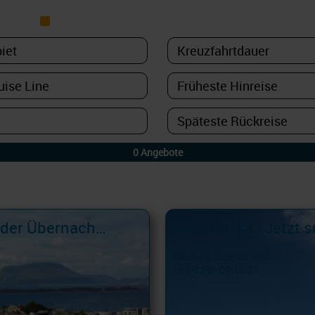
USS
NUR PAKETE
NCL Spirit: Asien mit langen Aufenthalten oder Übernachtungen im Hafen!
NCL Alaska - Jetzt 
Alaska 8 Tage ab Whit...
16.08.26 - 09.10.27