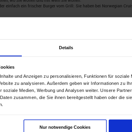
llen, wo Sie wollen und mit wem Sie wollen.
er einfach ein frischer Burger vom Grill: Sie haben bei Norwegian Crui
ruise Line mit Ihrer Familie reisen und eine Familiensuite buchen möc
nkabine genießen möchten oder sogar Ihre Tage voller Luxus im The H
s richtige Zimmer!
ll-Inclusive-Produkt. Inkludiert haben Sie somit bei einer Kreuzfahrt
Details
 spektakulärem Entertainment und Spaß für Groß und Klein, bis hin zu
ige Auswahl an alkoholischen und nicht-alkoholischen Getränken; die 
Cookies
nhalte und Anzeigen zu personalisieren, Funktionen für soziale
se Line gehören das östliche und westliche Mittelmeer, die Kanaren, 
Website zu analysieren. Außerdem geben wir Informationen zu I
owie Transatlantik-Überquerungen werden angeboten und erfreuen sich
r soziale Medien, Werbung und Analysen weiter. Unsere Partner
 Daten zusammen, die Sie ihnen bereitgestellt haben oder die s
n.
 großes Entertainment und eine große Auswahl an Restaurants, Shows u
CL Schiffe gibt es eine ausgezeichnete Kinderbetreuung, die den E
Nur notwendige Cookies
und sparen noch dazu Geld, denn mit den sogenannten Studio-Kabinen, 