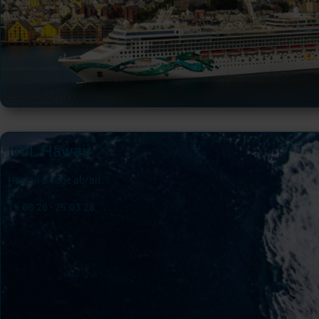
ab
NCL Hawaii
Hawaii 8 Tage ab/an
H...
15.08.26 - 25.03.28