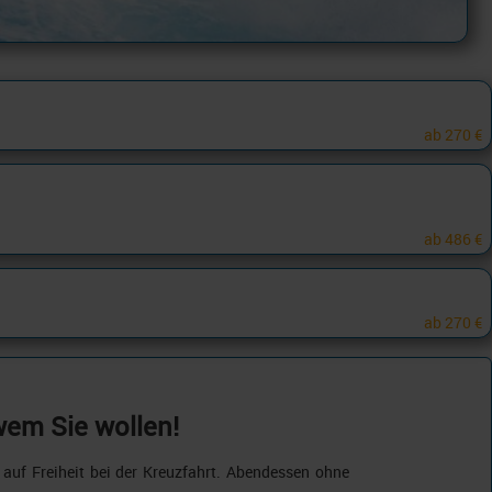
ab
270 €
ab
486 €
ab
270 €
wem Sie wollen!
auf Freiheit bei der Kreuzfahrt. Abendessen ohne