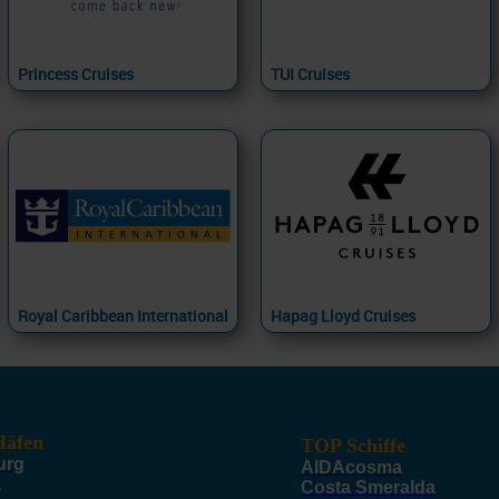
Princess Cruises
TUI Cruises
Royal Caribbean International
Hapag Lloyd Cruises
äfen
TOP Schiffe
urg
AIDAcosma
a
Costa Smeralda