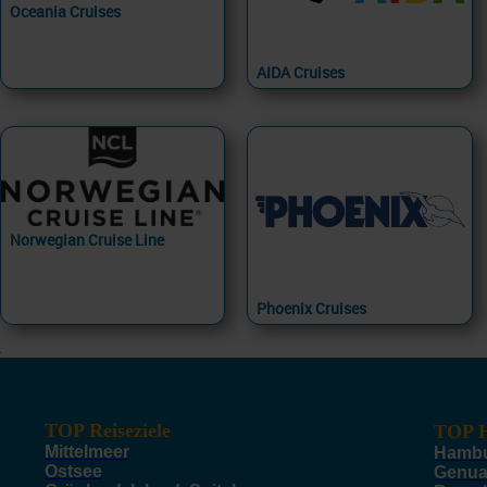
Oceania Cruises
AIDA Cruises
Norwegian Cruise Line
Phoenix Cruises
TOP Reiseziele
TOP H
Mittelmeer
Hamb
Ostsee
Genu