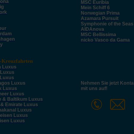
lona
MSC Euribia
ig
Mein Schiff 6
ork
Norwegian Prima
Azamara Pursuit
Symphonie of the Seas
pur
AIDAnova
rdam
MSC Bellissima
nhagen
nicko Vasco da Gama
y
-Kreuzfahrten
a Luxus
 Luxus
 Luxus
agos Luxus
Nehmen Sie jetzt Konta
k Luxus
mit uns auf!
meer Luxus
e & Baltikum Luxus
 & Emirate Luxus
akanal Luxus
reisen Luxus
eisen Luxus