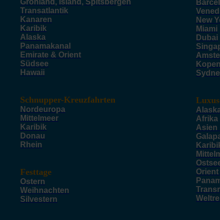
Grönland, Island, Spitsbergen
Barce
Transatlantik
Vened
Kanaren
New Y
Karibik
Miami
Alaska
Dubai
Panamakanal
Singa
Emirate & Orient
Amste
Südsee
Kope
Hawaii
Sydne
Schnupper-Kreuzfahrten
Luxus
Nordeuropa
Alask
Mittelmeer
Afrika
Karibik
Asien
Donau
Galap
Rhein
Karibi
Mittel
Ostse
Festtage
Orient
Panam
Ostern
Trans
Weihnachten
Weltr
Silvestern