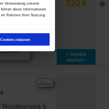
520 €
ton
hrer Verwendung unserer
 führen diese Informationen
«
ie im Rahmen Ihrer Nutzung
Cookies zulassen
1 Angebot
ansehen ›
88
- Nordeuropa 6