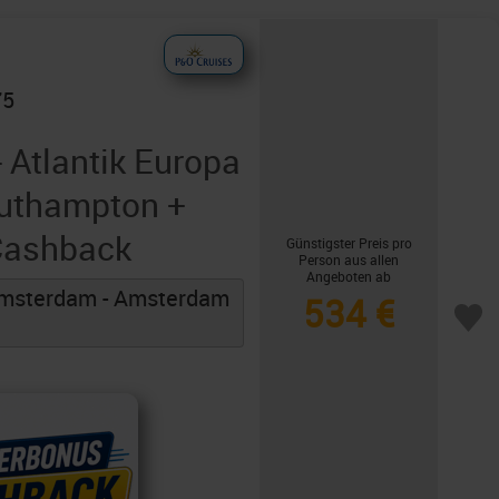
75
- Atlantik Europa
outhampton +
 Cashback
Günstigster Preis pro
Person aus allen
Angeboten ab
Amsterdam - Amsterdam
534 €