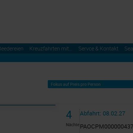
Reedereien
Kreuzfahrten mit...
Servce & Kontakt
Sea
4
Abfahrt: 08.02.27
Nächte
PAOCPM00000043