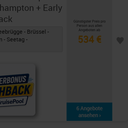
hampton + Early
ack
Günstigster Preis pro
Person aus allen
Angeboten ab
ebrügge - Brüssel -
534 €
- Seetag -
6 Angebote
ansehen ›