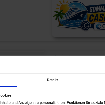
4
Abfahrt: 25.11.26
Nächte
GN265777261129
Atlantik Europa 
Details
Southampton mi
Cookies
Route: Southampton - S
nhalte und Anzeigen zu personalisieren, Funktionen für soziale