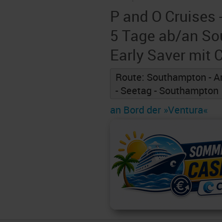
P and O Cruises 
5 Tage ab/an S
Early Saver mit
Route: Southampton - 
- Seetag - Southampton
an Bord der »Ventura«