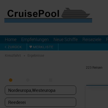
Home
Empfehlungen
Neue Schiffe
Reiseziele
ZURÜCK
MERKLISTE
Kreuzfahrt
Ergebnisse
KREUZFAHRT FINDEN
223
Reisen
MEER
FLUSS
NUR PAKETE