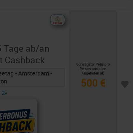
5 Tage ab/an
t Cashback
Günstigster Preis pro
Person aus allen
eetag - Amsterdam -
Angeboten ab
500 €
ton
 2«