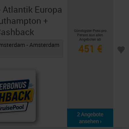
- Atlantik Europa
outhampton +
 Cashback
Günstigster Preis pro
Person aus allen
Angeboten ab
Amsterdam - Amsterdam
451 €
2 Angebote
ansehen ›