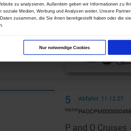
Amsterdam - Southamp
Website zu analysieren. Außerdem geben wir Informationen zu I
r soziale Medien, Werbung und Analysen weiter. Unsere Partner
an Bord der »Queen Anne
 Daten zusammen, die Sie ihnen bereitgestellt haben oder die s
n.
Nur notwendige Cookies
5
Abfahrt: 11.12.27
Nächte
PAOCPM00000046
P and O Cruises 