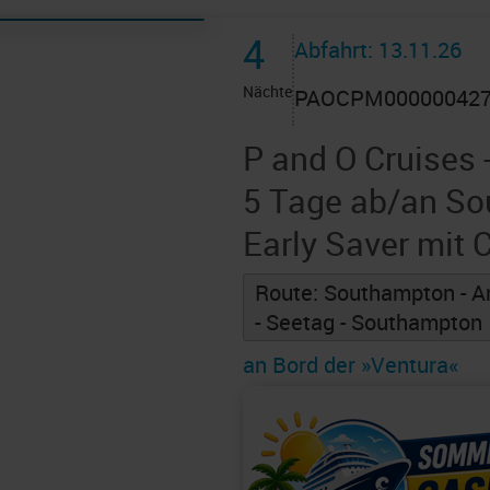
4
Abfahrt: 13.11.26
Nächte
PAOCPM00000042
P and O Cruises 
5 Tage ab/an S
Early Saver mit
Route: Southampton - 
- Seetag - Southampton
an Bord der »Ventura«