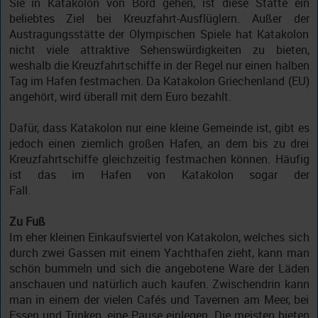
Sie in Katakolon von Bord gehen, ist diese Stätte ein
beliebtes Ziel bei Kreuzfahrt-Ausflüglern. Außer der
Austragungsstätte der Olympischen Spiele hat Katakolon
nicht viele attraktive Sehenswürdigkeiten zu bieten,
weshalb die Kreuzfahrtschiffe in der Regel nur einen halben
Tag im Hafen festmachen. Da Katakolon Griechenland (EU)
angehört, wird überall mit dem Euro bezahlt.
Dafür, dass Katakolon nur eine kleine Gemeinde ist, gibt es
jedoch einen ziemlich großen Hafen, an dem bis zu drei
Kreuzfahrtschiffe gleichzeitig festmachen können. Häufig
ist das im Hafen von Katakolon sogar der
Fall.
Zu Fuß
Im eher kleinen Einkaufsviertel von Katakolon, welches sich
durch zwei Gassen mit einem Yachthafen zieht, kann man
schön bummeln und sich die angebotene Ware der Läden
anschauen und natürlich auch kaufen. Zwischendrin kann
man in einem der vielen Cafés und Tavernen am Meer, bei
Essen und Trinken, eine Pause einlegen. Die meisten bieten