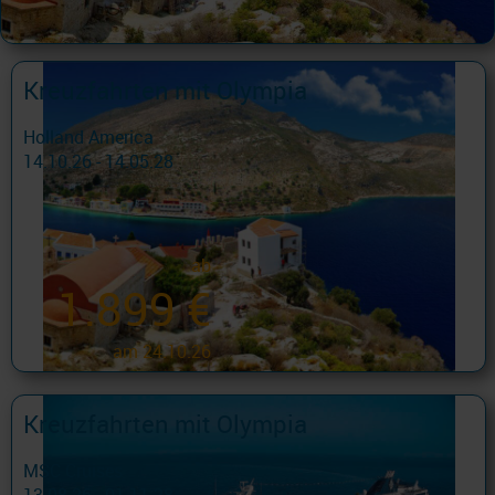
Kreuzfahrten mit Olympia
Holland America
14.10.26 - 14.05.28
ab
1.899 €
am 24.10.26
Kreuzfahrten mit Olympia
MSC Cruises