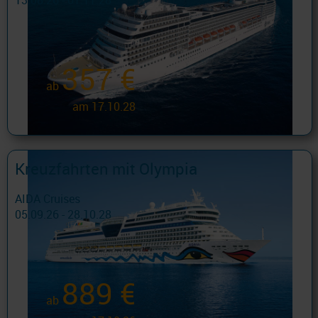
13.08.26 - 01.11.28
357 €
ab
am 17.10.28
Kreuzfahrten mit Olympia
AIDA Cruises
05.09.26 - 28.10.28
889 €
ab