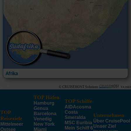
Afrika
© CRUISEHOST Solutions
V4.1663
TOP Häfen
TOP Schiffe
Hamburg
AIDAcosma
Genua
TOP
Costa
Barcelona
Unternehmen
Smeralda
Reiseziele
Venedig
Über CruisePool
MSC Euribia
Mittelmeer
New York
Unser Ziel
Mein Schiff 6
Ostsee
Miami