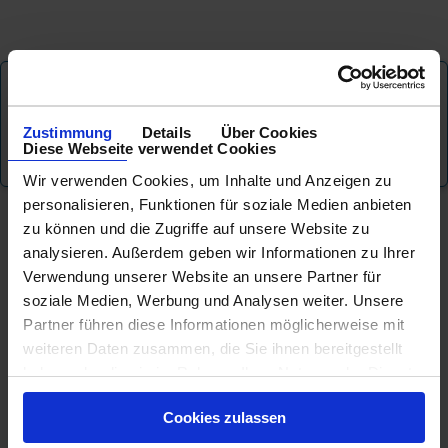
Exklusive Angebote nur für
Newsletter - Abonnenten
...
zur
Zustimmung
Details
Über Cookies
Diese Webseite verwendet Cookies
Anmeldung
Wir verwenden Cookies, um Inhalte und Anzeigen zu
personalisieren, Funktionen für soziale Medien anbieten
zu können und die Zugriffe auf unsere Website zu
KREUZFAHRT FINDEN
analysieren. Außerdem geben wir Informationen zu Ihrer
Verwendung unserer Website an unsere Partner für
soziale Medien, Werbung und Analysen weiter. Unsere
MEER
FLUSS
NUR PAKETE
Partner führen diese Informationen möglicherweise mit
weiteren Daten zusammen, die Sie ihnen bereitgestellt
haben oder die sie im Rahmen Ihrer Nutzung der Dienste
gesammelt haben.
Cookies zulassen