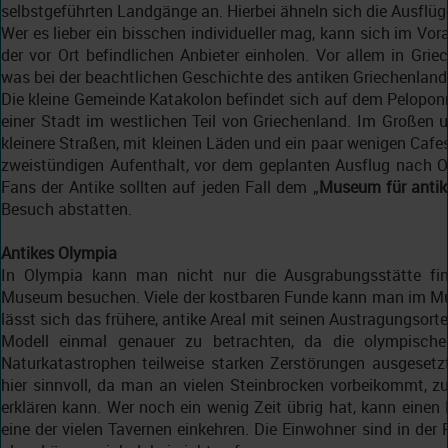
selbstgeführten Landgänge an. Hierbei ähneln sich die Ausflüg
Wer es lieber ein bisschen individueller mag, kann sich im Vo
der vor Ort befindlichen Anbieter einholen. Vor allem in Grie
was bei der beachtlichen Geschichte des antiken Griechenlands
Die kleine Gemeinde Katakolon befindet sich auf dem Pelopo
einer Stadt im westlichen Teil von Griechenland. Im Großen 
kleinere Straßen, mit kleinen Läden und ein paar wenigen Cafe
zweistündigen Aufenthalt, vor dem geplanten Ausflug nach Ol
Fans der Antike sollten auf jeden Fall dem „
Museum für antik
Besuch abstatten.
Antikes Olympia
In Olympia kann man nicht nur die Ausgrabungsstätte fi
Museum besuchen. Viele der kostbaren Funde kann man im Mu
lässt sich das frühere, antike Areal mit seinen Austragungsorte
Modell einmal genauer zu betrachten, da die olympisch
Naturkatastrophen teilweise starken Zerstörungen ausgesetz
hier sinnvoll, da man an vielen Steinbrocken vorbeikommt, z
erklären kann. Wer noch ein wenig Zeit übrig hat, kann ein
eine der vielen Tavernen einkehren. Die Einwohner sind in de