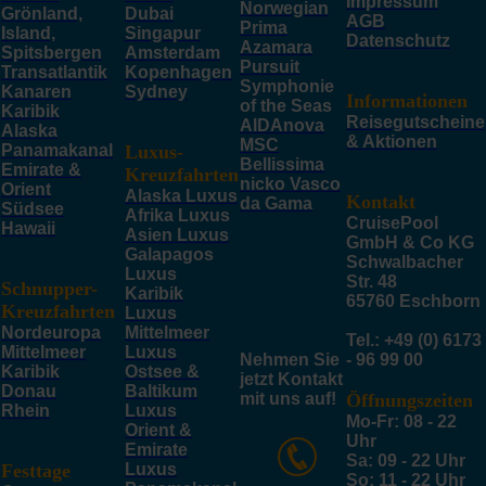
Impressum
Norwegian
Grönland,
Dubai
AGB
Prima
Island,
Singapur
Datenschutz
Azamara
Spitsbergen
Amsterdam
Pursuit
Transatlantik
Kopenhagen
Symphonie
Kanaren
Sydney
Informationen
of the Seas
Karibik
Reisegutscheine
AIDAnova
Alaska
& Aktionen
MSC
Panamakanal
Luxus-
Bellissima
Emirate &
Kreuzfahrten
nicko Vasco
Orient
Alaska Luxus
Kontakt
da Gama
Südsee
Afrika Luxus
CruisePool
Hawaii
Asien Luxus
GmbH & Co KG
Galapagos
Schwalbacher
Luxus
Str. 48
Schnupper-
Karibik
65760 Eschborn
Kreuzfahrten
Luxus
Nordeuropa
Mittelmeer
Tel.: +49 (0) 6173
Mittelmeer
Luxus
Nehmen Sie
- 96 99 00
Karibik
Ostsee &
jetzt Kontakt
Donau
Baltikum
mit uns auf!
Öffnungszeiten
Rhein
Luxus
Mo-Fr: 08 - 22
Orient &
Uhr
Emirate
Sa: 09 - 22 Uhr
Festtage
Luxus
So: 11 - 22 Uhr