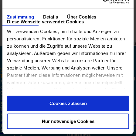
Zustimmung
Details
Über Cookies
Diese Webseite verwendet Cookies
Wir verwenden Cookies, um Inhalte und Anzeigen zu
personalisieren, Funktionen für soziale Medien anbieten
© CRUISEHOST Solutions
V4.1663
zu können und die Zugriffe auf unsere Website zu
analysieren. Außerdem geben wir Informationen zu Ihrer
TOP Häfen
TOP Schiffe
Hamburg
Verwendung unserer Website an unsere Partner für
AIDAcosma
Genua
soziale Medien, Werbung und Analysen weiter. Unsere
TOP
Costa
Barcelona
Unternehmen
Partner führen diese Informationen möglicherweise mit
Smeralda
Reiseziele
Venedig
Über CruisePool
MSC Euribia
Mittelmeer
New York
weiteren Daten zusammen, die Sie ihnen bereitgestellt
Unser Ziel
Mein Schiff 6
Ostsee
Miami
haben oder die sie im Rahmen Ihrer Nutzung der Dienste
Impressum
Norwegian
Grönland,
Dubai
AGB
gesammelt haben.
Prima
Island,
Singapur
Datenschutz
Azamara
Cookies zulassen
Spitsbergen
Amsterdam
Pursuit
Transatlantik
Kopenhagen
Symphonie
Kanaren
Sydney
Informationen
of the Seas
Karibik
Nur notwendige Cookies
Reisegutscheine
AIDAnova
Alaska
& Aktionen
MSC
Panamakanal
Luxus-
Bellissima