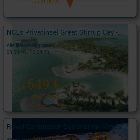
am 21.09.26
NCLs Privatinsel Great Stirrup Cay - jetzt mit Wasserpark!
Alle Reisen hier entde...
08.08.26 - 16.04.28
549 €
ab
am 13.12.26
Royal Caribbeaan Sommer im Mittelmeer! Jetzt buchen...
Westliches Mittelmeer...