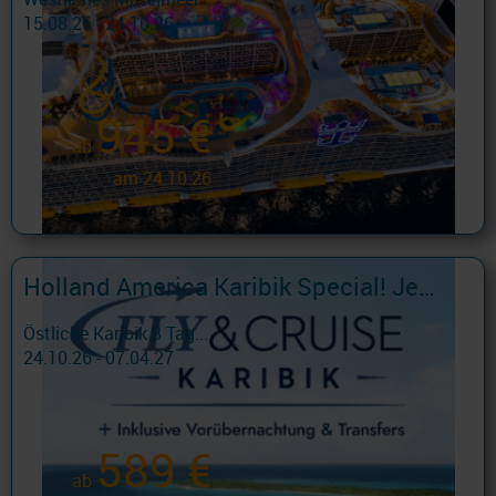
15.08.26 - 24.10.26
945 €
ab
am 24.10.26
Holland America Karibik Special! Jetzt FLY & Cruise buchen....
Östliche Karibik 8 Tag...
24.10.26 - 07.04.27
589 €
ab