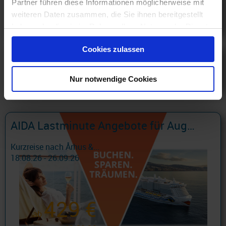
Partner führen diese Informationen möglicherweise mit
Östliches Mittelmeer ...
weiteren Daten zusammen, die Sie ihnen bereitgestellt
ab
627 €
haben oder die sie im Rahmen Ihrer Nutzung der Dienste
gesammelt haben.
Cookies zulassen
Island, Spitzbergen, Nordkap und Norwegische Fjorde
Island Spitzbergen 8 ...
Nur notwendige Cookies
ab
543 €
AIDA Lastminute Angebote für August und September 2026
Kurzreise nach Århus &...
18.08.26 - 26.09.26
429 €
ab