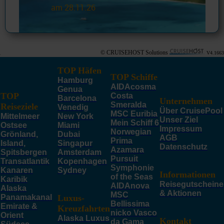
am 28.11.26
© CRUISEHOST Solutions
V4.1663
TOP Häfen
TOP Schiffe
Hamburg
AIDAcosma
Genua
TOP
Costa
Barcelona
Unternehmen
Smeralda
Reiseziele
Venedig
Über CruisePool
MSC Euribia
Mittelmeer
New York
Unser Ziel
Mein Schiff 6
Ostsee
Miami
Impressum
Norwegian
Grönland,
Dubai
AGB
Prima
Island,
Singapur
Datenschutz
Azamara
Spitsbergen
Amsterdam
Pursuit
Transatlantik
Kopenhagen
Symphonie
Kanaren
Sydney
Informationen
of the Seas
Karibik
Reisegutscheine
AIDAnova
Alaska
& Aktionen
MSC
Panamakanal
Luxus-
Bellissima
Emirate &
Kreuzfahrten
nicko Vasco
Orient
Alaska Luxus
Kontakt
da Gama