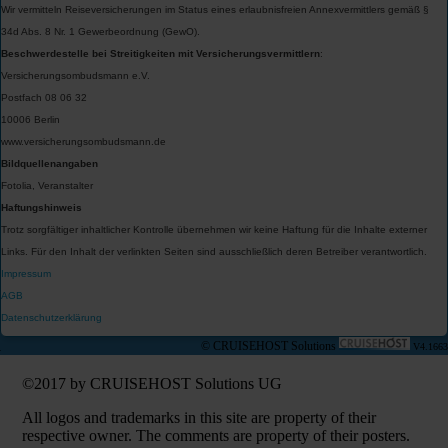
Wir vermitteln Reiseversicherungen im Status eines erlaubnisfreien Annexvermittlers gemäß §
34d Abs. 8 Nr. 1 Gewerbeordnung (GewO).
Beschwerdestelle bei Streitigkeiten mit Versicherungsvermittlern
:
Versicherungsombudsmann e.V.
Postfach 08 06 32
10006 Berlin
www.versicherungsombudsmann.de
Bildquellenangaben
Fotolia, Veranstalter
Haftungshinweis
Trotz sorgfältiger inhaltlicher Kontrolle übernehmen wir keine Haftung für die Inhalte externer
Links. Für den Inhalt der verlinkten Seiten sind ausschließlich deren Betreiber verantwortlich.
Impressum
AGB
Datenschutzerklärung
© CRUISEHOST Solutions
V4.1663
©2017 by CRUISEHOST Solutions UG
All logos and trademarks in this site are property of their
respective owner. The comments are property of their posters.