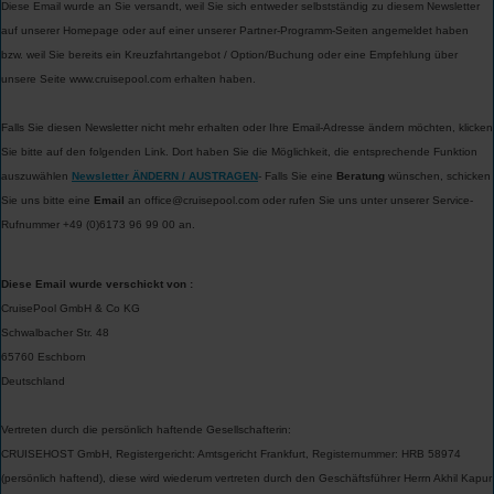
Diese Email wurde an Sie versandt, weil Sie sich entweder selbstständig zu diesem Newsletter
auf unserer Homepage oder auf einer unserer Partner-Programm-Seiten angemeldet haben
bzw. weil Sie bereits ein Kreuzfahrtangebot / Option/Buchung oder eine Empfehlung über
unsere Seite www.
cruisepool.com
erhalten haben.
Falls Sie diesen Newsletter nicht mehr erhalten oder Ihre Email-Adresse ändern möchten, klicken
Sie bitte auf den folgenden Link. Dort haben Sie die Möglichkeit, die entsprechende Funktion
auszuwählen
Newsletter ÄNDERN / AUSTRAGEN
-
Falls Sie eine
Beratung
wünschen, schicken
Sie uns bitte eine
Email
an office@
cruisepool.com
oder rufen Sie uns unter unserer Service-
Rufnummer +49 (0)6173 96 99 00 an.
Diese Email wurde verschickt von :
CruisePool GmbH & Co KG
Schwalbacher Str. 48
65760 Eschborn
Deutschland
Vertreten durch die persönlich haftende Gesellschafterin:
CRUISEHOST GmbH, Registergericht: Amtsgericht Frankfurt, Registernummer: HRB 58974
(persönlich haftend), diese wird wiederum vertreten durch den Geschäftsführer Herrn Akhil Kapur