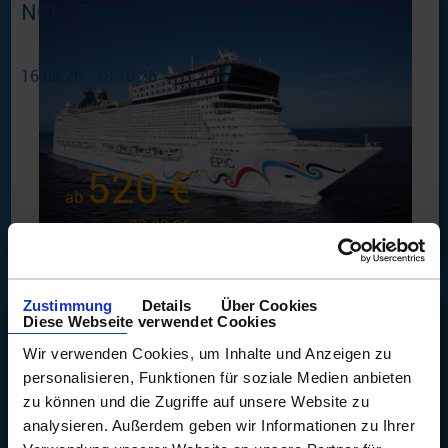
NCL - Freestyle Cruising - jetzt supergünstig...
16.08.26 - 18.10.26
520 €
ab
am 20.09.26
Zustimmung
Details
Über Cookies
Mit Mein Schiff ins Mittelmeer
Diese Webseite verwendet Cookies
Wir verwenden Cookies, um Inhalte und Anzeigen zu
14.08.26 - 22.10.26
personalisieren, Funktionen für soziale Medien anbieten
zu können und die Zugriffe auf unsere Website zu
analysieren. Außerdem geben wir Informationen zu Ihrer