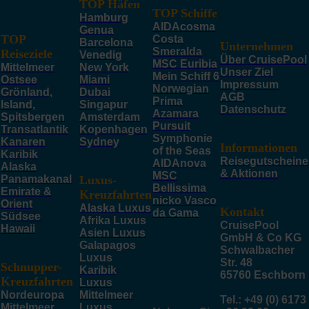
TOP Häfen
TOP Schiffe
Hamburg
AIDAcosma
Genua
TOP
Costa
Barcelona
Unternehmen
Smeralda
Reiseziele
Venedig
Über CruisePool
MSC Euribia
Mittelmeer
New York
Unser Ziel
Mein Schiff 6
Ostsee
Miami
Impressum
Norwegian
Grönland,
Dubai
AGB
Prima
Island,
Singapur
Datenschutz
Azamara
Spitsbergen
Amsterdam
Pursuit
Transatlantik
Kopenhagen
Symphonie
Kanaren
Sydney
Informationen
of the Seas
Karibik
Reisegutscheine
AIDAnova
Alaska
& Aktionen
MSC
Panamakanal
Luxus-
Bellissima
Emirate &
Kreuzfahrten
nicko Vasco
Orient
Alaska Luxus
Kontakt
da Gama
Südsee
Afrika Luxus
CruisePool
Hawaii
Asien Luxus
GmbH & Co KG
Galapagos
Schwalbacher
Luxus
Str. 48
Schnupper-
Karibik
65760 Eschborn
Kreuzfahrten
Luxus
Nordeuropa
Mittelmeer
Tel.: +49 (0) 6173
Mittelmeer
Luxus