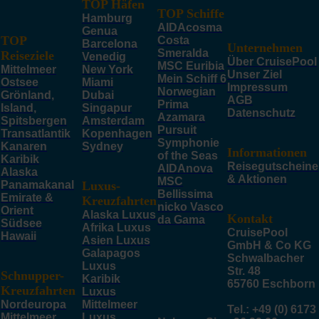
TOP Häfen
TOP Schiffe
Hamburg
AIDAcosma
Genua
TOP
Costa
Barcelona
Unternehmen
Smeralda
Reiseziele
Venedig
Über CruisePool
MSC Euribia
Mittelmeer
New York
Unser Ziel
Mein Schiff 6
Ostsee
Miami
Impressum
Norwegian
Grönland,
Dubai
AGB
Prima
Island,
Singapur
Datenschutz
Azamara
Spitsbergen
Amsterdam
Pursuit
Transatlantik
Kopenhagen
Symphonie
Kanaren
Sydney
Informationen
of the Seas
Karibik
Reisegutscheine
AIDAnova
Alaska
& Aktionen
MSC
Panamakanal
Luxus-
Bellissima
Emirate &
Kreuzfahrten
nicko Vasco
Orient
Alaska Luxus
Kontakt
da Gama
Südsee
Afrika Luxus
CruisePool
Hawaii
Asien Luxus
GmbH & Co KG
Galapagos
Schwalbacher
Luxus
Str. 48
Schnupper-
Karibik
65760 Eschborn
Kreuzfahrten
Luxus
Nordeuropa
Mittelmeer
Tel.: +49 (0) 6173
Mittelmeer
Luxus