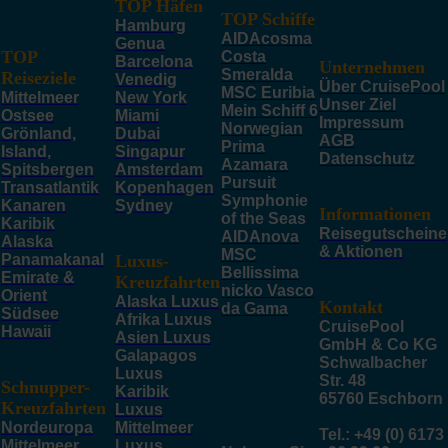
TOP Häfen
TOP Schiffe
Hamburg
AIDAcosma
Genua
TOP
Costa
Barcelona
Unternehmen
Smeralda
Reiseziele
Venedig
Über CruisePool
MSC Euribia
Mittelmeer
New York
Unser Ziel
Mein Schiff 6
Ostsee
Miami
Impressum
Norwegian
Grönland,
Dubai
AGB
Prima
Island,
Singapur
Datenschutz
Azamara
Spitsbergen
Amsterdam
Pursuit
Transatlantik
Kopenhagen
Symphonie
Kanaren
Sydney
Informationen
of the Seas
Karibik
Reisegutscheine
AIDAnova
Alaska
& Aktionen
MSC
Panamakanal
Luxus-
Bellissima
Emirate &
Kreuzfahrten
nicko Vasco
Orient
Alaska Luxus
Kontakt
da Gama
Südsee
Afrika Luxus
CruisePool
Hawaii
Asien Luxus
GmbH & Co KG
Galapagos
Schwalbacher
Luxus
Str. 48
Schnupper-
Karibik
65760 Eschborn
Kreuzfahrten
Luxus
Nordeuropa
Mittelmeer
Tel.: +49 (0) 6173
Mittelmeer
Luxus